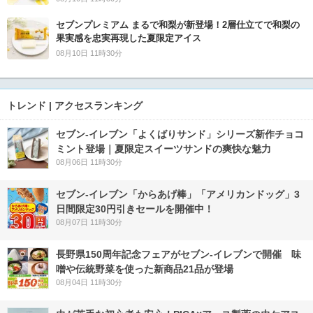
セブンプレミアム まるで和梨が新登場！2層仕立てで和梨の
果実感を忠実再現した夏限定アイス
08月10日 11時30分
トレンド | アクセスランキング
セブン‐イレブン「よくばりサンド」シリーズ新作チョコ
ミント登場｜夏限定スイーツサンドの爽快な魅力
08月06日 11時30分
セブン‐イレブン「からあげ棒」「アメリカンドッグ」3
日間限定30円引きセールを開催中！
08月07日 11時30分
長野県150周年記念フェアがセブン-イレブンで開催 味
噌や伝統野菜を使った新商品21品が登場
08月04日 11時30分