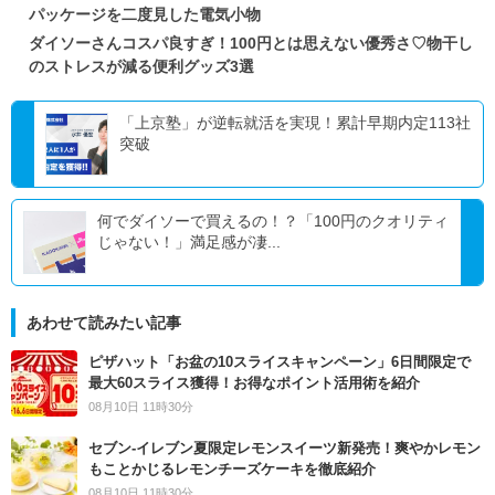
パッケージを二度見した電気小物
ダイソーさんコスパ良すぎ！100円とは思えない優秀さ♡物干し
のストレスが減る便利グッズ3選
「上京塾」が逆転就活を実現！累計早期内定113社
突破
何でダイソーで買えるの！？「100円のクオリティ
じゃない！」満足感が凄...
あわせて読みたい記事
ピザハット「お盆の10スライスキャンペーン」6日間限定で
最大60スライス獲得！お得なポイント活用術を紹介
08月10日 11時30分
セブン‐イレブン夏限定レモンスイーツ新発売！爽やかレモン
もことかじるレモンチーズケーキを徹底紹介
08月10日 11時30分