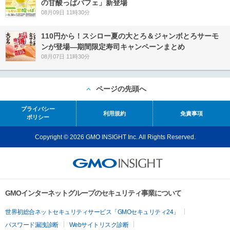
の甘酸っぱパフェ」新登場
08月09日 11時30分
110円から！スシロー夏の大とろ＆ジャンボとろサーモ
ンが登場―期間限定寿司キャンペーンまとめ
08月07日 11時30分
ページの先頭へ
プライバシー
利用規約
免責事項
ポリシー
Copyright © 2026 GMO INSIGHT Inc. All Rights Reserved.
GMOインターネットグループのセキュリティ事業について
世界初総合ネットセキュリティサービス「GMOセキュリティ24」
パスワード漏洩診断
Webサイトリスク診断