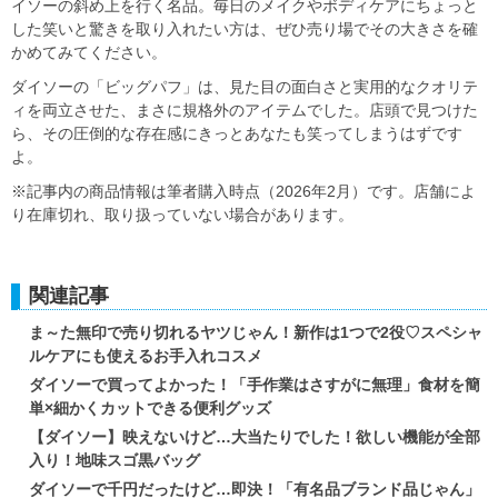
イソーの斜め上を行く名品。毎日のメイクやボディケアにちょっと
した笑いと驚きを取り入れたい方は、ぜひ売り場でその大きさを確
かめてみてください。
ダイソーの「ビッグパフ」は、見た目の面白さと実用的なクオリテ
ィを両立させた、まさに規格外のアイテムでした。店頭で見つけた
ら、その圧倒的な存在感にきっとあなたも笑ってしまうはずです
よ。
※記事内の商品情報は筆者購入時点（2026年2月）です。店舗によ
り在庫切れ、取り扱っていない場合があります。
関連記事
ま～た無印で売り切れるヤツじゃん！新作は1つで2役♡スペシャ
ルケアにも使えるお手入れコスメ
ダイソーで買ってよかった！「手作業はさすがに無理」食材を簡
単×細かくカットできる便利グッズ
【ダイソー】映えないけど…大当たりでした！欲しい機能が全部
入り！地味スゴ黒バッグ
ダイソーで千円だったけど…即決！「有名品ブランド品じゃん」