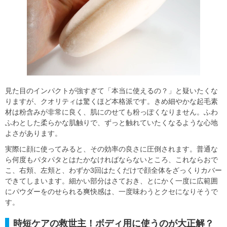
見た目のインパクトが強すぎて「本当に使えるの？」と疑いたくな
りますが、クオリティは驚くほど本格派です。きめ細やかな起毛素
材は粉含みが非常に良く、肌にのせても粉っぽくなりません。ふわ
ふわとした柔らかな肌触りで、ずっと触れていたくなるような心地
よさがあります。
実際に顔に使ってみると、その効率の良さに圧倒されます。普通な
ら何度もパタパタとはたかなければならないところ、これならおで
こ、右頬、左頬と、わずか3回はたくだけで顔全体をざっくりカバー
できてしまいます。細かい部分はさておき、とにかく一度に広範囲
にパウダーをのせられる爽快感は、一度味わうとクセになりそうで
す。
時短ケアの救世主！ボディ用に使うのが大正解？