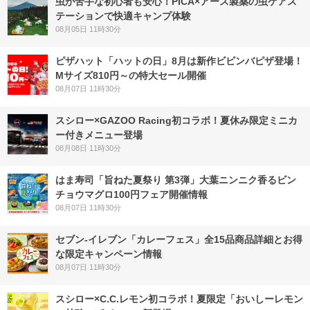
虫が苦手な初心者も安心！PICA×アース製薬の虫ケアス
テーションで快適キャンプ体験
08月05日 11時30分
ピザハット「ハットの日」8月は新作ビビンバピザ登場！
Mサイズ810円～の特大セール開催
08月07日 11時30分
スシロー×GAZOO Racing初コラボ！夏休み限定ミニカ
ー付きメニュー登場
08月08日 11時30分
はま寿司「旨ねた夏祭り 第3弾」大葉ニンニク香るビン
チョウマグロ100円フェア開催情報
08月07日 11時30分
セブン‐イレブン「カレーフェス」全15品商品詳細とお得
な限定キャンペーン情報
08月07日 11時30分
スシロー×C.C.レモン初コラボ！夏限定「おいしーレモン