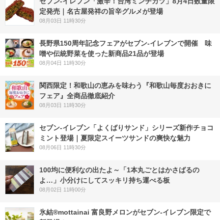
セブン-イレブン「激辛！台湾ミンチカツ」8月4日数量限
定発売｜名古屋発祥の旨辛グルメが登場
08月03日 11時30分
長野県150周年記念フェアがセブン-イレブンで開催 味
噌や伝統野菜を使った新商品21品が登場
08月04日 11時30分
関西限定！和歌山の恵みを味わう『和歌山毎度おおきに
フェア』全商品徹底紹介
08月03日 11時30分
セブン‐イレブン「よくばりサンド」シリーズ新作チョコ
ミント登場｜夏限定スイーツサンドの爽快な魅力
08月06日 11時30分
100均に便利なの出たよ～「1本丸ごとはかさばるの
よ…」小分けにしてスッキリ持ち運べる板
08月02日 11時00分
氷結®mottainai 富良野メロンがセブン‐イレブン限定で