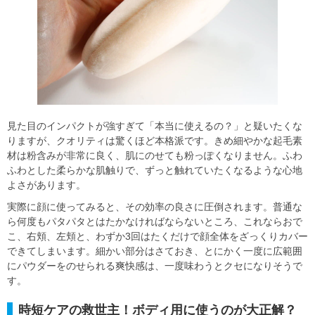
見た目のインパクトが強すぎて「本当に使えるの？」と疑いたくな
りますが、クオリティは驚くほど本格派です。きめ細やかな起毛素
材は粉含みが非常に良く、肌にのせても粉っぽくなりません。ふわ
ふわとした柔らかな肌触りで、ずっと触れていたくなるような心地
よさがあります。
実際に顔に使ってみると、その効率の良さに圧倒されます。普通な
ら何度もパタパタとはたかなければならないところ、これならおで
こ、右頬、左頬と、わずか3回はたくだけで顔全体をざっくりカバー
できてしまいます。細かい部分はさておき、とにかく一度に広範囲
にパウダーをのせられる爽快感は、一度味わうとクセになりそうで
す。
時短ケアの救世主！ボディ用に使うのが大正解？