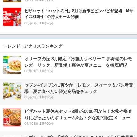
ピザハット「ハットの日」8月は新作ビビンバピザ登場！Mサ
イズ810円～の特大セール開催
08月07日 11時30分
トレンド | アクセスランキング
オリーブの丘 8月限定「冷製カッペリーニ 赤海老のレモ
ンガーリック」新登場！爽やか夏メニューを徹底解説
08月01日 11時30分
セブン‐イレブンに爽やか「レモン」スイーツ＆パン新登
場！夏に食べたい限定商品をチェック
08月03日 11時30分
ピザハット夏休みセット3種が3,000円から！お盆や集ま
りにぴったりのボリューム&おトクな期間限定メニュー
08月03日 13時00分