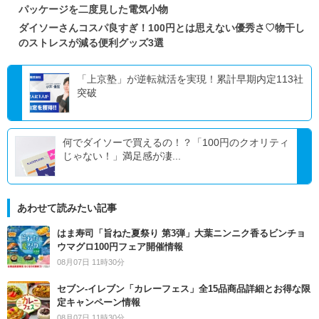
パッケージを二度見した電気小物
ダイソーさんコスパ良すぎ！100円とは思えない優秀さ♡物干し
のストレスが減る便利グッズ3選
「上京塾」が逆転就活を実現！累計早期内定113社
突破
何でダイソーで買えるの！？「100円のクオリティ
じゃない！」満足感が凄...
あわせて読みたい記事
はま寿司「旨ねた夏祭り 第3弾」大葉ニンニク香るビンチョ
ウマグロ100円フェア開催情報
08月07日 11時30分
セブン‐イレブン「カレーフェス」全15品商品詳細とお得な限
定キャンペーン情報
08月07日 11時30分