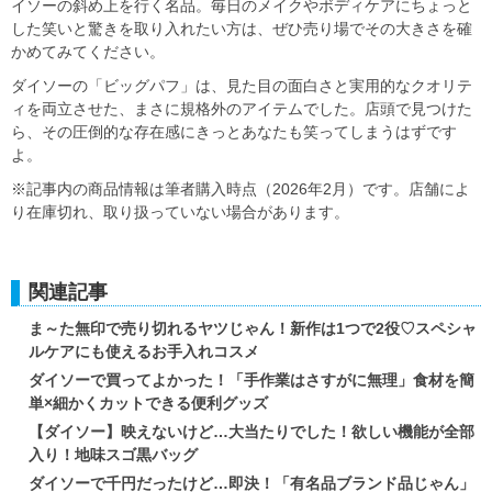
イソーの斜め上を行く名品。毎日のメイクやボディケアにちょっと
した笑いと驚きを取り入れたい方は、ぜひ売り場でその大きさを確
かめてみてください。
ダイソーの「ビッグパフ」は、見た目の面白さと実用的なクオリテ
ィを両立させた、まさに規格外のアイテムでした。店頭で見つけた
ら、その圧倒的な存在感にきっとあなたも笑ってしまうはずです
よ。
※記事内の商品情報は筆者購入時点（2026年2月）です。店舗によ
り在庫切れ、取り扱っていない場合があります。
関連記事
ま～た無印で売り切れるヤツじゃん！新作は1つで2役♡スペシャ
ルケアにも使えるお手入れコスメ
ダイソーで買ってよかった！「手作業はさすがに無理」食材を簡
単×細かくカットできる便利グッズ
【ダイソー】映えないけど…大当たりでした！欲しい機能が全部
入り！地味スゴ黒バッグ
ダイソーで千円だったけど…即決！「有名品ブランド品じゃん」