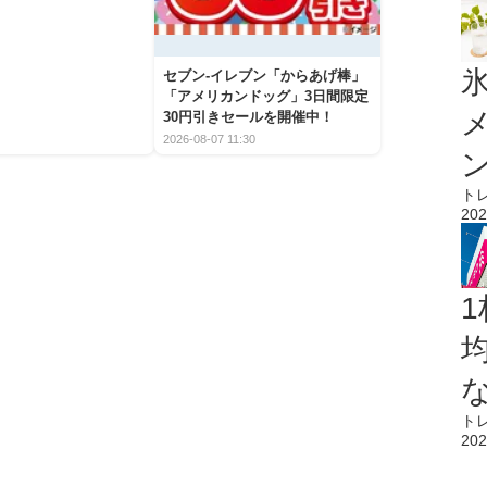
氷
セブン‐イレブン「からあげ棒」
「アメリカンドッグ」3日間限定
30円引きセールを開催中！
2026-08-07 11:30
ト
202
1
ト
202