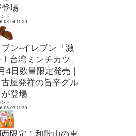
が登場
レンド
6-08-04 11:30
セブン-イレブン「激
辛！台湾ミンチカツ」
8月4日数量限定発売｜
名古屋発祥の旨辛グル
メが登場
レンド
6-08-03 11:30
関西限定！和歌山の恵