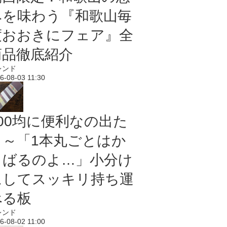
みを味わう『和歌山毎
度おおきにフェア』全
商品徹底紹介
レンド
6-08-03 11:30
100均に便利なの出た
よ～「1本丸ごとはか
さばるのよ…」小分け
にしてスッキリ持ち運
べる板
レンド
6-08-02 11:00