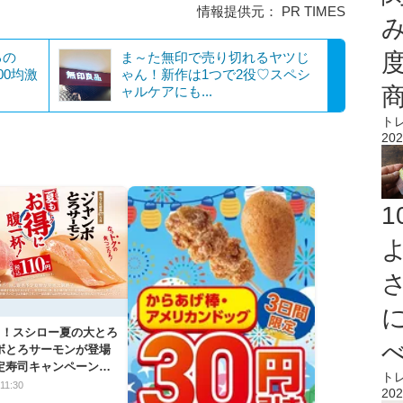
情報提供元： PR TIMES
るの
ま～た無印で売り切れるヤツじ
00均激
ゃん！新作は1つで2役♡スペシ
ャルケアにも...
ト
202
から！スシロー夏の大とろ
ボとろサーモンが登場
定寿司キャンペーンま
ト
11:30
202