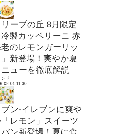
オリーブの丘 8月限定
「冷製カッペリーニ 赤
海老のレモンガーリッ
ク」新登場！爽やか夏
メニューを徹底解説
レンド
6-08-01 11:30
セブン‐イレブンに爽や
か「レモン」スイーツ
＆パン新登場！夏に食