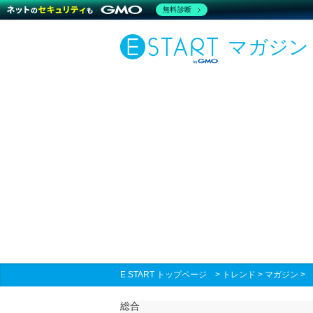
無料診断
マガジン
E START トップページ
>
トレンド
>
マガジン
総合