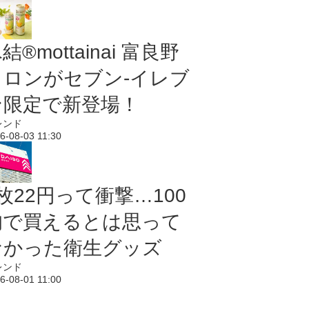
結®mottainai 富良野
メロンがセブン‐イレブ
ン限定で新登場！
レンド
6-08-03 11:30
枚22円って衝撃…100
均で買えるとは思って
なかった衛生グッズ
レンド
6-08-01 11:00