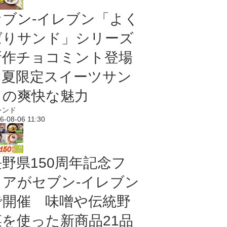
セブン‐イレブン「よく
ばりサンド」シリーズ
新作チョコミント登場
｜夏限定スイーツサン
ドの爽快な魅力
レンド
6-08-06 11:30
長野県150周年記念フ
ェアがセブン-イレブン
で開催 味噌や伝統野
菜を使った新商品21品