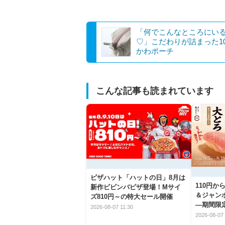
「何でこんなところにい
♡」こだわりが詰まった1
かわポーチ
こんな記事も読まれています
ピザハット「ハットの日」8月は
110円
新作ビビンバピザ登場！Mサイ
＆ジャン
ズ810円～の特大セール開催
―期間限
2026-08-07 11:30
とめ
2026-08-07 