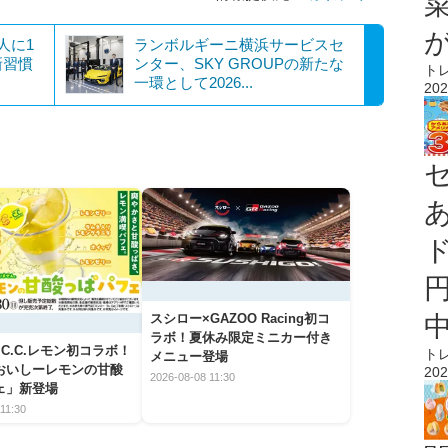
人に1
ランボルギーニ横浜サービスセ
新習慣
ンター、SKY GROUPの新たな
ト
一環として2026...
202
スシロー×GAZOO Racing初コ
ラボ！夏休み限定ミニカー付き
C.C.レモン初コラボ！
ト
メニュー登場
おいしーレモンの甘酸
202
2026-08-08 11:30
ェ」新登場
11:30