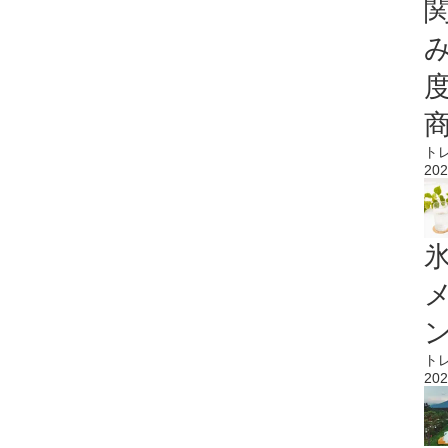
ト
202
氷
ト
202