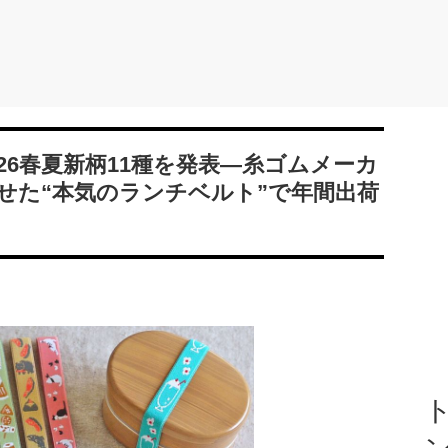
026春夏新柄11種を発表―糸ゴムメーカ
せた“本気のランチベルト”で年間出荷
ト