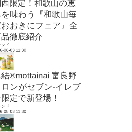
関西限定！和歌山の恵
みを味わう『和歌山毎
度おおきにフェア』全
商品徹底紹介
レンド
6-08-03 11:30
結®mottainai 富良野
メロンがセブン‐イレブ
ン限定で新登場！
レンド
6-08-03 11:30