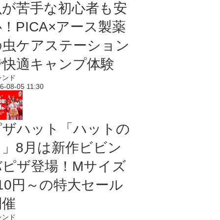
虫が苦手な初心者も安
！PICA×アース製薬
の虫ケアステーション
で快適キャンプ体験
レンド
6-08-05 11:30
ピザハット「ハットの
日」8月は新作ビビン
バピザ登場！Mサイズ
810円～の特大セール
開催
レンド