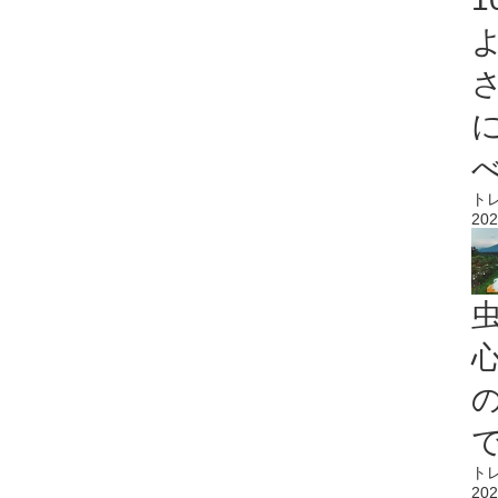
ト
202
心
ト
202