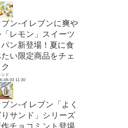
セブン‐イレブンに爽や
か「レモン」スイーツ
＆パン新登場！夏に食
べたい限定商品をチェ
ック
レンド
6-08-03 11:30
セブン‐イレブン「よく
ばりサンド」シリーズ
新作チョコミント登場