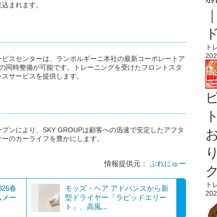
見込まれます。
ト
202
ービスセンターは、ランボルギーニ本社の最新コーポレートア
台の同時整備が可能です。トレーニングを受けたフロントスタ
ンスサービスを提供します。
ト
ンにより、SKY GROUPは顧客への迅速で安定したアフタ
ナーのカーライフを豊かにします。
情報提供元：
ぷれにゅー
ト
26春
モッズ・ヘア アドバンスから新
202
ムメー
型ドライヤー「ラピッドエリー
ト」、高風...