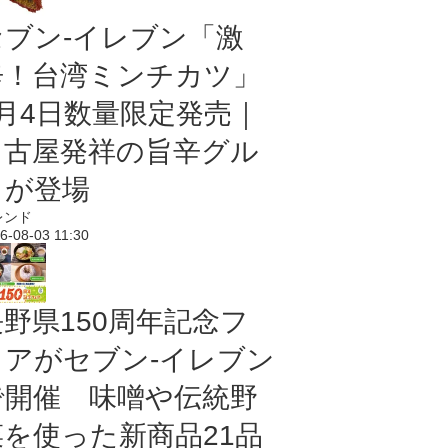
セブン-イレブン「激
辛！台湾ミンチカツ」
8月4日数量限定発売｜
名古屋発祥の旨辛グル
メが登場
レンド
6-08-03 11:30
長野県150周年記念フ
ェアがセブン-イレブン
で開催 味噌や伝統野
菜を使った新商品21品