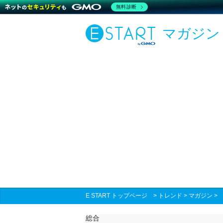
無料診断
マガジン
E START トップページ
>
トレンド
>
マガジン
総合