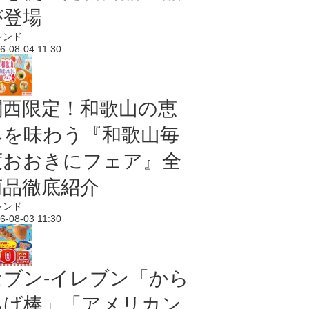
が登場
レンド
6-08-04 11:30
関西限定！和歌山の恵
みを味わう『和歌山毎
度おおきにフェア』全
商品徹底紹介
レンド
6-08-03 11:30
セブン‐イレブン「から
あげ棒」「アメリカン