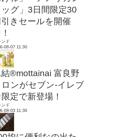
ドッグ」3日間限定30
円引きセールを開催
中！
レンド
6-08-07 11:30
結®mottainai 富良野
メロンがセブン‐イレブ
ン限定で新登場！
レンド
6-08-03 11:30
100均に便利なの出た