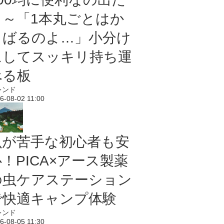
よ～「1本丸ごとはか
さばるのよ…」小分け
にしてスッキリ持ち運
べる板
レンド
6-08-02 11:00
虫が苦手な初心者も安
！PICA×アース製薬
の虫ケアステーション
で快適キャンプ体験
レンド
6-08-05 11:30