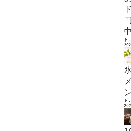
ト
202
氷
ト
202