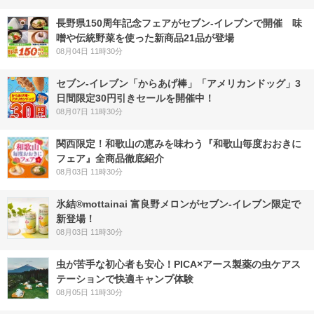
長野県150周年記念フェアがセブン-イレブンで開催 味
噌や伝統野菜を使った新商品21品が登場
08月04日 11時30分
セブン‐イレブン「からあげ棒」「アメリカンドッグ」3
日間限定30円引きセールを開催中！
08月07日 11時30分
関西限定！和歌山の恵みを味わう『和歌山毎度おおきに
フェア』全商品徹底紹介
08月03日 11時30分
氷結®mottainai 富良野メロンがセブン‐イレブン限定で
新登場！
08月03日 11時30分
虫が苦手な初心者も安心！PICA×アース製薬の虫ケアス
テーションで快適キャンプ体験
08月05日 11時30分