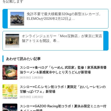
を記載します
免許不要で最大積載量320kgの新型エレカーゴ、
ELEMOsが2026年2月12日よ...
オンラインジュエリー「Mico宝飾店」が東京に実店
舗アトリエを開設、希...
あわせて読みたい記事
スシロー×食べログ「らーめん 武双家」監修！家系風豚骨醤
油ラーメン＆新感覚冷やしとり天うどんが新登場
08月09日 11時30分
スシロー×C.C.レモン初コラボ！夏限定「おいしーレモンの
甘酸っぱパフェ」新登場
08月09日 11時30分
スシロー×GAZOO Racing初コラボ！夏休み限定ミニカー付
きメニュー登場