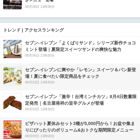
08月08日 11時30分
トレンド | アクセスランキング
セブン‐イレブン「よくばりサンド」シリーズ新作チョコ
ミント登場｜夏限定スイーツサンドの爽快な魅力
08月06日 11時30分
セブン‐イレブンに爽やか「レモン」スイーツ＆パン新登
場！夏に食べたい限定商品をチェック
08月03日 11時30分
セブン-イレブン「激辛！台湾ミンチカツ」8月4日数量限
定発売｜名古屋発祥の旨辛グルメが登場
08月03日 11時30分
ピザハット夏休みセット3種が3,000円から！お盆や集ま
りにぴったりのボリューム&おトクな期間限定メニュー
08月03日 13時00分