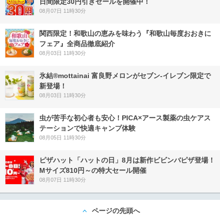
日間限定30円引きセールを開催中！
08月07日 11時30分
関西限定！和歌山の恵みを味わう『和歌山毎度おおきに
フェア』全商品徹底紹介
08月03日 11時30分
氷結®mottainai 富良野メロンがセブン‐イレブン限定で
新登場！
08月03日 11時30分
虫が苦手な初心者も安心！PICA×アース製薬の虫ケアス
テーションで快適キャンプ体験
08月05日 11時30分
ピザハット「ハットの日」8月は新作ビビンバピザ登場！
Mサイズ810円～の特大セール開催
08月07日 11時30分
ページの先頭へ