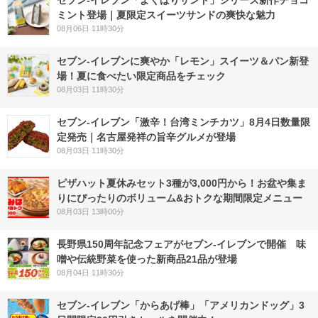
ミント登場｜夏限定スイーツサンドの爽快な魅力
08月06日 11時30分
セブン‐イレブンに爽やか「レモン」スイーツ＆パン新登
場！夏に食べたい限定商品をチェック
08月03日 11時30分
セブン-イレブン「激辛！台湾ミンチカツ」8月4日数量限
定発売｜名古屋発祥の旨辛グルメが登場
08月03日 11時30分
ピザハット夏休みセット3種が3,000円から！お盆や集ま
りにぴったりのボリューム&おトクな期間限定メニュー
08月03日 13時00分
長野県150周年記念フェアがセブン-イレブンで開催 味
噌や伝統野菜を使った新商品21品が登場
08月04日 11時30分
セブン‐イレブン「からあげ棒」「アメリカンドッグ」3