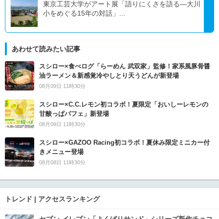
東京工芸大学がアート展「語りにくさを語る―大川
小をめぐる15年の対話」...
あわせて読みたい記事
スシロー×食べログ「らーめん 武双家」監修！家系風豚骨醤
油ラーメン＆新感覚冷やしとり天うどんが新登場
08月09日 11時30分
スシロー×C.C.レモン初コラボ！夏限定「おいしーレモンの
甘酸っぱパフェ」新登場
08月09日 11時30分
スシロー×GAZOO Racing初コラボ！夏休み限定ミニカー付
きメニュー登場
08月08日 11時30分
トレンド | アクセスランキング
セブン‐イレブン「よくばりサンド」シリーズ新作チョコ