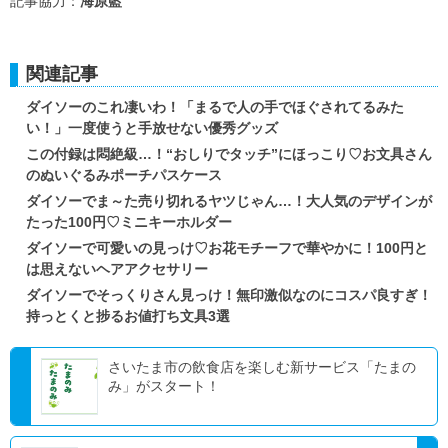
記事協力：
海原藍
関連記事
ダイソーのこれ凄いわ！「まるで人の手でほぐされてるみた
い！」一度使うと手放せない優秀グッズ
この付録は悶絶級…！“おしりでタッチ”にほっこり♡お文具さん
のぬいぐるみポーチパスケース
ダイソーでま～た売り切れるヤツじゃん…！大人気のデザインが
たった100円♡ミニキーホルダー
ダイソーで可愛いの見っけ♡お花モチーフで華やかに！100円と
は思えないヘアアクセサリー
ダイソーでそっくりさん見っけ！無印激似なのにコスパ良すぎ！
持っとくと捗るお値打ち文具3選
さいたま市の飲食店を楽しむ新サービス「たまの
み」がスタート！