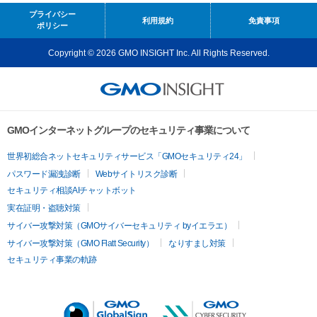
プライバシー
利用規約
免責事項
ポリシー
Copyright © 2026 GMO INSIGHT Inc. All Rights Reserved.
GMOインターネットグループのセキュリティ事業について
世界初総合ネットセキュリティサービス「GMOセキュリティ24」
パスワード漏洩診断
Webサイトリスク診断
セキュリティ相談AIチャットボット
実在証明・盗聴対策
サイバー攻撃対策（GMOサイバーセキュリティ byイエラエ）
サイバー攻撃対策（GMO Flatt Security）
なりすまし対策
セキュリティ事業の軌跡