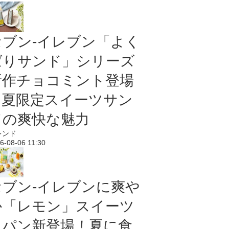
セブン‐イレブン「よく
ばりサンド」シリーズ
新作チョコミント登場
｜夏限定スイーツサン
ドの爽快な魅力
レンド
6-08-06 11:30
セブン‐イレブンに爽や
か「レモン」スイーツ
＆パン新登場！夏に食