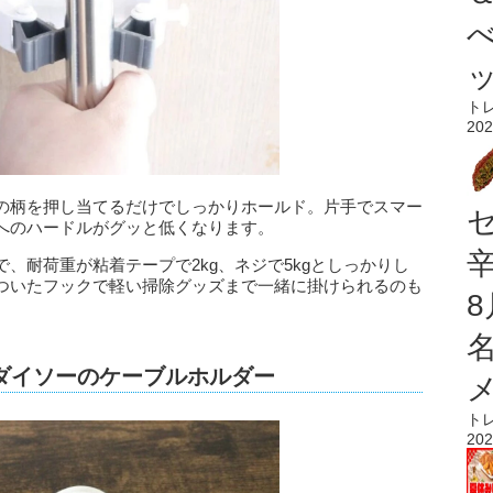
ト
202
の柄を押し当てるだけでしっかりホールド。片手でスマー
へのハードルがグッと低くなります。
、耐荷重が粘着テープで2kg、ネジで5kgとしっかりし
ついたフックで軽い掃除グッズまで一緒に掛けられるのも
ダイソーのケーブルホルダー
ト
202