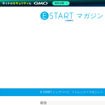
無料診断
マガジン
E START トップページ
>
トレンド
>
マガジン
総合