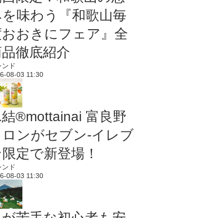
みを味わう『和歌山毎
度おおきにフェア』全
商品徹底紹介
レンド
6-08-03 11:30
結®mottainai 富良野
メロンがセブン‐イレブ
ン限定で新登場！
レンド
6-08-03 11:30
虫が苦手な初心者も安