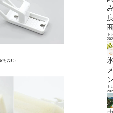
ト
202
氷
（吸盤を含む）
ト
202