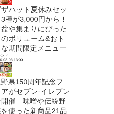
ピザハット夏休みセッ
3種が3,000円から！
お盆や集まりにぴった
りのボリューム&おト
クな期間限定メニュー
レンド
6-08-03 13:00
長野県150周年記念フ
ェアがセブン-イレブン
で開催 味噌や伝統野
菜を使った新商品21品