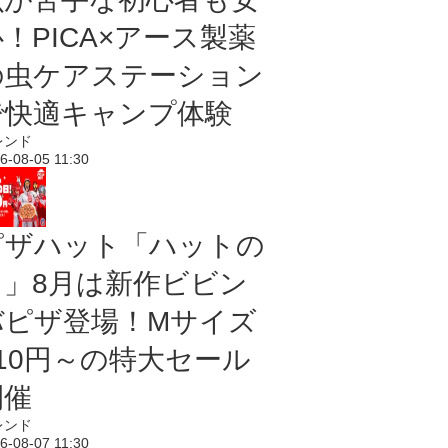
！PICA×アース製薬
の虫ケアステーション
で快適キャンプ体験
レンド
6-08-05 11:30
ピザハット「ハットの
日」8月は新作ビビン
バピザ登場！Mサイズ
810円～の特大セール
開催
レンド
6-08-07 11:30