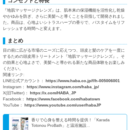
コンセプトと特長
『地肌マッサージクレンズ』は、肌本来の保湿機能を活性化し乾燥
やかゆみを防ぎ、さらに美髪へと導くことを目指して開発されまし
た。商品は、心地よいシトラスハーブの香りで、バスタイムをリフ
レッシュする時間へと変えます。
まとめ
目の前に広がる市場のニーズに応えつつ、頭皮と髪のケアを一度に
するための頭皮用トリートメント『地肌マッサージクレンズ』。そ
の効果と心地よさで、美髪へと導かれる新たな商品体験をお楽しみ
ください。
関連リンク:
LINE公式アカウント：
https://www.haba.co.jp/f/h-005006001
Instagram：
https://www.instagram.com/haba_jp/
X(旧Twitter)：
https://x.com/HABA_JP
Facebook：
https://www.facebook.com/habatown
YouTube：
https://www.youtube.com/user/habaJP
香りで心身を整える時間を提供！「Karada
Totonou ProBath」と温浴施設...