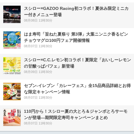
スシロー×GAZOO Racing初コラボ！夏休み限定ミニカ
ー付きメニュー登場
08月08日 11時30分
はま寿司「旨ねた夏祭り 第3弾」大葉ニンニク香るビン
チョウマグロ100円フェア開催情報
08月07日 11時30分
スシロー×C.C.レモン初コラボ！夏限定「おいしーレモン
の甘酸っぱパフェ」新登場
08月09日 11時30分
セブン‐イレブン「カレーフェス」全15品商品詳細とお得
な限定キャンペーン情報
08月07日 11時30分
110円から！スシロー夏の大とろ＆ジャンボとろサーモ
ンが登場―期間限定寿司キャンペーンまとめ
08月07日 11時30分