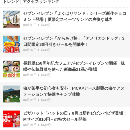
トレンド | アクセスランキング
セブン‐イレブン「よくばりサンド」シリーズ新作チョコ
ミント登場｜夏限定スイーツサンドの爽快な魅力
08月06日 11時30分
セブン‐イレブン「からあげ棒」「アメリカンドッグ」3
日間限定30円引きセールを開催中！
08月07日 11時30分
長野県150周年記念フェアがセブン-イレブンで開催 味
噌や伝統野菜を使った新商品21品が登場
08月04日 11時30分
虫が苦手な初心者も安心！PICA×アース製薬の虫ケアス
テーションで快適キャンプ体験
08月05日 11時30分
ピザハット「ハットの日」8月は新作ビビンバピザ登場！
Mサイズ810円～の特大セール開催
08月07日 11時30分