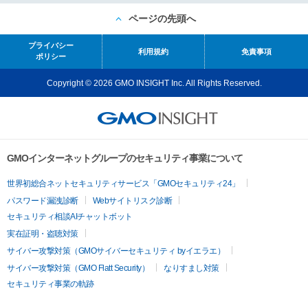
ページの先頭へ
プライバシー
利用規約
免責事項
ポリシー
Copyright © 2026 GMO INSIGHT Inc. All Rights Reserved.
GMOインターネットグループのセキュリティ事業について
世界初総合ネットセキュリティサービス「GMOセキュリティ24」
パスワード漏洩診断
Webサイトリスク診断
セキュリティ相談AIチャットボット
実在証明・盗聴対策
サイバー攻撃対策（GMOサイバーセキュリティ byイエラエ）
サイバー攻撃対策（GMO Flatt Security）
なりすまし対策
セキュリティ事業の軌跡