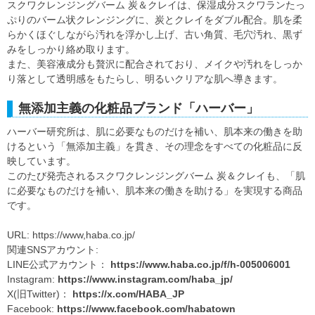
スクワクレンジングバーム 炭＆クレイは、保湿成分スクワランたっ
ぷりのバーム状クレンジングに、炭とクレイをダブル配合。肌を柔
らかくほぐしながら汚れを浮かし上げ、古い角質、毛穴汚れ、黒ず
みをしっかり絡め取ります。
また、美容液成分も贅沢に配合されており、メイクや汚れをしっか
り落として透明感をもたらし、明るいクリアな肌へ導きます。
無添加主義の化粧品ブランド「ハーバー」
ハーバー研究所は、肌に必要なものだけを補い、肌本来の働きを助
けるという「無添加主義」を貫き、その理念をすべての化粧品に反
映しています。
このたび発売されるスクワクレンジングバーム 炭＆クレイも、「肌
に必要なものだけを補い、肌本来の働きを助ける」を実現する商品
です。
URL: https://www,haba.co.jp/
関連SNSアカウント:
LINE公式アカウント：
https://www.haba.co.jp/f/h-005006001
Instagram:
https://www.instagram.com/haba_jp/
X(旧Twitter)：
https://x.com/HABA_JP
Facebook:
https://www.facebook.com/habatown