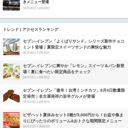
きメニュー登場
08月08日 11時30分
トレンド | アクセスランキング
セブン‐イレブン「よくばりサンド」シリーズ新作チョコ
ミント登場｜夏限定スイーツサンドの爽快な魅力
08月06日 11時30分
セブン‐イレブンに爽やか「レモン」スイーツ＆パン新登
場！夏に食べたい限定商品をチェック
08月03日 11時30分
セブン-イレブン「激辛！台湾ミンチカツ」8月4日数量限
定発売｜名古屋発祥の旨辛グルメが登場
08月03日 11時30分
ピザハット夏休みセット3種が3,000円から！お盆や集ま
りにぴったりのボリューム&おトクな期間限定メニュー
08月03日 13時00分