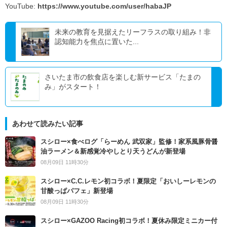
YouTube:
https://www.youtube.com/user/habaJP
未来の教育を見据えたリーフラスの取り組み！非
認知能力を焦点に置いた...
さいたま市の飲食店を楽しむ新サービス「たまの
み」がスタート！
あわせて読みたい記事
スシロー×食べログ「らーめん 武双家」監修！家系風豚骨醤
油ラーメン＆新感覚冷やしとり天うどんが新登場
08月09日 11時30分
スシロー×C.C.レモン初コラボ！夏限定「おいしーレモンの
甘酸っぱパフェ」新登場
08月09日 11時30分
スシロー×GAZOO Racing初コラボ！夏休み限定ミニカー付