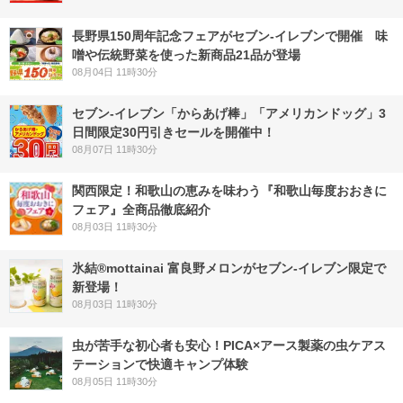
長野県150周年記念フェアがセブン-イレブンで開催 味
噌や伝統野菜を使った新商品21品が登場
08月04日 11時30分
セブン‐イレブン「からあげ棒」「アメリカンドッグ」3
日間限定30円引きセールを開催中！
08月07日 11時30分
関西限定！和歌山の恵みを味わう『和歌山毎度おおきに
フェア』全商品徹底紹介
08月03日 11時30分
氷結®mottainai 富良野メロンがセブン‐イレブン限定で
新登場！
08月03日 11時30分
虫が苦手な初心者も安心！PICA×アース製薬の虫ケアス
テーションで快適キャンプ体験
08月05日 11時30分