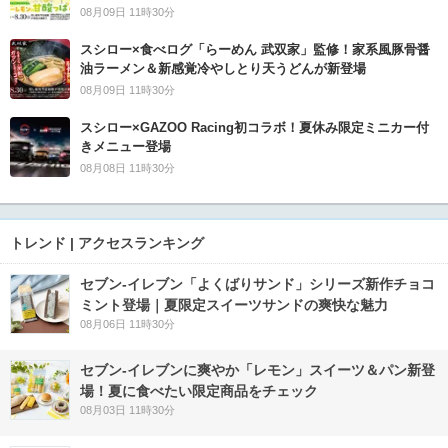
08月09日 11時30分
スシロー×食べログ「らーめん 武双家」監修！家系風豚骨醤
油ラーメン＆新感覚冷やしとり天うどんが新登場
08月09日 11時30分
スシロー×GAZOO Racing初コラボ！夏休み限定ミニカー付
きメニュー登場
08月08日 11時30分
トレンド | アクセスランキング
セブン‐イレブン「よくばりサンド」シリーズ新作チョコ
ミント登場｜夏限定スイーツサンドの爽快な魅力
08月06日 11時30分
セブン‐イレブンに爽やか「レモン」スイーツ＆パン新登
場！夏に食べたい限定商品をチェック
08月03日 11時30分