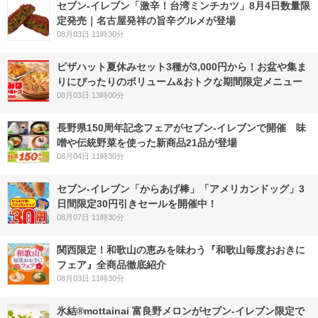
セブン-イレブン「激辛！台湾ミンチカツ」8月4日数量限
定発売｜名古屋発祥の旨辛グルメが登場
08月03日 11時30分
ピザハット夏休みセット3種が3,000円から！お盆や集ま
りにぴったりのボリューム&おトクな期間限定メニュー
08月03日 13時00分
長野県150周年記念フェアがセブン-イレブンで開催 味
噌や伝統野菜を使った新商品21品が登場
08月04日 11時30分
セブン‐イレブン「からあげ棒」「アメリカンドッグ」3
日間限定30円引きセールを開催中！
08月07日 11時30分
関西限定！和歌山の恵みを味わう『和歌山毎度おおきに
フェア』全商品徹底紹介
08月03日 11時30分
氷結®mottainai 富良野メロンがセブン‐イレブン限定で