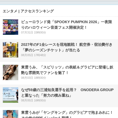
エンタメ | アクセスランキング
ピューロランド発「SPOOKY PUMPKIN 2026」一夜限
りのハロウィーン音楽フェス開催決定！
07月31日 15時00分
2027年のF1全レースを現地観戦！ 航空券・宿泊費付き
「夢のシーズンチケット」が当たる
08月05日 17時48分
東雲うみ、「スピリッツ」の表紙＆グラビアに登場し妖
艶な雰囲気でファンを魅了！
08月03日 18時00分
なぜ59歳の三浦知良選手を起用？ ONODERA GROUP
と重なった「努力の積み重ね」
08月05日 16時00分
東雲うみが「ヤングキング」のグラビアで泡まみれに！
その他のPPEメンバーも登場！