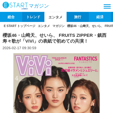
マガジン
総合
トレンド
旅行
経済
エンタメ
E START トップページ
エンタメ
マガジン
櫻坂46・山﨑天、せいら、 FRUI
櫻坂46・山﨑天、せいら、 FRUITS ZIPPER・鎮西
寿々歌が「ViVi」の表紙で初めての共演！
2026-02-17 09:30:59