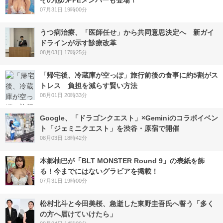
07月31日 19時00分
うつ病治療、「医師任せ」から共同意思決定へ 新ガイ
ドラインが示す診療改革
08月03日 17時25分
「帰宅後、冷蔵庫が空っぽ」旅行前後の食事に約5割がス
トレス 負担を減らす賢い方法
08月01日 20時33分
Google、「ドラゴンクエスト」×Geminiのコラボイベン
ト「ジェミニクエスト」を渋谷・原宿で開催
08月03日 18時42分
本郷柚巴が「BLT MONSTER Round 9」の表紙を飾
る！今までにはないグラビアを掲載！
07月31日 19時00分
松村北斗と今田美桜、急逝した東野圭吾氏へ誓う「多く
の方へ届けていけたら」