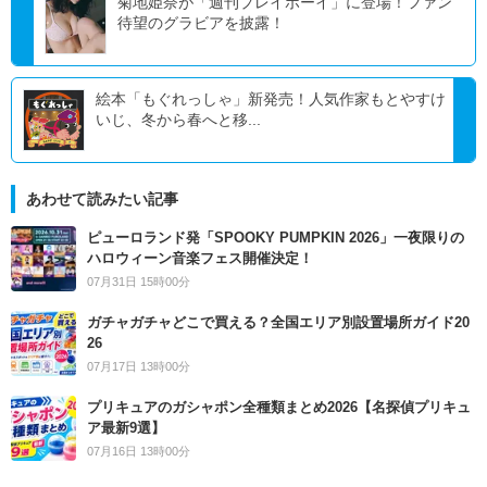
菊地姫奈が「週刊プレイボーイ」に登場！ファン
待望のグラビアを披露！
絵本「もぐれっしゃ」新発売！人気作家もとやすけ
いじ、冬から春へと移...
あわせて読みたい記事
ピューロランド発「SPOOKY PUMPKIN 2026」一夜限りの
ハロウィーン音楽フェス開催決定！
07月31日 15時00分
ガチャガチャどこで買える？全国エリア別設置場所ガイド20
26
07月17日 13時00分
プリキュアのガシャポン全種類まとめ2026【名探偵プリキュ
ア最新9選】
07月16日 13時00分