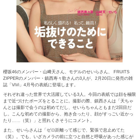
櫻坂46のメンバー・山﨑天さん、モデルのせいらさん、 FRUITS
ZIPPERのメンバー・鎮西寿々歌さんの3人が、2月20日に発売の雑
誌「ViVi」4月号の表紙に登場します。
それぞれ違った世界で大活躍している3人。今回の表紙では顔を極限
まで近づけたポーズをとることに。撮影の際、鎮西さんは「天ちゃ
んとは撮影で会うのは初めてだし、せいらちゃんともまだ2回目だ
し。こんな初めての撮影から、抱き合ったり、顔がすっごい近かっ
たり……（笑）」と照れくさそうにコメント。
また、せいらさんは「ゼロ距離って感じで、緊張で息止めてた
（笑）。でも、いざカメラの前に立つと自然と呼吸があった感じが