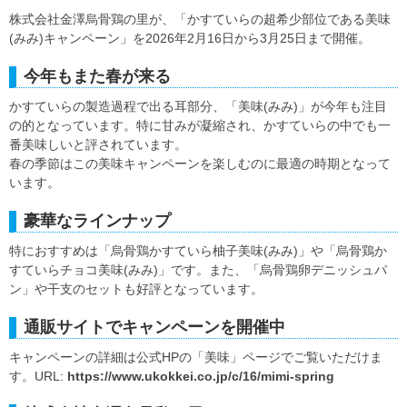
株式会社金澤烏骨鶏の里が、「かすていらの超希少部位である美味
(みみ)キャンペーン」を2026年2月16日から3月25日まで開催。
今年もまた春が来る
かすていらの製造過程で出る耳部分、「美味(みみ)」が今年も注目
の的となっています。特に甘みが凝縮され、かすていらの中でも一
番美味しいと評されています。
春の季節はこの美味キャンペーンを楽しむのに最適の時期となって
います。
豪華なラインナップ
特におすすめは「烏骨鶏かすていら柚子美味(みみ)」や「烏骨鶏か
すていらチョコ美味(みみ)」です。また、「烏骨鶏卵デニッシュパ
ン」や干支のセットも好評となっています。
通販サイトでキャンペーンを開催中
キャンペーンの詳細は公式HPの「美味」ページでご覧いただけま
す。URL:
https://www.ukokkei.co.jp/c/16/mimi-spring