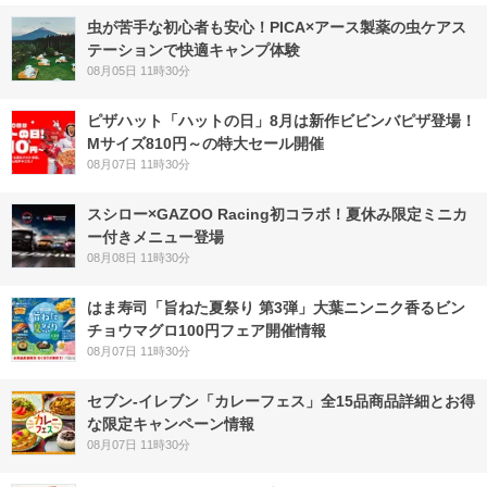
虫が苦手な初心者も安心！PICA×アース製薬の虫ケアス
テーションで快適キャンプ体験
08月05日 11時30分
ピザハット「ハットの日」8月は新作ビビンバピザ登場！
Mサイズ810円～の特大セール開催
08月07日 11時30分
スシロー×GAZOO Racing初コラボ！夏休み限定ミニカ
ー付きメニュー登場
08月08日 11時30分
はま寿司「旨ねた夏祭り 第3弾」大葉ニンニク香るビン
チョウマグロ100円フェア開催情報
08月07日 11時30分
セブン‐イレブン「カレーフェス」全15品商品詳細とお得
な限定キャンペーン情報
08月07日 11時30分