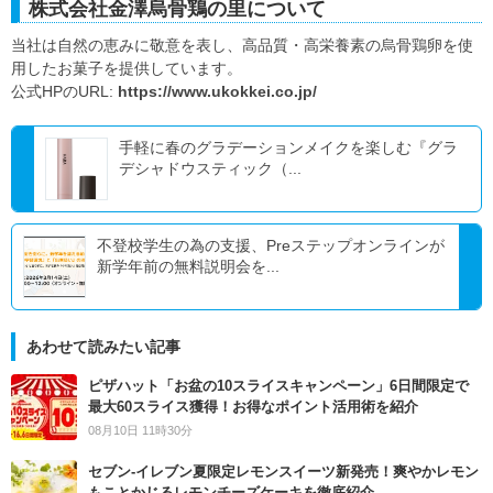
株式会社金澤烏骨鶏の里について
当社は自然の恵みに敬意を表し、高品質・高栄養素の烏骨鶏卵を使
用したお菓子を提供しています。
公式HPのURL:
https://www.ukokkei.co.jp/
手軽に春のグラデーションメイクを楽しむ『グラ
デシャドウスティック（...
不登校学生の為の支援、Preステップオンラインが
新学年前の無料説明会を...
あわせて読みたい記事
ピザハット「お盆の10スライスキャンペーン」6日間限定で
最大60スライス獲得！お得なポイント活用術を紹介
08月10日 11時30分
セブン‐イレブン夏限定レモンスイーツ新発売！爽やかレモン
もことかじるレモンチーズケーキを徹底紹介