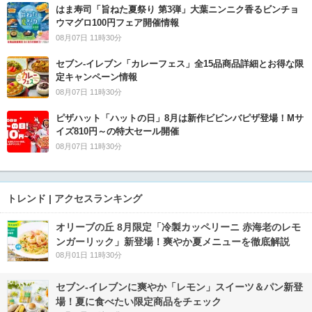
はま寿司「旨ねた夏祭り 第3弾」大葉ニンニク香るビンチョ
ウマグロ100円フェア開催情報
08月07日 11時30分
セブン‐イレブン「カレーフェス」全15品商品詳細とお得な限
定キャンペーン情報
08月07日 11時30分
ピザハット「ハットの日」8月は新作ビビンバピザ登場！Mサ
イズ810円～の特大セール開催
08月07日 11時30分
トレンド | アクセスランキング
オリーブの丘 8月限定「冷製カッペリーニ 赤海老のレモ
ンガーリック」新登場！爽やか夏メニューを徹底解説
08月01日 11時30分
セブン‐イレブンに爽やか「レモン」スイーツ＆パン新登
場！夏に食べたい限定商品をチェック