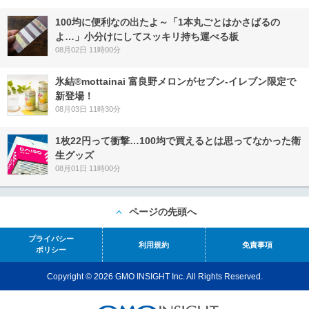
100均に便利なの出たよ～「1本丸ごとはかさばるの
よ…」小分けにしてスッキリ持ち運べる板
08月02日 11時00分
氷結®mottainai 富良野メロンがセブン‐イレブン限定で
新登場！
08月03日 11時30分
1枚22円って衝撃…100均で買えるとは思ってなかった衛
生グッズ
08月01日 11時00分
ページの先頭へ
プライバシー
利用規約
免責事項
ポリシー
Copyright © 2026 GMO INSIGHT Inc. All Rights Reserved.