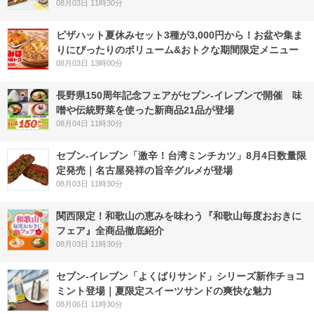
08月03日 11時30分
ピザハット夏休みセット3種が3,000円から！お盆や集ま
りにぴったりのボリューム&おトクな期間限定メニュー
08月03日 13時00分
長野県150周年記念フェアがセブン-イレブンで開催 味
噌や伝統野菜を使った新商品21品が登場
08月04日 11時30分
セブン-イレブン「激辛！台湾ミンチカツ」8月4日数量限
定発売｜名古屋発祥の旨辛グルメが登場
08月03日 11時30分
関西限定！和歌山の恵みを味わう『和歌山毎度おおきに
フェア』全商品徹底紹介
08月03日 11時30分
セブン‐イレブン「よくばりサンド」シリーズ新作チョコ
ミント登場｜夏限定スイーツサンドの爽快な魅力
08月06日 11時30分