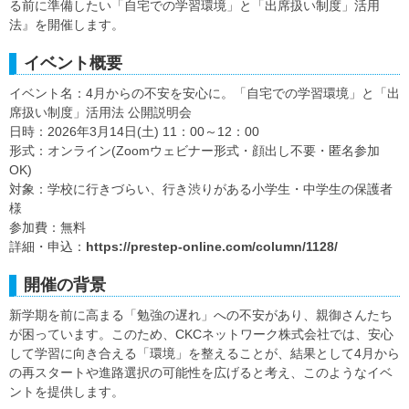
る前に準備したい「自宅での学習環境」と「出席扱い制度」活用
法』を開催します。
イベント概要
イベント名：4月からの不安を安心に。「自宅での学習環境」と「出
席扱い制度」活用法 公開説明会
日時：2026年3月14日(土) 11：00～12：00
形式：オンライン(Zoomウェビナー形式・顔出し不要・匿名参加
OK)
対象：学校に行きづらい、行き渋りがある小学生・中学生の保護者
様
参加費：無料
詳細・申込：
https://prestep-online.com/column/1128/
開催の背景
新学期を前に高まる「勉強の遅れ」への不安があり、親御さんたち
が困っています。このため、CKCネットワーク株式会社では、安心
して学習に向き合える「環境」を整えることが、結果として4月から
の再スタートや進路選択の可能性を広げると考え、このようなイベ
ントを提供します。