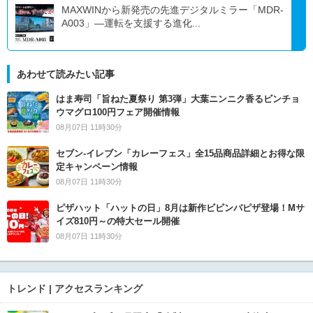
MAXWINから新発売の先進デジタルミラー「MDR-
A003」―運転を支援する進化...
あわせて読みたい記事
はま寿司「旨ねた夏祭り 第3弾」大葉ニンニク香るビンチョ
ウマグロ100円フェア開催情報
08月07日 11時30分
セブン‐イレブン「カレーフェス」全15品商品詳細とお得な限
定キャンペーン情報
08月07日 11時30分
ピザハット「ハットの日」8月は新作ビビンバピザ登場！Mサ
イズ810円～の特大セール開催
08月07日 11時30分
トレンド | アクセスランキング