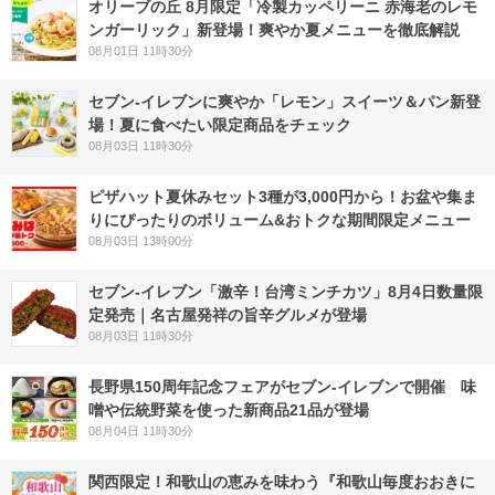
オリーブの丘 8月限定「冷製カッペリーニ 赤海老のレモ
ンガーリック」新登場！爽やか夏メニューを徹底解説
08月01日 11時30分
セブン‐イレブンに爽やか「レモン」スイーツ＆パン新登
場！夏に食べたい限定商品をチェック
08月03日 11時30分
ピザハット夏休みセット3種が3,000円から！お盆や集ま
りにぴったりのボリューム&おトクな期間限定メニュー
08月03日 13時00分
セブン-イレブン「激辛！台湾ミンチカツ」8月4日数量限
定発売｜名古屋発祥の旨辛グルメが登場
08月03日 11時30分
長野県150周年記念フェアがセブン-イレブンで開催 味
噌や伝統野菜を使った新商品21品が登場
08月04日 11時30分
関西限定！和歌山の恵みを味わう『和歌山毎度おおきに