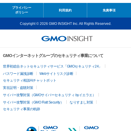
プライバシー
利用規約
免責事項
ポリシー
Copyright © 2026 GMO INSIGHT Inc. All Rights Reserved.
GMOインターネットグループのセキュリティ事業について
世界初総合ネットセキュリティサービス「GMOセキュリティ24」
パスワード漏洩診断
Webサイトリスク診断
セキュリティ相談AIチャットボット
実在証明・盗聴対策
サイバー攻撃対策（GMOサイバーセキュリティ byイエラエ）
サイバー攻撃対策（GMO Flatt Security）
なりすまし対策
セキュリティ事業の軌跡