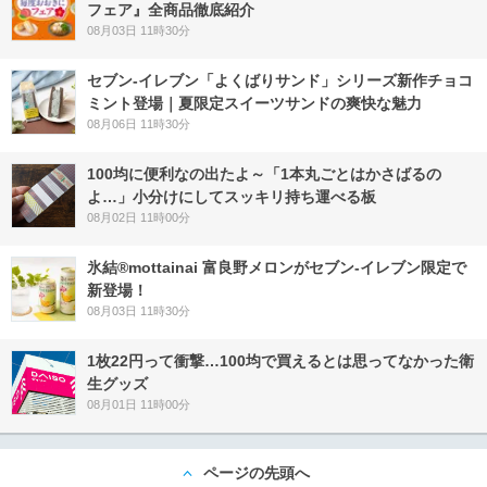
フェア』全商品徹底紹介
08月03日 11時30分
セブン‐イレブン「よくばりサンド」シリーズ新作チョコ
ミント登場｜夏限定スイーツサンドの爽快な魅力
08月06日 11時30分
100均に便利なの出たよ～「1本丸ごとはかさばるの
よ…」小分けにしてスッキリ持ち運べる板
08月02日 11時00分
氷結®mottainai 富良野メロンがセブン‐イレブン限定で
新登場！
08月03日 11時30分
1枚22円って衝撃…100均で買えるとは思ってなかった衛
生グッズ
08月01日 11時00分
ページの先頭へ