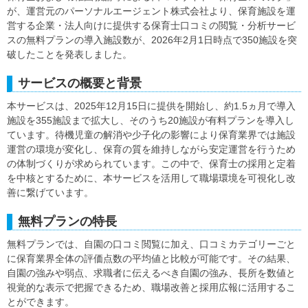
が、運営元のパーソナルエージェント株式会社より、保育施設を運
営する企業・法人向けに提供する保育士口コミの閲覧・分析サービ
スの無料プランの導入施設数が、2026年2月1日時点で350施設を突
破したことを発表しました。
サービスの概要と背景
本サービスは、2025年12月15日に提供を開始し、約1.5ヵ月で導入
施設を355施設まで拡大し、そのうち20施設が有料プランを導入し
ています。待機児童の解消や少子化の影響により保育業界では施設
運営の環境が変化し、保育の質を維持しながら安定運営を行うため
の体制づくりが求められています。この中で、保育士の採用と定着
を中核とするために、本サービスを活用して職場環境を可視化し改
善に繋げています。
無料プランの特長
無料プランでは、自園の口コミ閲覧に加え、口コミカテゴリーごと
に保育業界全体の評価点数の平均値と比較が可能です。その結果、
自園の強みや弱点、求職者に伝えるべき自園の強み、長所を数値と
視覚的な表示で把握できるため、職場改善と採用広報に活用するこ
とができます。