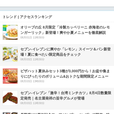
トレンド | アクセスランキング
オリーブの丘 8月限定「冷製カッペリーニ 赤海老のレモ
ンガーリック」新登場！爽やか夏メニューを徹底解説
08月01日 11時30分
セブン‐イレブンに爽やか「レモン」スイーツ＆パン新登
場！夏に食べたい限定商品をチェック
08月03日 11時30分
ピザハット夏休みセット3種が3,000円から！お盆や集ま
りにぴったりのボリューム&おトクな期間限定メニュー
08月03日 13時00分
セブン-イレブン「激辛！台湾ミンチカツ」8月4日数量限
定発売｜名古屋発祥の旨辛グルメが登場
08月03日 11時30分