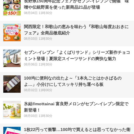
長野県150周年記念フェアがセブン-イレブンで開催 味
噌や伝統野菜を使った新商品21品が登場
08月04日 11時30分
関西限定！和歌山の恵みを味わう『和歌山毎度おおきに
フェア』全商品徹底紹介
08月03日 11時30分
セブン‐イレブン「よくばりサンド」シリーズ新作チョコ
ミント登場｜夏限定スイーツサンドの爽快な魅力
08月06日 11時30分
100均に便利なの出たよ～「1本丸ごとはかさばるの
よ…」小分けにしてスッキリ持ち運べる板
08月02日 11時00分
氷結®mottainai 富良野メロンがセブン‐イレブン限定で
新登場！
08月03日 11時30分
1枚22円って衝撃…100均で買えるとは思ってなかった衛