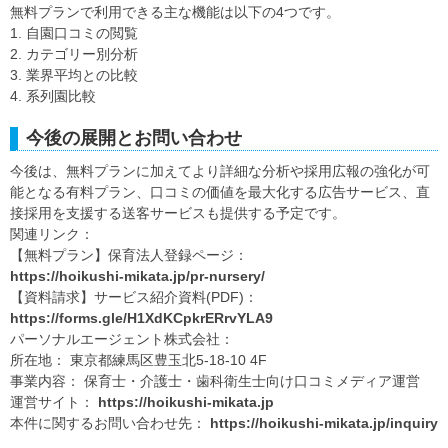
無料プランで利用できる主な機能は以下の4つです。
1. 自園口コミの閲覧
2. カテゴリー別分析
3. 業界平均との比較
4. 系列園比較
今後の展開とお問い合わせ
今後は、無料プランに加えてより詳細な分析や採用広報の強化が可
能となる有料プラン、口コミの価値を最大化する広告サービス、直
接採用を支援する送客サービスも提供する予定です。
関連リンク：
【無料プラン】保育法人登録ページ：
https://hoikushi-mikata.jp/pr-nursery/
【資料請求】サービス紹介資料(PDF)：
https://forms.gle/H1XdKCpkrERrvYLA9
パーソナルエージェント株式会社：
所在地： 東京都練馬区豊玉北5-18-10 4F
事業内容： 保育士・介護士・歯科衛生士向け口コミメディア運営
運営サイト：
https://hoikushi-mikata.jp
本件に関するお問い合わせ先：
https://hoikushi-mikata.jp/inquiry