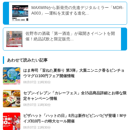
MAXWINから新発売の先進デジタルミラー「MDR-
A003」―運転を支援する進化...
佐野市の酒蔵「第一酒造」が蔵開きイベントを開
催！絶品試飲と限定販売...
あわせて読みたい記事
はま寿司「旨ねた夏祭り 第3弾」大葉ニンニク香るビンチョ
ウマグロ100円フェア開催情報
08月07日 11時30分
セブン‐イレブン「カレーフェス」全15品商品詳細とお得な限
定キャンペーン情報
08月07日 11時30分
ピザハット「ハットの日」8月は新作ビビンバピザ登場！Mサ
イズ810円～の特大セール開催
08月07日 11時30分