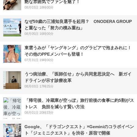
艶な雰囲気でファンを魅了！
08月03日 18時00分
なぜ59歳の三浦知良選手を起用？ ONODERA GROUP
と重なった「努力の積み重ね」
08月05日 16時00分
東雲うみが「ヤングキング」のグラビアで泡まみれに！
その他のPPEメンバーも登場！
07月31日 19時00分
うつ病治療、「医師任せ」から共同意思決定へ 新ガイ
ドラインが示す診療改革
08月03日 17時25分
「帰宅後、冷蔵庫が空っぽ」旅行前後の食事に約5割がス
トレス 負担を減らす賢い方法
08月01日 20時33分
Google、「ドラゴンクエスト」×Geminiのコラボイベン
ト「ジェミニクエスト」を渋谷・原宿で開催