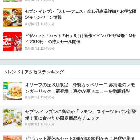
セブン‐イレブン「カレーフェス」全15品商品詳細とお得な限
定キャンペーン情報
08月07日 11時30分
ピザハット「ハットの日」8月は新作ビビンバピザ登場！Mサ
イズ810円～の特大セール開催
08月07日 11時30分
トレンド | アクセスランキング
オリーブの丘 8月限定「冷製カッペリーニ 赤海老のレモ
ンガーリック」新登場！爽やか夏メニューを徹底解説
08月01日 11時30分
セブン‐イレブンに爽やか「レモン」スイーツ＆パン新登
場！夏に食べたい限定商品をチェック
08月03日 11時30分
ピザハット夏休みセット3種が3,000円から！お盆や集ま