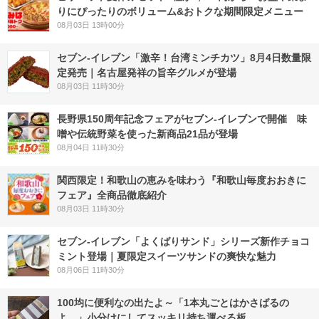
りにぴったりのボリューム&おトクな期間限定メニュー
08月03日 13時00分
セブン-イレブン「激辛！台湾ミンチカツ」8月4日数量限
定発売｜名古屋発祥の旨辛グルメが登場
08月03日 11時30分
長野県150周年記念フェアがセブン-イレブンで開催 味
噌や伝統野菜を使った新商品21品が登場
08月04日 11時30分
関西限定！和歌山の恵みを味わう『和歌山毎度おおきに
フェア』全商品徹底紹介
08月03日 11時30分
セブン‐イレブン「よくばりサンド」シリーズ新作チョコ
ミント登場｜夏限定スイーツサンドの爽快な魅力
08月06日 11時30分
100均に便利なの出たよ～「1本丸ごとはかさばるの
よ…」小分けにしてスッキリ持ち運べる板