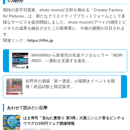
の期待
期待の若手写真家、shuto muroiが主幹を務める「Creator Factory
for Pictures」は、新たなクリエイティブプラットフォームとして多
様なサービスを提供開始しました。shuto muroiのアートの感性とビ
ジネスの成果を融合させたこの新事業に、今後の展開が注目されま
す。
関連リンク：
https://rftn.jp
MAXWINから新発売の先進デジタルミラー「MDR-
A003」―運転を支援する進化...
佐野市の酒蔵「第一酒造」が蔵開きイベントを開
催！絶品試飲と限定販売...
あわせて読みたい記事
はま寿司「旨ねた夏祭り 第3弾」大葉ニンニク香るビンチョ
ウマグロ100円フェア開催情報
08月07日 11時30分