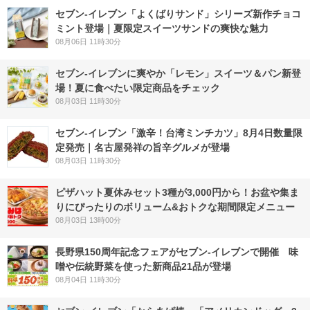
セブン‐イレブン「よくばりサンド」シリーズ新作チョコ
ミント登場｜夏限定スイーツサンドの爽快な魅力
08月06日 11時30分
セブン‐イレブンに爽やか「レモン」スイーツ＆パン新登
場！夏に食べたい限定商品をチェック
08月03日 11時30分
セブン-イレブン「激辛！台湾ミンチカツ」8月4日数量限
定発売｜名古屋発祥の旨辛グルメが登場
08月03日 11時30分
ピザハット夏休みセット3種が3,000円から！お盆や集ま
りにぴったりのボリューム&おトクな期間限定メニュー
08月03日 13時00分
長野県150周年記念フェアがセブン-イレブンで開催 味
噌や伝統野菜を使った新商品21品が登場
08月04日 11時30分