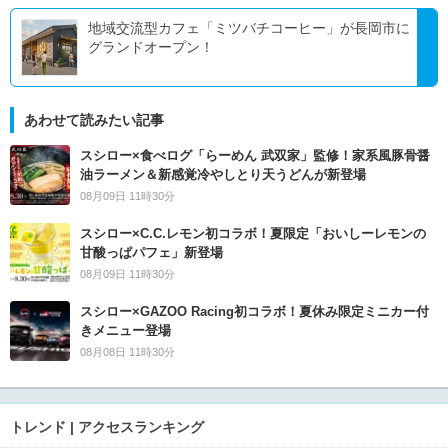
地域交流型カフェ「ミツバチコーヒー」が長岡市に
グランドオープン！
あわせて読みたい記事
スシロー×食べログ「らーめん 武双家」監修！家系風豚骨醤
油ラーメン＆新感覚冷やしとり天うどんが新登場
08月09日 11時30分
スシロー×C.C.レモン初コラボ！夏限定「おいしーレモンの
甘酸っぱパフェ」新登場
08月09日 11時30分
スシロー×GAZOO Racing初コラボ！夏休み限定ミニカー付
きメニュー登場
08月08日 11時30分
トレンド | アクセスランキング