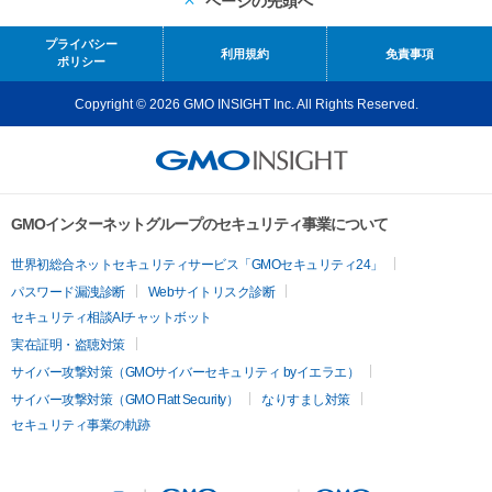
ページの先頭へ
プライバシー
利用規約
免責事項
ポリシー
Copyright © 2026 GMO INSIGHT Inc. All Rights Reserved.
GMOインターネットグループのセキュリティ事業について
世界初総合ネットセキュリティサービス「GMOセキュリティ24」
パスワード漏洩診断
Webサイトリスク診断
セキュリティ相談AIチャットボット
実在証明・盗聴対策
サイバー攻撃対策（GMOサイバーセキュリティ byイエラエ）
サイバー攻撃対策（GMO Flatt Security）
なりすまし対策
セキュリティ事業の軌跡