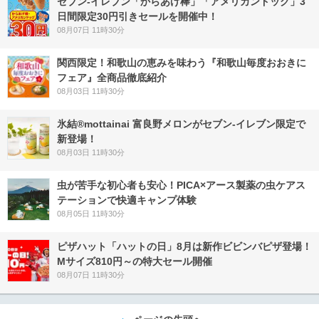
セブン‐イレブン「からあげ棒」「アメリカンドッグ」3
日間限定30円引きセールを開催中！
08月07日 11時30分
関西限定！和歌山の恵みを味わう『和歌山毎度おおきに
フェア』全商品徹底紹介
08月03日 11時30分
氷結®mottainai 富良野メロンがセブン‐イレブン限定で
新登場！
08月03日 11時30分
虫が苦手な初心者も安心！PICA×アース製薬の虫ケアス
テーションで快適キャンプ体験
08月05日 11時30分
ピザハット「ハットの日」8月は新作ビビンバピザ登場！
Mサイズ810円～の特大セール開催
08月07日 11時30分