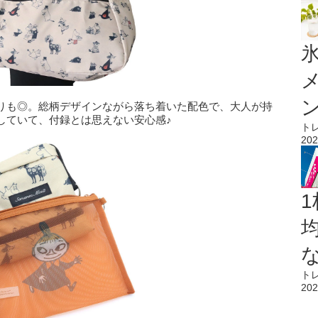
氷
りも◎。総柄デザインながら落ち着いた配色で、大人が持
していて、付録とは思えない安心感♪
ト
202
1
ト
202