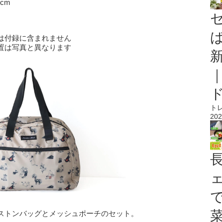
cm
は付録に含まれません
置は写真と異なります
ト
202
ストンバッグとメッシュポーチのセット。