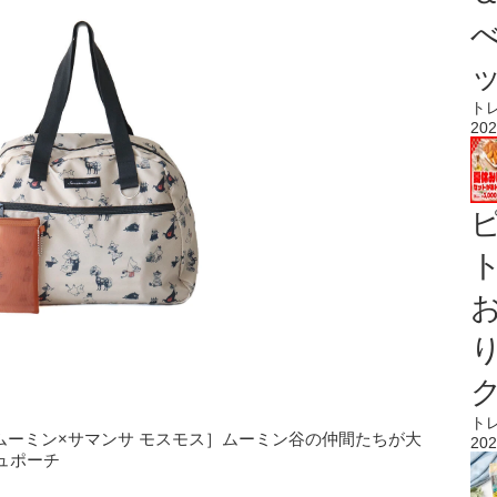
ト
202
ト
ト
os2［ムーミン×サマンサ モスモス］ムーミン谷の仲間たちが大
202
ュポーチ