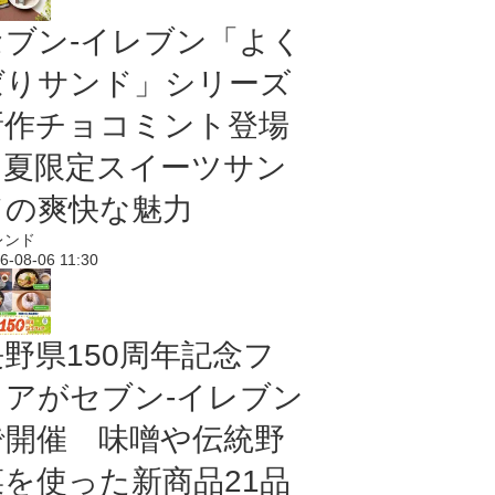
セブン‐イレブン「よく
ばりサンド」シリーズ
新作チョコミント登場
｜夏限定スイーツサン
ドの爽快な魅力
レンド
6-08-06 11:30
長野県150周年記念フ
ェアがセブン-イレブン
で開催 味噌や伝統野
菜を使った新商品21品