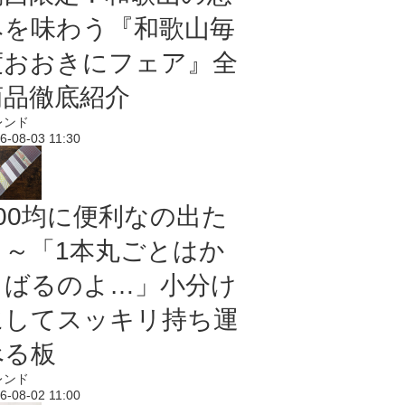
みを味わう『和歌山毎
度おおきにフェア』全
商品徹底紹介
レンド
6-08-03 11:30
100均に便利なの出た
よ～「1本丸ごとはか
さばるのよ…」小分け
にしてスッキリ持ち運
べる板
レンド
6-08-02 11:00