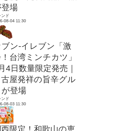
が登場
レンド
6-08-04 11:30
セブン-イレブン「激
辛！台湾ミンチカツ」
8月4日数量限定発売｜
名古屋発祥の旨辛グル
メが登場
レンド
6-08-03 11:30
関西限定！和歌山の恵