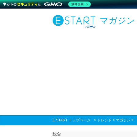
無料診断
マガジン
E START トップページ
>
トレンド
>
マガジン
総合