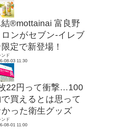
結®mottainai 富良野
メロンがセブン‐イレブ
ン限定で新登場！
レンド
6-08-03 11:30
枚22円って衝撃…100
均で買えるとは思って
なかった衛生グッズ
レンド
6-08-01 11:00