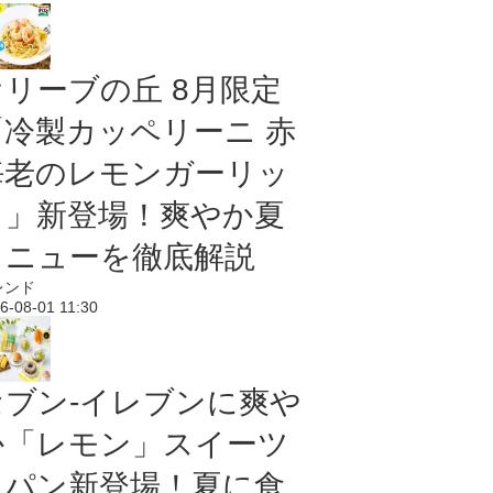
オリーブの丘 8月限定
「冷製カッペリーニ 赤
海老のレモンガーリッ
ク」新登場！爽やか夏
メニューを徹底解説
レンド
6-08-01 11:30
セブン‐イレブンに爽や
か「レモン」スイーツ
＆パン新登場！夏に食