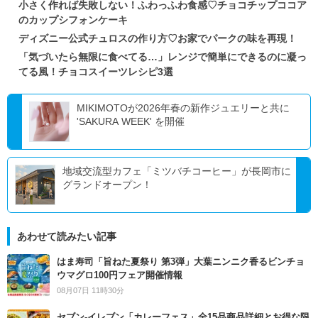
小さく作れば失敗しない！ふわっふわ食感♡チョコチップココア
のカップシフォンケーキ
ディズニー公式チュロスの作り方♡お家でパークの味を再現！
「気づいたら無限に食べてる…」レンジで簡単にできるのに凝っ
てる風！チョコスイーツレシピ3選
MIKIMOTOが2026年春の新作ジュエリーと共に
'SAKURA WEEK' を開催
地域交流型カフェ「ミツバチコーヒー」が長岡市に
グランドオープン！
あわせて読みたい記事
はま寿司「旨ねた夏祭り 第3弾」大葉ニンニク香るビンチョ
ウマグロ100円フェア開催情報
08月07日 11時30分
セブン‐イレブン「カレーフェス」全15品商品詳細とお得な限