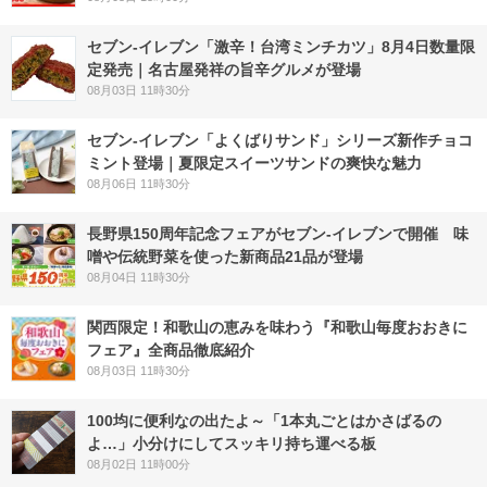
セブン-イレブン「激辛！台湾ミンチカツ」8月4日数量限
定発売｜名古屋発祥の旨辛グルメが登場
08月03日 11時30分
セブン‐イレブン「よくばりサンド」シリーズ新作チョコ
ミント登場｜夏限定スイーツサンドの爽快な魅力
08月06日 11時30分
長野県150周年記念フェアがセブン-イレブンで開催 味
噌や伝統野菜を使った新商品21品が登場
08月04日 11時30分
関西限定！和歌山の恵みを味わう『和歌山毎度おおきに
フェア』全商品徹底紹介
08月03日 11時30分
100均に便利なの出たよ～「1本丸ごとはかさばるの
よ…」小分けにしてスッキリ持ち運べる板
08月02日 11時00分