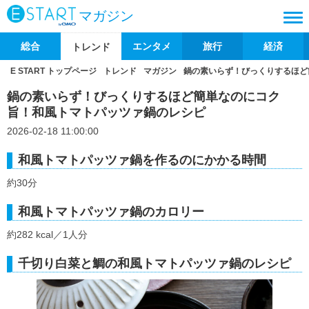
マガジン
総合
エンタメ
旅行
経済
トレンド
E START トップページ
トレンド
マガジン
鍋の素いらず！びっくりするほど
鍋の素いらず！びっくりするほど簡単なのにコク
旨！和風トマトパッツァ鍋のレシピ
2026-02-18 11:00:00
和風トマトパッツァ鍋を作るのにかかる時間
約30分
和風トマトパッツァ鍋のカロリー
約282 kcal／1人分
千切り白菜と鯛の和風トマトパッツァ鍋のレシピ