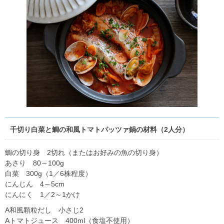
千切り白菜と鯛の和風トマトパッツァ鍋の材料（2人分）
鯛の切り身 2切れ（またはお好みの魚の切り身）
あさり 80～100g
白菜 300g（1／6株程度）
にんじん 4～5cm
にんにく 1／2～1かけ
A和風顆粒だし 小さじ2
Aトマトジュース 400ml（食塩不使用）