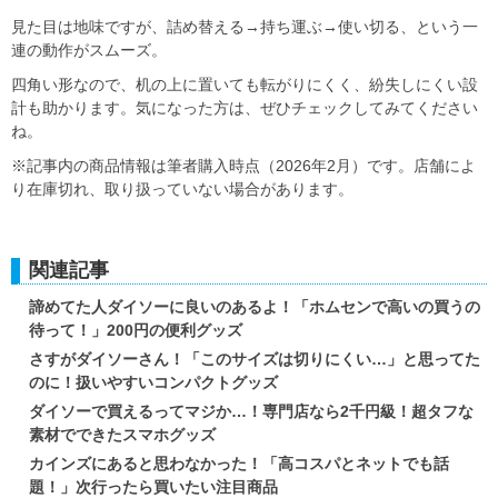
見た目は地味ですが、詰め替える→持ち運ぶ→使い切る、という一
連の動作がスムーズ。
四角い形なので、机の上に置いても転がりにくく、紛失しにくい設
計も助かります。気になった方は、ぜひチェックしてみてください
ね。
※記事内の商品情報は筆者購入時点（2026年2月）です。店舗によ
り在庫切れ、取り扱っていない場合があります。
関連記事
諦めてた人ダイソーに良いのあるよ！「ホムセンで高いの買うの
待って！」200円の便利グッズ
さすがダイソーさん！「このサイズは切りにくい…」と思ってた
のに！扱いやすいコンパクトグッズ
ダイソーで買えるってマジか…！専門店なら2千円級！超タフな
素材でできたスマホグッズ
カインズにあると思わなかった！「高コスパとネットでも話
題！」次行ったら買いたい注目商品