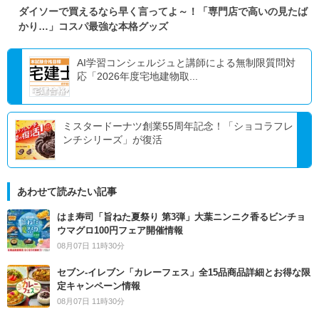
ダイソーで買えるなら早く言ってよ～！「専門店で高いの見たば
かり…」コスパ最強な本格グッズ
AI学習コンシェルジュと講師による無制限質問対
応「2026年度宅地建物取...
ミスタードーナツ創業55周年記念！「ショコラフレ
ンチシリーズ」が復活
あわせて読みたい記事
はま寿司「旨ねた夏祭り 第3弾」大葉ニンニク香るビンチョ
ウマグロ100円フェア開催情報
08月07日 11時30分
セブン‐イレブン「カレーフェス」全15品商品詳細とお得な限
定キャンペーン情報
08月07日 11時30分