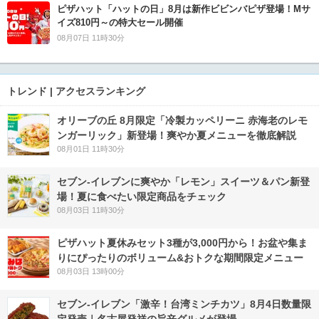
ピザハット「ハットの日」8月は新作ビビンバピザ登場！Mサ
イズ810円～の特大セール開催
08月07日 11時30分
トレンド | アクセスランキング
オリーブの丘 8月限定「冷製カッペリーニ 赤海老のレモ
ンガーリック」新登場！爽やか夏メニューを徹底解説
08月01日 11時30分
セブン‐イレブンに爽やか「レモン」スイーツ＆パン新登
場！夏に食べたい限定商品をチェック
08月03日 11時30分
ピザハット夏休みセット3種が3,000円から！お盆や集ま
りにぴったりのボリューム&おトクな期間限定メニュー
08月03日 13時00分
セブン-イレブン「激辛！台湾ミンチカツ」8月4日数量限