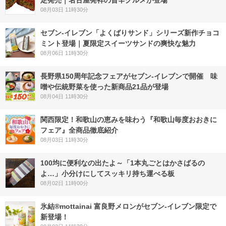
定発売｜名古屋発祥の旨辛グルメが登場
08月03日 11時30分
セブン‐イレブン「よくばりサンド」シリーズ新作チョコ
ミント登場｜夏限定スイーツサンドの爽快な魅力
08月06日 11時30分
長野県150周年記念フェアがセブン-イレブンで開催 味
噌や伝統野菜を使った新商品21品が登場
08月04日 11時30分
関西限定！和歌山の恵みを味わう『和歌山毎度おおきに
フェア』全商品徹底紹介
08月03日 11時30分
100均に便利なの出たよ～「1本丸ごとはかさばるの
よ…」小分けにしてスッキリ持ち運べる板
08月02日 11時00分
氷結®mottainai 富良野メロンがセブン‐イレブン限定で
新登場！