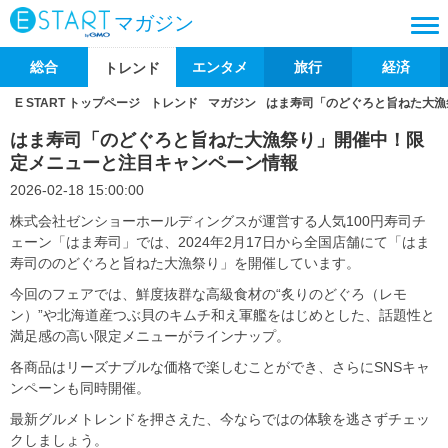
マガジン
総合
エンタメ
旅行
経済
トレンド
E START トップページ
トレンド
マガジン
はま寿司「のどぐろと旨ねた大漁
はま寿司「のどぐろと旨ねた大漁祭り」開催中！限
定メニューと注目キャンペーン情報
2026-02-18 15:00:00
株式会社ゼンショーホールディングスが運営する人気100円寿司チ
ェーン「はま寿司」では、2024年2月17日から全国店舗にて「はま
寿司ののどぐろと旨ねた大漁祭り」を開催しています。
今回のフェアでは、鮮度抜群な高級食材の“炙りのどぐろ（レモ
ン）”や北海道産つぶ貝のキムチ和え軍艦をはじめとした、話題性と
満足感の高い限定メニューがラインナップ。
各商品はリーズナブルな価格で楽しむことができ、さらにSNSキャ
ンペーンも同時開催。
最新グルメトレンドを押さえた、今ならではの体験を逃さずチェッ
クしましょう。