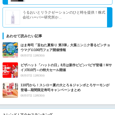
うるおいとリラクゼーションのひと時を提供！株式
会社ハーバー研究所か...
あわせて読みたい記事
はま寿司「旨ねた夏祭り 第3弾」大葉ニンニク香るビンチョ
ウマグロ100円フェア開催情報
08月07日 11時30分
ピザハット「ハットの日」8月は新作ビビンバピザ登場！Mサ
イズ810円～の特大セール開催
08月07日 11時30分
110円から！スシロー夏の大とろ＆ジャンボとろサーモンが
登場―期間限定寿司キャンペーンまとめ
08月07日 11時30分
トレンド | アクセスランキング