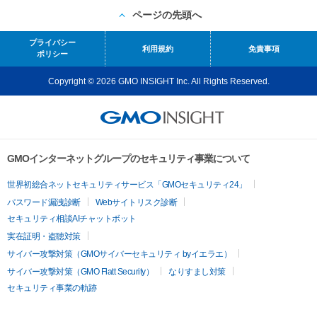
ページの先頭へ
プライバシー
利用規約
免責事項
ポリシー
Copyright © 2026 GMO INSIGHT Inc. All Rights Reserved.
GMOインターネットグループのセキュリティ事業について
世界初総合ネットセキュリティサービス「GMOセキュリティ24」
パスワード漏洩診断
Webサイトリスク診断
セキュリティ相談AIチャットボット
実在証明・盗聴対策
サイバー攻撃対策（GMOサイバーセキュリティ byイエラエ）
サイバー攻撃対策（GMO Flatt Security）
なりすまし対策
セキュリティ事業の軌跡