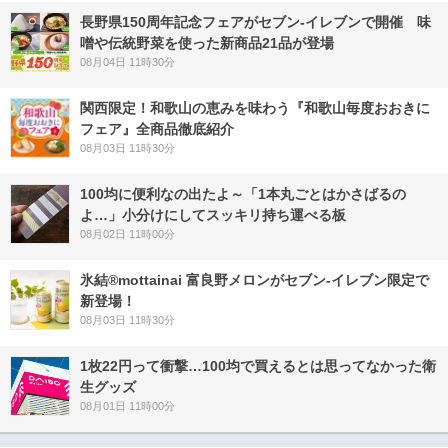
長野県150周年記念フェアがセブン-イレブンで開催 味
噌や伝統野菜を使った新商品21品が登場
08月04日 11時30分
関西限定！和歌山の恵みを味わう『和歌山毎度おおきに
フェア』全商品徹底紹介
08月03日 11時30分
100均に便利なの出たよ～「1本丸ごとはかさばるの
よ…」小分けにしてスッキリ持ち運べる板
08月02日 11時00分
氷結®mottainai 富良野メロンがセブン‐イレブン限定で
新登場！
08月03日 11時30分
1枚22円って衝撃…100均で買えるとは思ってなかった衛
生グッズ
08月01日 11時00分