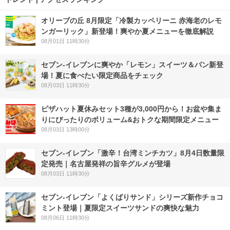
オリーブの丘 8月限定「冷製カッペリーニ 赤海老のレモ
ンガーリック」新登場！爽やか夏メニューを徹底解説
08月01日 11時30分
セブン‐イレブンに爽やか「レモン」スイーツ＆パン新登
場！夏に食べたい限定商品をチェック
08月03日 11時30分
ピザハット夏休みセット3種が3,000円から！お盆や集ま
りにぴったりのボリューム&おトクな期間限定メニュー
08月03日 13時00分
セブン-イレブン「激辛！台湾ミンチカツ」8月4日数量限
定発売｜名古屋発祥の旨辛グルメが登場
08月03日 11時30分
セブン‐イレブン「よくばりサンド」シリーズ新作チョコ
ミント登場｜夏限定スイーツサンドの爽快な魅力
08月06日 11時30分