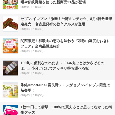
噌や伝統野菜を使った新商品21品が登場
08月04日 11時30分
セブン-イレブン「激辛！台湾ミンチカツ」8月4日数量限
定発売｜名古屋発祥の旨辛グルメが登場
08月03日 11時30分
関西限定！和歌山の恵みを味わう『和歌山毎度おおきに
フェア』全商品徹底紹介
08月03日 11時30分
100均に便利なの出たよ～「1本丸ごとはかさばるの
よ…」小分けにしてスッキリ持ち運べる板
08月02日 11時00分
氷結®mottainai 富良野メロンがセブン‐イレブン限定で
新登場！
08月03日 11時30分
1枚22円って衝撃…100均で買えるとは思ってなかった衛
生グッズ