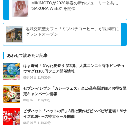
MIKIMOTOが2026年春の新作ジュエリーと共に
'SAKURA WEEK' を開催
地域交流型カフェ「ミツバチコーヒー」が長岡市に
グランドオープン！
あわせて読みたい記事
はま寿司「旨ねた夏祭り 第3弾」大葉ニンニク香るビンチョ
ウマグロ100円フェア開催情報
08月07日 11時30分
セブン‐イレブン「カレーフェス」全15品商品詳細とお得な限
定キャンペーン情報
08月07日 11時30分
ピザハット「ハットの日」8月は新作ビビンバピザ登場！Mサ
イズ810円～の特大セール開催
08月07日 11時30分