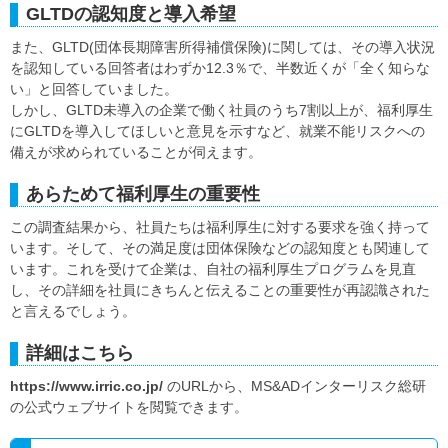
GLTDの認知度と導入希望
また、GLTD(団体長期障害所得補償保険)に関しては、その導入状況
を認知している回答者はわずか12.3％で、半数近くが「全く知らな
い」と回答していました。
しかし、GLTD未導入の企業で働く社員のうち7割以上が、福利厚生
にGLTDを導入してほしいと意見を示すなど、就業不能リスクへの
備えが求められていることが伺えます。
あらためて福利厚生の重要性
この調査結果から、社員たちは福利厚生に対する要求を強く持って
います。そして、その満足度は団体保険などの認知度とも関連して
います。これを受けて企業は、自社の福利厚生プログラムを見直
し、その詳細を社員にきちんと伝えることの重要性が再認識された
と言えるでしょう。
詳細はこちら
https://www.irric.co.jp/
のURLから、MS&ADインターリスク総研
の公式ウェブサイトを閲覧できます。