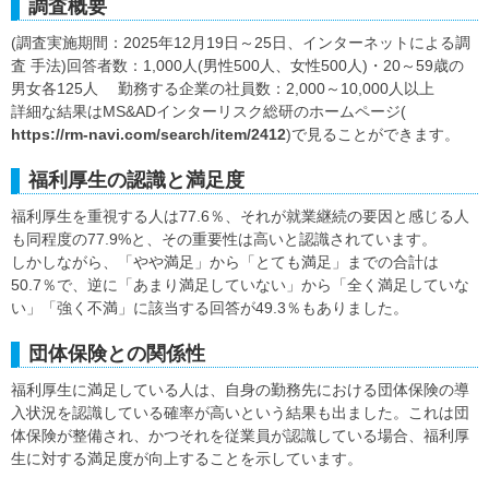
調査概要
(調査実施期間：2025年12月19日～25日、インターネットによる調
査 手法)回答者数：1,000人(男性500人、女性500人)・20～59歳の
男女各125人 勤務する企業の社員数：2,000～10,000人以上
詳細な結果はMS&ADインターリスク総研のホームページ(
https://rm-navi.com/search/item/2412
)で見ることができます。
福利厚生の認識と満足度
福利厚生を重視する人は77.6％、それが就業継続の要因と感じる人
も同程度の77.9%と、その重要性は高いと認識されています。
しかしながら、「やや満足」から「とても満足」までの合計は
50.7％で、逆に「あまり満足していない」から「全く満足していな
い」「強く不満」に該当する回答が49.3％もありました。
団体保険との関係性
福利厚生に満足している人は、自身の勤務先における団体保険の導
入状況を認識している確率が高いという結果も出ました。これは団
体保険が整備され、かつそれを従業員が認識している場合、福利厚
生に対する満足度が向上することを示しています。