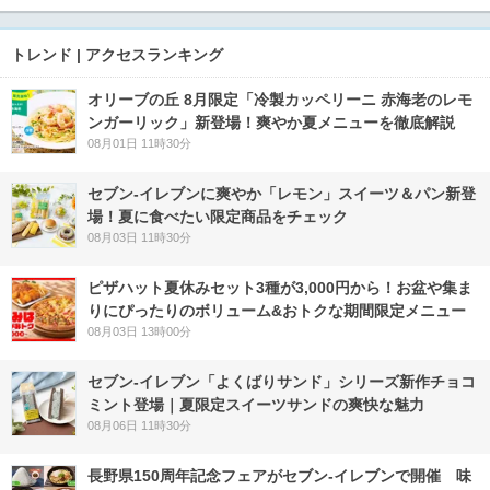
トレンド | アクセスランキング
オリーブの丘 8月限定「冷製カッペリーニ 赤海老のレモ
ンガーリック」新登場！爽やか夏メニューを徹底解説
08月01日 11時30分
セブン‐イレブンに爽やか「レモン」スイーツ＆パン新登
場！夏に食べたい限定商品をチェック
08月03日 11時30分
ピザハット夏休みセット3種が3,000円から！お盆や集ま
りにぴったりのボリューム&おトクな期間限定メニュー
08月03日 13時00分
セブン‐イレブン「よくばりサンド」シリーズ新作チョコ
ミント登場｜夏限定スイーツサンドの爽快な魅力
08月06日 11時30分
長野県150周年記念フェアがセブン-イレブンで開催 味