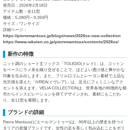
発売日：2026年2月18日
アイテム数：全11型
価格：5,280円～9,350円
サイズ：ワンサイズ
詳細ページ：
https://pierremantoux.jp/blogs/news/2026ss-new-collection
https://www.rakuten.co.jp/pierremantoux/contents/2026ss/
新作の特徴
ニット調のショート丈ソックス「TOLEDO(トレド)」は、コットン
をベースにラメ糸を織り交ぜることで、ほどよい透け感と爽やかな
印象を生み出します。また、フリル口ゴムとレーヨン素材で上品な
光沢感を湛えた「IVREA(イヴレア)」は、足元にフェミニンなアク
セントを添えます。VELIA COLLECTIONは、世界各地の特徴的な都
市からインスピレーションを得てデザインされ、素材にもこだわ
り、全11型を展開します。
ブランドの詳細
Pierre Mantoux(ピエールマントゥー)は、90年以上の歴史を持つイ
タリアの老舗ブランドです。女性の足を美しく包み込むことをポリ