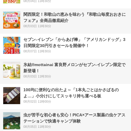
08月04日 11時30分
関西限定！和歌山の恵みを味わう『和歌山毎度おおきに
フェア』全商品徹底紹介
08月03日 11時30分
セブン‐イレブン「からあげ棒」「アメリカンドッグ」3
日間限定30円引きセールを開催中！
08月07日 11時30分
氷結®mottainai 富良野メロンがセブン‐イレブン限定で
新登場！
08月03日 11時30分
100均に便利なの出たよ～「1本丸ごとはかさばるの
よ…」小分けにしてスッキリ持ち運べる板
08月02日 11時00分
虫が苦手な初心者も安心！PICA×アース製薬の虫ケアス
テーションで快適キャンプ体験
08月05日 11時30分