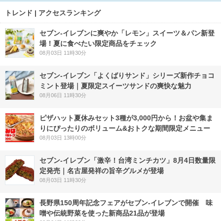
トレンド | アクセスランキング
セブン‐イレブンに爽やか「レモン」スイーツ＆パン新登
場！夏に食べたい限定商品をチェック
08月03日 11時30分
セブン‐イレブン「よくばりサンド」シリーズ新作チョコ
ミント登場｜夏限定スイーツサンドの爽快な魅力
08月06日 11時30分
ピザハット夏休みセット3種が3,000円から！お盆や集ま
りにぴったりのボリューム&おトクな期間限定メニュー
08月03日 13時00分
セブン-イレブン「激辛！台湾ミンチカツ」8月4日数量限
定発売｜名古屋発祥の旨辛グルメが登場
08月03日 11時30分
長野県150周年記念フェアがセブン-イレブンで開催 味
噌や伝統野菜を使った新商品21品が登場