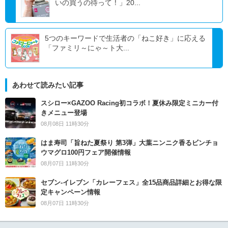
いの買うの待って！」20...
5つのキーワードで生活者の「ねこ好き」に応える
「ファミリ～にゃ～ト大...
あわせて読みたい記事
スシロー×GAZOO Racing初コラボ！夏休み限定ミニカー付
きメニュー登場
08月08日 11時30分
はま寿司「旨ねた夏祭り 第3弾」大葉ニンニク香るビンチョ
ウマグロ100円フェア開催情報
08月07日 11時30分
セブン‐イレブン「カレーフェス」全15品商品詳細とお得な限
定キャンペーン情報
08月07日 11時30分