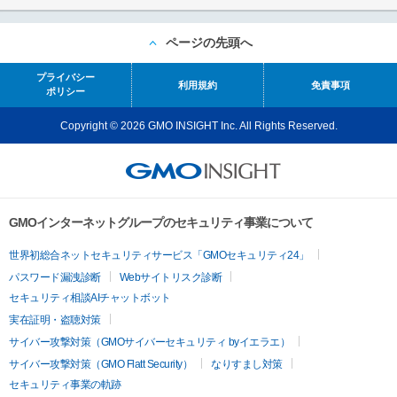
ページの先頭へ
プライバシー
利用規約
免責事項
ポリシー
Copyright © 2026 GMO INSIGHT Inc. All Rights Reserved.
GMOインターネットグループのセキュリティ事業について
世界初総合ネットセキュリティサービス「GMOセキュリティ24」
パスワード漏洩診断
Webサイトリスク診断
セキュリティ相談AIチャットボット
実在証明・盗聴対策
サイバー攻撃対策（GMOサイバーセキュリティ byイエラエ）
サイバー攻撃対策（GMO Flatt Security）
なりすまし対策
セキュリティ事業の軌跡