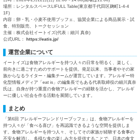
場所：レンタルスペースLIFULL Table(東京都千代田区麹町1-4-4
1F)
内容：卵・乳・小麦不使用ブッフェ、協賛企業による商品展示・試
食、特別販売、トークセッション
主催：株式会社イートイズ(代表：細川 真奈)
公式URL：
https://eatis.jp/
運営企業について
イートイズは食物アレルギーを持つ人々の日常を明るく、楽しく、
前向きに過ごすためのサポートを提供。発足以来、当事者やその家
族からなるライター・編集チームが運営しています。アレルギー特
化型情報メディア「eat is」の編集長でもある代表取締役の細川真奈
氏は、自身が持つ重度の食物アレルギーの経験を活かし、アレルギ
ーに優しい社会を作る活動を展開しています。
まとめ
「第6回 アレルギーフレンドリーブッフェ」は、食物アレルギーを
持つ人々が「食べる喜び」を再認識できるような空間を提供しま
す。食物アレルギーを持つ人々、そしてその家族が経験する食事の
不安を解消し、多様な食の楽しみ方を提供することで、日本の食文