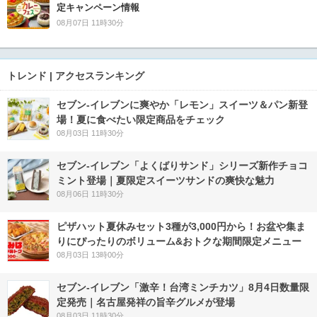
定キャンペーン情報
08月07日 11時30分
トレンド | アクセスランキング
セブン‐イレブンに爽やか「レモン」スイーツ＆パン新登
場！夏に食べたい限定商品をチェック
08月03日 11時30分
セブン‐イレブン「よくばりサンド」シリーズ新作チョコ
ミント登場｜夏限定スイーツサンドの爽快な魅力
08月06日 11時30分
ピザハット夏休みセット3種が3,000円から！お盆や集ま
りにぴったりのボリューム&おトクな期間限定メニュー
08月03日 13時00分
セブン-イレブン「激辛！台湾ミンチカツ」8月4日数量限
定発売｜名古屋発祥の旨辛グルメが登場
08月03日 11時30分