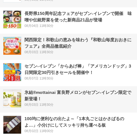
長野県150周年記念フェアがセブン-イレブンで開催 味
噌や伝統野菜を使った新商品21品が登場
08月04日 11時30分
関西限定！和歌山の恵みを味わう『和歌山毎度おおきに
フェア』全商品徹底紹介
08月03日 11時30分
セブン‐イレブン「からあげ棒」「アメリカンドッグ」3
日間限定30円引きセールを開催中！
08月07日 11時30分
氷結®mottainai 富良野メロンがセブン‐イレブン限定で
新登場！
08月03日 11時30分
100均に便利なの出たよ～「1本丸ごとはかさばるの
よ…」小分けにしてスッキリ持ち運べる板
08月02日 11時00分