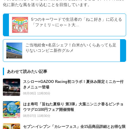
化に新たな風を送り込むことを目指しています。
5つのキーワードで生活者の「ねこ好き」に応える
「ファミリ～にゃ～ト大...
ご当地給食×名店シェフ！白米がいくらあっても足
りないコンビニ新作グルメ
あわせて読みたい記事
スシロー×GAZOO Racing初コラボ！夏休み限定ミニカー付
きメニュー登場
08月08日 11時30分
はま寿司「旨ねた夏祭り 第3弾」大葉ニンニク香るビンチョ
ウマグロ100円フェア開催情報
08月07日 11時30分
セブン‐イレブン「カレーフェス」全15品商品詳細とお得な限