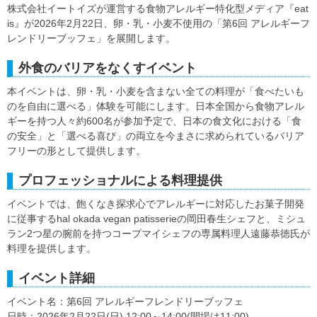
株式会社イートイズが運営する食物アレルギー特化型メディア『eat
is』が2026年2月22日、卵・乳・小麦不使用の「第6回 アレルギーフ
レンドリーブッフェ」を展開します。
外食のバリアをなくすイベント
本イベントは、卵・乳・小麦を含まない全ての料理が「食べたいも
のを自由に選べる」体験を可能にします。日本全国から食物アレル
ギーを持つ人々約600名が参加予定で、日本の食文化における「食
の安全」と「選べる喜び」の両立を今まさに求められているバリア
フリーの形として提供します。
プロフェッショナルによる料理提供
イベントでは、飽くなき探求心でアレルギーに対応したお菓子開発
に従事するhal okada vegan patisserieの岡田春生シェフと、ミシュ
ラン2つ星の腕前を持つコープマイシェフの専属料理人遠藤恭徳氏が
料理を提供します。
イベント詳細
イベント名：第6回 アレルギーフレンドリーブッフェ
日時：2026年2月22日(日) 12:00～14:00(開場は11:00)