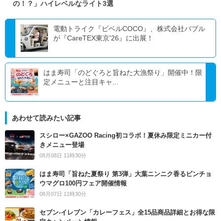
の！？」ハイレベルなライト3選
電動トライク『ビベルCOCO』、株式会社バブル
が『CareTEX東京'26』に出展！
はま寿司「のどぐろと旨ねた大漁祭り」開催中！限
定メニューと注目キャ...
あわせて読みたい記事
スシロー×GAZOO Racing初コラボ！夏休み限定ミニカー付
きメニュー登場
08月08日 11時30分
はま寿司「旨ねた夏祭り 第3弾」大葉ニンニク香るビンチョ
ウマグロ100円フェア開催情報
08月07日 11時30分
セブン‐イレブン「カレーフェス」全15品商品詳細とお得な限