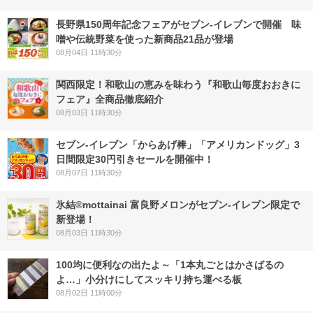
長野県150周年記念フェアがセブン-イレブンで開催 味
噌や伝統野菜を使った新商品21品が登場
08月04日 11時30分
関西限定！和歌山の恵みを味わう『和歌山毎度おおきに
フェア』全商品徹底紹介
08月03日 11時30分
セブン‐イレブン「からあげ棒」「アメリカンドッグ」3
日間限定30円引きセールを開催中！
08月07日 11時30分
氷結®mottainai 富良野メロンがセブン‐イレブン限定で
新登場！
08月03日 11時30分
100均に便利なの出たよ～「1本丸ごとはかさばるの
よ…」小分けにしてスッキリ持ち運べる板
08月02日 11時00分