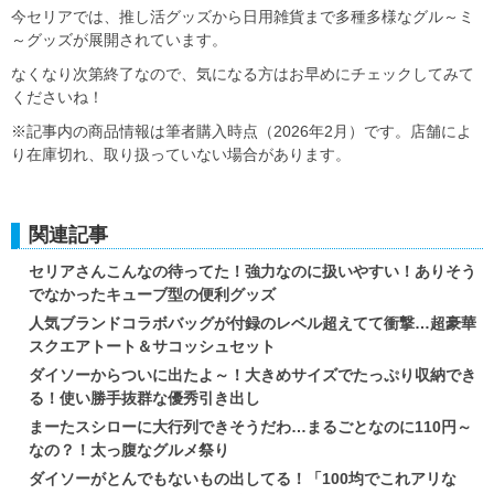
今セリアでは、推し活グッズから日用雑貨まで多種多様なグル～ミ
～グッズが展開されています。
なくなり次第終了なので、気になる方はお早めにチェックしてみて
くださいね！
※記事内の商品情報は筆者購入時点（2026年2月）です。店舗によ
り在庫切れ、取り扱っていない場合があります。
関連記事
セリアさんこんなの待ってた！強力なのに扱いやすい！ありそう
でなかったキューブ型の便利グッズ
人気ブランドコラボバッグが付録のレベル超えてて衝撃…超豪華
スクエアトート＆サコッシュセット
ダイソーからついに出たよ～！大きめサイズでたっぷり収納でき
る！使い勝手抜群な優秀引き出し
まーたスシローに大行列できそうだわ…まるごとなのに110円～
なの？！太っ腹なグルメ祭り
ダイソーがとんでもないもの出してる！「100均でこれアリな