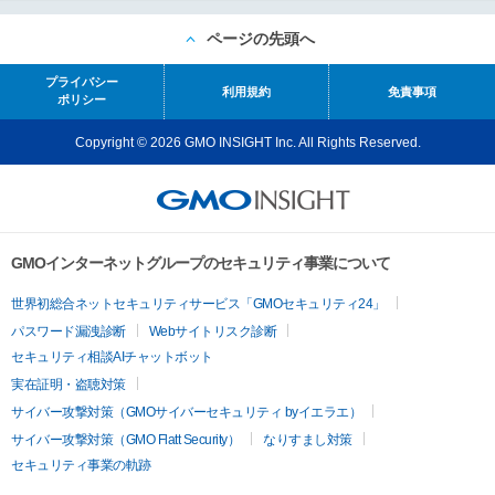
ページの先頭へ
プライバシー
利用規約
免責事項
ポリシー
Copyright © 2026 GMO INSIGHT Inc. All Rights Reserved.
GMOインターネットグループのセキュリティ事業について
世界初総合ネットセキュリティサービス「GMOセキュリティ24」
パスワード漏洩診断
Webサイトリスク診断
セキュリティ相談AIチャットボット
実在証明・盗聴対策
サイバー攻撃対策（GMOサイバーセキュリティ byイエラエ）
サイバー攻撃対策（GMO Flatt Security）
なりすまし対策
セキュリティ事業の軌跡