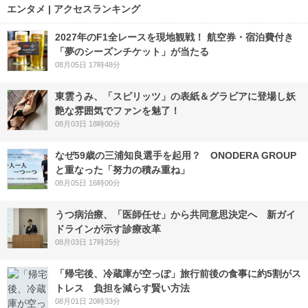
エンタメ | アクセスランキング
2027年のF1全レースを現地観戦！ 航空券・宿泊費付き
「夢のシーズンチケット」が当たる
08月05日 17時48分
東雲うみ、「スピリッツ」の表紙＆グラビアに登場し妖
艶な雰囲気でファンを魅了！
08月03日 18時00分
なぜ59歳の三浦知良選手を起用？ ONODERA GROUP
と重なった「努力の積み重ね」
08月05日 16時00分
うつ病治療、「医師任せ」から共同意思決定へ 新ガイ
ドラインが示す診療改革
08月03日 17時25分
「帰宅後、冷蔵庫が空っぽ」旅行前後の食事に約5割がス
トレス 負担を減らす賢い方法
08月01日 20時33分