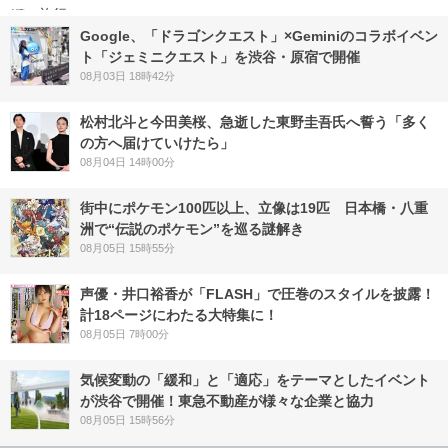
Google、「ドラゴンクエスト」×Geminiのコラボイベン
ト「ジェミニクエスト」を渋谷・原宿で開催
08月03日 18時42分
松村北斗と今田美桜、急逝した東野圭吾氏へ誓う「多く
の方へ届けていけたら」
08月04日 14時00分
街中にポケモン100匹以上、立像は19匹 日本橋・八重
洲で“伝説のポケモン”を巡る謎解き
08月05日 15時55分
声優・井口裕香が「FLASH」で圧巻のスタイルを披露！
計18ページにわたる大特集に！
08月05日 7時00分
気候変動の「緩和」と「適応」をテーマとしたイベント
が渋谷で開催！東急不動産が様々な企業と協力
08月05日 15時56分