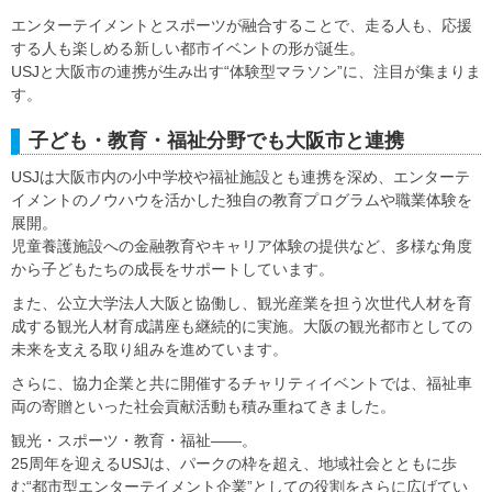
エンターテイメントとスポーツが融合することで、走る人も、応援
する人も楽しめる新しい都市イベントの形が誕生。
USJと大阪市の連携が生み出す“体験型マラソン”に、注目が集まりま
す。
子ども・教育・福祉分野でも大阪市と連携
USJは大阪市内の小中学校や福祉施設とも連携を深め、エンターテ
イメントのノウハウを活かした独自の教育プログラムや職業体験を
展開。
児童養護施設への金融教育やキャリア体験の提供など、多様な角度
から子どもたちの成長をサポートしています。
また、公立大学法人大阪と協働し、観光産業を担う次世代人材を育
成する観光人材育成講座も継続的に実施。大阪の観光都市としての
未来を支える取り組みを進めています。
さらに、協力企業と共に開催するチャリティイベントでは、福祉車
両の寄贈といった社会貢献活動も積み重ねてきました。
観光・スポーツ・教育・福祉――。
25周年を迎えるUSJは、パークの枠を超え、地域社会とともに歩
む“都市型エンターテイメント企業”としての役割をさらに広げてい