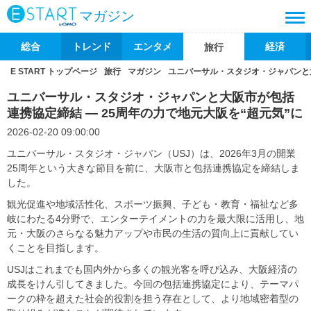
マガジン
総合
トレンド
エンタメ
経済
旅行
E START トップページ
旅行
マガジン
ユニバーサル・スタジオ・ジャパンと大
ユニバーサル・スタジオ・ジャパンと大阪市が包括
連携協定締結 ― 25周年の力で地元大阪を“超元気”に
2026-02-20 09:00:00
ユニバーサル・スタジオ・ジャパン（USJ）は、2026年3月の開業
25周年という大きな節目を前に、大阪市と包括連携協定を締結しま
した。
観光促進や地域活性化、スポーツ振興、子ども・教育・福祉など多
岐にわたる4分野で、エンターテイメントの力を最大限に活用し、地
元・大阪のさらなる魅力アップや市民の生活の質向上に貢献してい
くことを目指します。
USJはこれまでも国内外から多くの観光客を呼び込み、大阪経済の
成長をけん引してきました。今回の包括連携協定により、テーマパ
ークの枠を超えた社会的役割を担う存在として、より地域密着型の