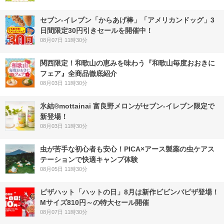
セブン‐イレブン「からあげ棒」「アメリカンドッグ」3
日間限定30円引きセールを開催中！
08月07日 11時30分
関西限定！和歌山の恵みを味わう『和歌山毎度おおきに
フェア』全商品徹底紹介
08月03日 11時30分
氷結®mottainai 富良野メロンがセブン‐イレブン限定で
新登場！
08月03日 11時30分
虫が苦手な初心者も安心！PICA×アース製薬の虫ケアス
テーションで快適キャンプ体験
08月05日 11時30分
ピザハット「ハットの日」8月は新作ビビンバピザ登場！
Mサイズ810円～の特大セール開催
08月07日 11時30分