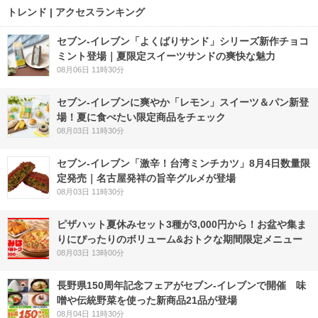
トレンド | アクセスランキング
セブン‐イレブン「よくばりサンド」シリーズ新作チョコ
ミント登場｜夏限定スイーツサンドの爽快な魅力
08月06日 11時30分
セブン‐イレブンに爽やか「レモン」スイーツ＆パン新登
場！夏に食べたい限定商品をチェック
08月03日 11時30分
セブン-イレブン「激辛！台湾ミンチカツ」8月4日数量限
定発売｜名古屋発祥の旨辛グルメが登場
08月03日 11時30分
ピザハット夏休みセット3種が3,000円から！お盆や集ま
りにぴったりのボリューム&おトクな期間限定メニュー
08月03日 13時00分
長野県150周年記念フェアがセブン-イレブンで開催 味
噌や伝統野菜を使った新商品21品が登場
08月04日 11時30分