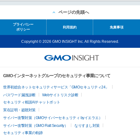
ページの先頭へ
プライバシー
利用規約
免責事項
ポリシー
Copyright © 2026 GMO INSIGHT Inc. All Rights Reserved.
GMOインターネットグループのセキュリティ事業について
世界初総合ネットセキュリティサービス「GMOセキュリティ24」
パスワード漏洩診断
Webサイトリスク診断
セキュリティ相談AIチャットボット
実在証明・盗聴対策
サイバー攻撃対策（GMOサイバーセキュリティ byイエラエ）
サイバー攻撃対策（GMO Flatt Security）
なりすまし対策
セキュリティ事業の軌跡