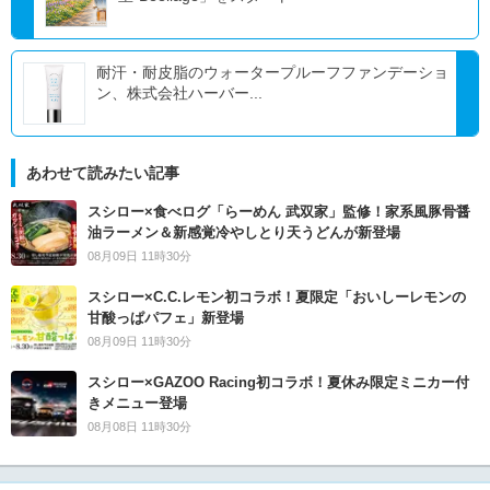
耐汗・耐皮脂のウォータープルーフファンデーショ
ン、株式会社ハーバー...
あわせて読みたい記事
スシロー×食べログ「らーめん 武双家」監修！家系風豚骨醤
油ラーメン＆新感覚冷やしとり天うどんが新登場
08月09日 11時30分
スシロー×C.C.レモン初コラボ！夏限定「おいしーレモンの
甘酸っぱパフェ」新登場
08月09日 11時30分
スシロー×GAZOO Racing初コラボ！夏休み限定ミニカー付
きメニュー登場
08月08日 11時30分