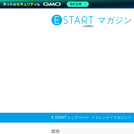
無料診断
マガジン
E START トップページ
>
トレンド
>
マガジン
総合