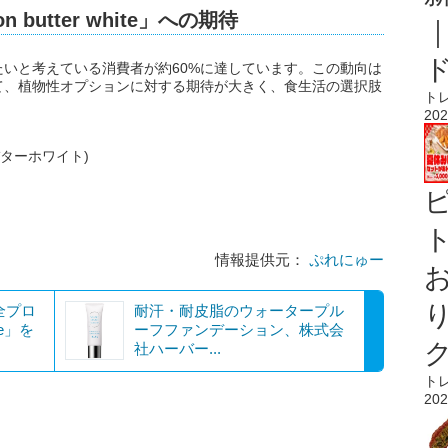
n butter white」への期待
いと考えている消費者が約60%に達しています。この動向は
て、植物性オプションに対する期待が大きく、食生活の選択肢
ト
。
202
(ノンバターホワイト)
ト
情報提供元：
ぷれにゅー
保全プロ
耐汗・耐皮脂のウォータープル
ge」を
ーフファンデーション、株式会
社ハーバー...
ト
202