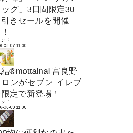
ドッグ」3日間限定30
円引きセールを開催
中！
レンド
6-08-07 11:30
結®mottainai 富良野
メロンがセブン‐イレブ
ン限定で新登場！
レンド
6-08-03 11:30
100均に便利なの出た