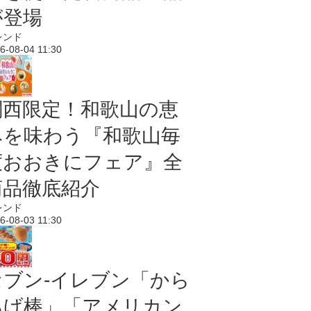
が登場
レンド
6-08-04 11:30
関西限定！和歌山の恵
みを味わう『和歌山毎
度おおきにフェア』全
商品徹底紹介
レンド
6-08-03 11:30
セブン‐イレブン「から
あげ棒」「アメリカン