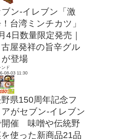
セブン-イレブン「激
辛！台湾ミンチカツ」
8月4日数量限定発売｜
名古屋発祥の旨辛グル
メが登場
レンド
6-08-03 11:30
長野県150周年記念フ
ェアがセブン-イレブン
で開催 味噌や伝統野
菜を使った新商品21品