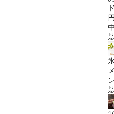
ト
202
氷
ト
202