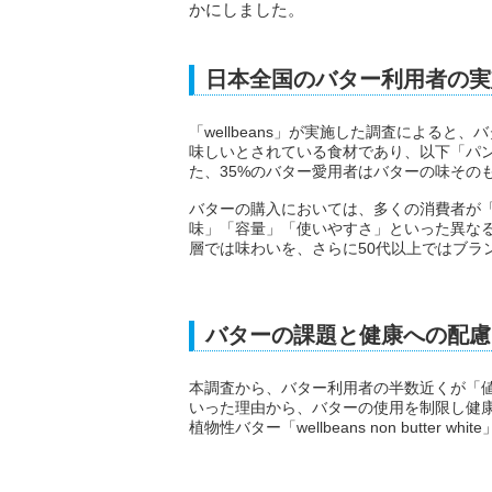
かにしました。
日本全国のバター利用者の実
「wellbeans」が実施した調査による
味しいとされている食材であり、以下「パ
た、35%のバター愛用者はバターの味その
バターの購入においては、多くの消費者が
味」「容量」「使いやすさ」といった異な
層では味わいを、さらに50代以上ではブラ
バターの課題と健康への配慮
本調査から、バター利用者の半数近くが「
いった理由から、バターの使用を制限し健
植物性バター「wellbeans non butt