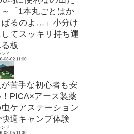
よ～「1本丸ごとはか
さばるのよ…」小分け
にしてスッキリ持ち運
べる板
レンド
6-08-02 11:00
虫が苦手な初心者も安
！PICA×アース製薬
の虫ケアステーション
で快適キャンプ体験
レンド
6-08-05 11:30