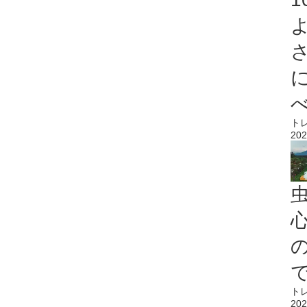
ト
202
心
ト
202