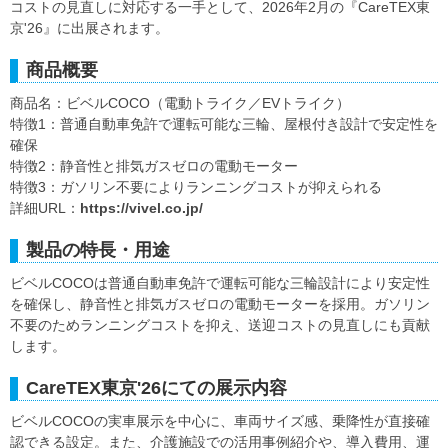
コストの見直しに対応する一手として、2026年2月の『CareTEX東
京'26』に出展されます。
商品概要
商品名：ビベルCOCO（電動トライク／EVトライク）
特徴1：普通自動車免許で運転可能な三輪、屋根付き設計で安定性を
確保
特徴2：静音性と排気ガスゼロの電動モーター
特徴3：ガソリン不要によりランニングコストが抑えられる
詳細URL：
https://vivel.co.jp/
製品の特長・用途
ビベルCOCOは普通自動車免許で運転可能な三輪設計により安定性
を確保し、静音性と排気ガスゼロの電動モーターを採用。ガソリン
不要のためランニングコストを抑え、送迎コストの見直しにも貢献
します。
CareTEX東京'26にての展示内容
ビベルCOCOの実車展示を中心に、車両サイズ感、乗降性が直接確
認できる設定。また、介護施設での活用事例紹介や、導入費用、運