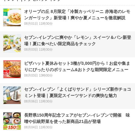
オリーブの丘 8月限定「冷製カッペリーニ 赤海老のレモ
ンガーリック」新登場！爽やか夏メニューを徹底解説
08月01日 11時30分
セブン‐イレブンに爽やか「レモン」スイーツ＆パン新登
場！夏に食べたい限定商品をチェック
08月03日 11時30分
ピザハット夏休みセット3種が3,000円から！お盆や集ま
りにぴったりのボリューム&おトクな期間限定メニュー
08月03日 13時00分
セブン‐イレブン「よくばりサンド」シリーズ新作チョコ
ミント登場｜夏限定スイーツサンドの爽快な魅力
08月06日 11時30分
長野県150周年記念フェアがセブン-イレブンで開催 味
噌や伝統野菜を使った新商品21品が登場
08月04日 11時30分