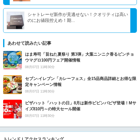
シャトレーゼ新作が見逃せない！クオリティは高い
のにお値段控えめ！期...
あわせて読みたい記事
はま寿司「旨ねた夏祭り 第3弾」大葉ニンニク香るビンチョ
ウマグロ100円フェア開催情報
08月07日 11時30分
セブン‐イレブン「カレーフェス」全15品商品詳細とお得な限
定キャンペーン情報
08月07日 11時30分
ピザハット「ハットの日」8月は新作ビビンバピザ登場！Mサ
イズ810円～の特大セール開催
08月07日 11時30分
トレンド | アクセスランキング