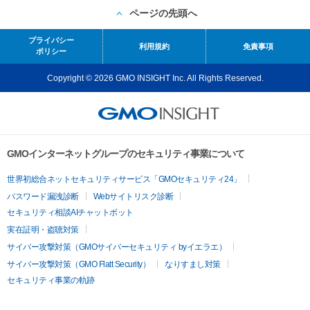
ページの先頭へ
プライバシー
利用規約
免責事項
ポリシー
Copyright © 2026 GMO INSIGHT Inc. All Rights Reserved.
GMOインターネットグループのセキュリティ事業について
世界初総合ネットセキュリティサービス「GMOセキュリティ24」
パスワード漏洩診断
Webサイトリスク診断
セキュリティ相談AIチャットボット
実在証明・盗聴対策
サイバー攻撃対策（GMOサイバーセキュリティ byイエラエ）
サイバー攻撃対策（GMO Flatt Security）
なりすまし対策
セキュリティ事業の軌跡