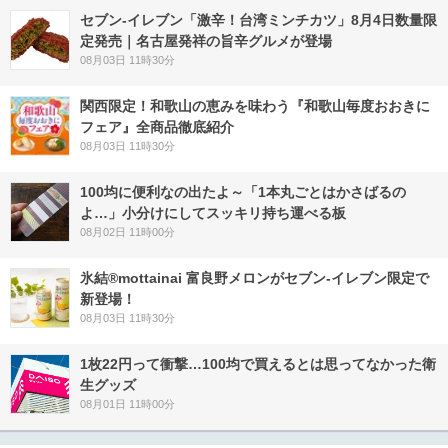
セブン-イレブン「激辛！台湾ミンチカツ」8月4日数量限
定発売｜名古屋発祥の旨辛グルメが登場
08月03日 11時30分
関西限定！和歌山の恵みを味わう『和歌山毎度おおきに
フェア』全商品徹底紹介
08月03日 11時30分
100均に便利なの出たよ～「1本丸ごとはかさばるの
よ…」小分けにしてスッキリ持ち運べる板
08月02日 11時00分
氷結®mottainai 富良野メロンがセブン‐イレブン限定で
新登場！
08月03日 11時30分
1枚22円って衝撃…100均で買えるとは思ってなかった衛
生グッズ
08月01日 11時00分