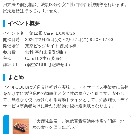
用方法の個別相談、法規区分や安全性に関する説明等を行います。
試乗運転は行っておりません。
イベント概要
イベント名： 第12回 CareTEX東京'26
開催日時： 2026年2月25日(水)～2月27日(金) 9:30～17:00
開催場所： 東京ビッグサイト 西展示棟
参加費 ： 無料(事前来場登録制)
主催 ： CareTEX実行委員会
詳細URL： (架空のURLは記載せず)
まとめ
ビベルCOCOは送迎負担軽減を実現し、デイサービス事業者に負担
をかけずに送迎業務の効率化と安全性の両立が可能です。安心し
て、無理なく使い続けられる電動トライクとして、介護施設・デイ
サービス事業者向けに新たな移動手段の選択肢となります。
「大鹿児島展」が東武百貨店池袋本店で開催！地
元の食材を使ったグルメ...