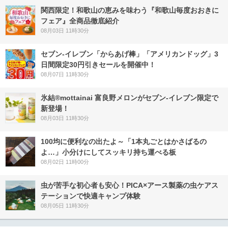
関西限定！和歌山の恵みを味わう『和歌山毎度おおきに
フェア』全商品徹底紹介
08月03日 11時30分
セブン‐イレブン「からあげ棒」「アメリカンドッグ」3
日間限定30円引きセールを開催中！
08月07日 11時30分
氷結®mottainai 富良野メロンがセブン‐イレブン限定で
新登場！
08月03日 11時30分
100均に便利なの出たよ～「1本丸ごとはかさばるの
よ…」小分けにしてスッキリ持ち運べる板
08月02日 11時00分
虫が苦手な初心者も安心！PICA×アース製薬の虫ケアス
テーションで快適キャンプ体験
08月05日 11時30分