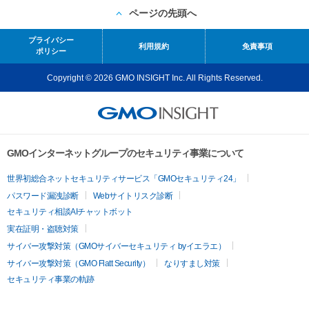
ページの先頭へ
プライバシー
利用規約
免責事項
ポリシー
Copyright © 2026 GMO INSIGHT Inc. All Rights Reserved.
GMOインターネットグループのセキュリティ事業について
世界初総合ネットセキュリティサービス「GMOセキュリティ24」
パスワード漏洩診断
Webサイトリスク診断
セキュリティ相談AIチャットボット
実在証明・盗聴対策
サイバー攻撃対策（GMOサイバーセキュリティ byイエラエ）
サイバー攻撃対策（GMO Flatt Security）
なりすまし対策
セキュリティ事業の軌跡