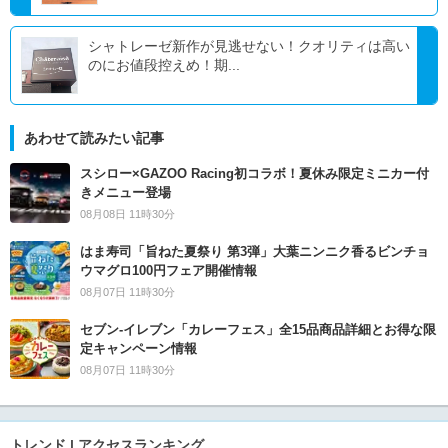
シャトレーゼ新作が見逃せない！クオリティは高い
のにお値段控えめ！期...
あわせて読みたい記事
スシロー×GAZOO Racing初コラボ！夏休み限定ミニカー付
きメニュー登場
08月08日 11時30分
はま寿司「旨ねた夏祭り 第3弾」大葉ニンニク香るビンチョ
ウマグロ100円フェア開催情報
08月07日 11時30分
セブン‐イレブン「カレーフェス」全15品商品詳細とお得な限
定キャンペーン情報
08月07日 11時30分
トレンド | アクセスランキング