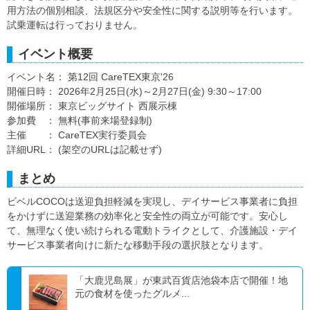
用方法の個別相談、法規区分や安全性に関する説明等を行います。
試乗運転は行っておりません。
イベント概要
イベント名： 第12回 CareTEX東京'26
開催日時： 2026年2月25日(水)～2月27日(金) 9:30～17:00
開催場所： 東京ビッグサイト 西展示棟
参加費 ： 無料(事前来場登録制)
主催 ： CareTEX実行委員会
詳細URL： (架空のURLは記載せず)
まとめ
ビベルCOCOは送迎負担軽減を実現し、デイサービス事業者に負担
をかけずに送迎業務の効率化と安全性の両立が可能です。安心し
て、無理なく使い続けられる電動トライクとして、介護施設・デイ
サービス事業者向けに新たな移動手段の選択肢となります。
「大鹿児島展」が東武百貨店池袋本店で開催！地
元の食材を使ったグルメ...