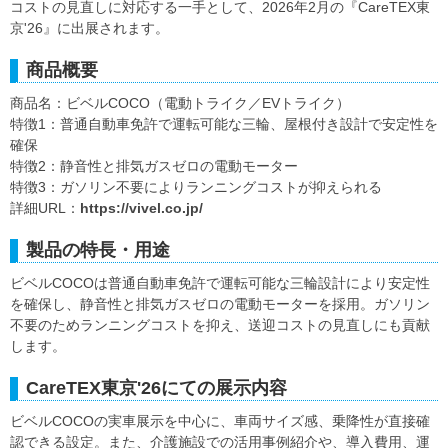
コストの見直しに対応する一手として、2026年2月の『CareTEX東
京'26』に出展されます。
商品概要
商品名：ビベルCOCO（電動トライク／EVトライク）
特徴1：普通自動車免許で運転可能な三輪、屋根付き設計で安定性を
確保
特徴2：静音性と排気ガスゼロの電動モーター
特徴3：ガソリン不要によりランニングコストが抑えられる
詳細URL：
https://vivel.co.jp/
製品の特長・用途
ビベルCOCOは普通自動車免許で運転可能な三輪設計により安定性
を確保し、静音性と排気ガスゼロの電動モーターを採用。ガソリン
不要のためランニングコストを抑え、送迎コストの見直しにも貢献
します。
CareTEX東京'26にての展示内容
ビベルCOCOの実車展示を中心に、車両サイズ感、乗降性が直接確
認できる設定。また、介護施設での活用事例紹介や、導入費用、運