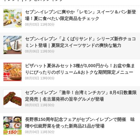
セブン‐イレブンに爽やか「レモン」スイーツ＆パン新登
場！夏に食べたい限定商品をチェック
08月03日 11時30分
セブン‐イレブン「よくばりサンド」シリーズ新作チョコ
ミント登場｜夏限定スイーツサンドの爽快な魅力
08月06日 11時30分
ピザハット夏休みセット3種が3,000円から！お盆や集ま
りにぴったりのボリューム&おトクな期間限定メニュー
08月03日 13時00分
セブン-イレブン「激辛！台湾ミンチカツ」8月4日数量限
定発売｜名古屋発祥の旨辛グルメが登場
08月03日 11時30分
長野県150周年記念フェアがセブン-イレブンで開催 味
噌や伝統野菜を使った新商品21品が登場
08月04日 11時30分