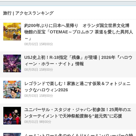
旅行 | アクセスランキング
約200年ぶりに日本へ里帰り オランダ国立世界文化博
物館の至宝「OTEMAE～ブロムホフ 茶道を愛した異邦人
～」
08月02日 15時00分
USJ史上初！R-18指定「残像」が登場｜2026年『ハロウ
ィーン・ホラー・ナイト』情報
08月05日 15時00分
レゴランドで楽しむ！家族と過ごす仮装＆フォトジェニ
ックなハロウィン2026
08月03日 15時00分
ユニバーサル・スタジオ・ジャパン初参加！25周年のエ
ンターテイメントで天神祭船渡御を“超元気”に応援
08月01日 9時00分
ムーミントロール冬のぬくもり×ムーミンバレーパーク特