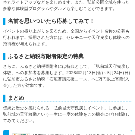
本丸ライトアップなどを楽しめます。また、弘前公園全域を使った
多彩な体験型プログラムやグルメも楽しむことができます。
名前を思いついたら応募してみて！
イベントの盛り上がりを図るため、全国からイベント名称の公募も
行われます。採用された方には、セレモニーや天守曳戻し体験への
招待権が与えられます。
ふるさと納税寄附者限定の特典
さらに、ふるさと納税寄附者には特典として、「弘前城天守曳戻し
体験」への参加者を募集します。2026年2月13日(金)～5月24日(日)
に弘前市ふるさと納税「石垣普請応援コース」へ1万円以上寄附(入
金)した方が対象です。
まとめ
伝統と歴史を感じられる「弘前城天守曳戻しイベント」に参加し、
弘前城の天守移動という一生に一度の体験をこの機会にぜひ体験し
てみてください。