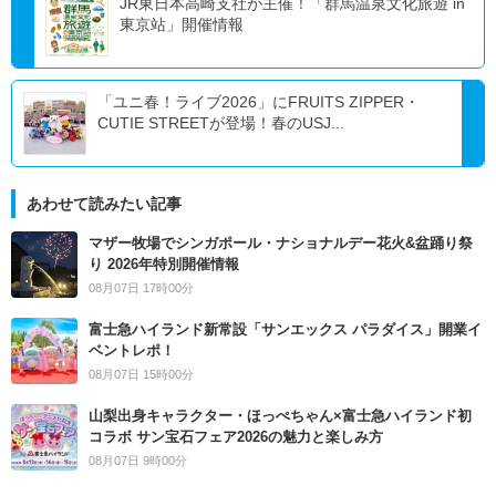
JR東日本高崎支社が主催！「群馬温泉文化旅遊 in
東京站」開催情報
「ユニ春！ライブ2026」にFRUITS ZIPPER・
CUTIE STREETが登場！春のUSJ...
あわせて読みたい記事
マザー牧場でシンガポール・ナショナルデー花火&盆踊り祭
り 2026年特別開催情報
08月07日 17時00分
富士急ハイランド新常設「サンエックス パラダイス」開業イ
ベントレポ！
08月07日 15時00分
山梨出身キャラクター・ほっぺちゃん×富士急ハイランド初
コラボ サン宝石フェア2026の魅力と楽しみ方
08月07日 9時00分