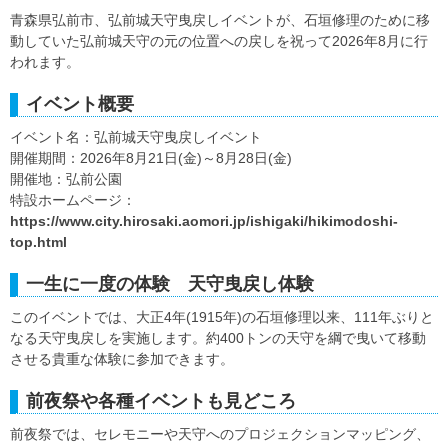
青森県弘前市、弘前城天守曳戻しイベントが、石垣修理のために移
動していた弘前城天守の元の位置への戻しを祝って2026年8月に行
われます。
イベント概要
イベント名：弘前城天守曳戻しイベント
開催期間：2026年8月21日(金)～8月28日(金)
開催地：弘前公園
特設ホームページ：
https://www.city.hirosaki.aomori.jp/ishigaki/hikimodoshi-
top.html
一生に一度の体験 天守曳戻し体験
このイベントでは、大正4年(1915年)の石垣修理以来、111年ぶりと
なる天守曳戻しを実施します。約400トンの天守を綱で曳いて移動
させる貴重な体験に参加できます。
前夜祭や各種イベントも見どころ
前夜祭では、セレモニーや天守へのプロジェクションマッピング、