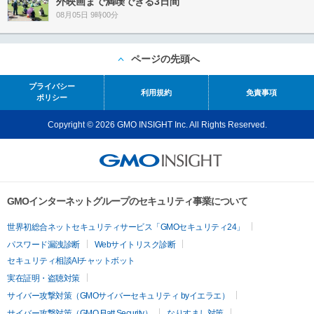
外映画まで満喫できる3日間
08月05日 9時00分
ページの先頭へ
プライバシー
利用規約
免責事項
ポリシー
Copyright © 2026 GMO INSIGHT Inc. All Rights Reserved.
GMOインターネットグループのセキュリティ事業について
世界初総合ネットセキュリティサービス「GMOセキュリティ24」
パスワード漏洩診断
Webサイトリスク診断
セキュリティ相談AIチャットボット
実在証明・盗聴対策
サイバー攻撃対策（GMOサイバーセキュリティ byイエラエ）
サイバー攻撃対策（GMO Flatt Security）
なりすまし対策