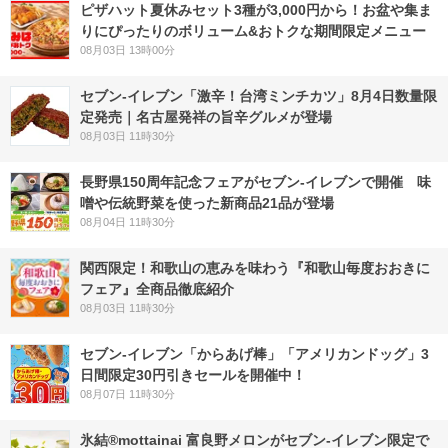
ピザハット夏休みセット3種が3,000円から！お盆や集ま
りにぴったりのボリューム&おトクな期間限定メニュー
08月03日 13時00分
セブン-イレブン「激辛！台湾ミンチカツ」8月4日数量限
定発売｜名古屋発祥の旨辛グルメが登場
08月03日 11時30分
長野県150周年記念フェアがセブン-イレブンで開催 味
噌や伝統野菜を使った新商品21品が登場
08月04日 11時30分
関西限定！和歌山の恵みを味わう『和歌山毎度おおきに
フェア』全商品徹底紹介
08月03日 11時30分
セブン‐イレブン「からあげ棒」「アメリカンドッグ」3
日間限定30円引きセールを開催中！
08月07日 11時30分
氷結®mottainai 富良野メロンがセブン‐イレブン限定で