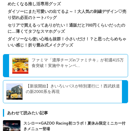
めたくなる推し活専用グッズ
ダイソーにまた可愛いの出てるよ～！大人気の刺繍デザイン♡売
り切れ必至のトートバッグ
セリアで買えるってありがたい！通販だと700円くらいだったの
に…薄くてタフなスマホグッズ
ダイソーなら使い心地も抜群！小さいだけ！？と思ったらめちゃ
いい感じ！折り畳み式メイクグッズ
ファミマ「濃厚チーズinファミチキ」が初週415万
食突破！実施中キャンペ...
【新規開始】きいろいバスが特別運行に！西武鉄道
の新2000系を再現
あわせて読みたい記事
スシロー×GAZOO Racing初コラボ！夏休み限定ミニカー付
きメニュー登場