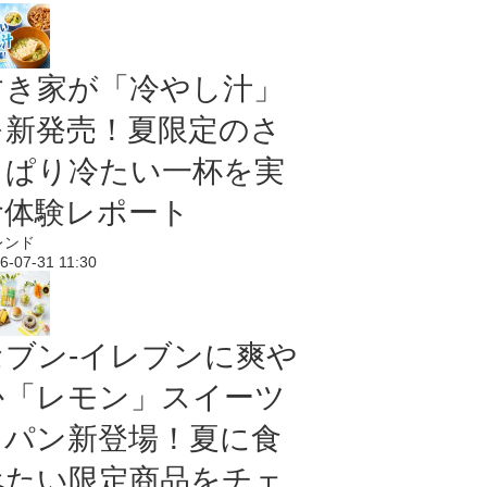
すき家が「冷やし汁」
を新発売！夏限定のさ
っぱり冷たい一杯を実
食体験レポート
レンド
6-07-31 11:30
セブン‐イレブンに爽や
か「レモン」スイーツ
＆パン新登場！夏に食
べたい限定商品をチェ