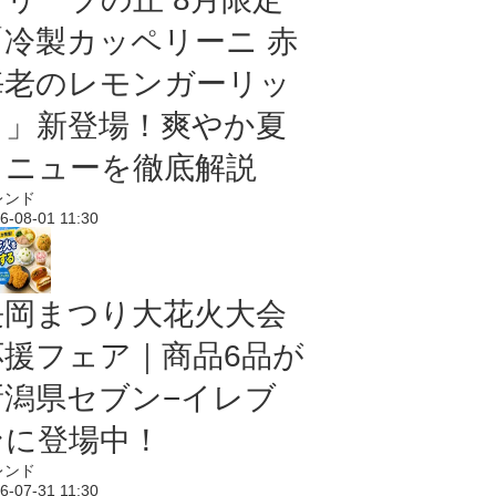
「冷製カッペリーニ 赤
海老のレモンガーリッ
ク」新登場！爽やか夏
メニューを徹底解説
レンド
6-08-01 11:30
長岡まつり大花火大会
応援フェア｜商品6品が
新潟県セブン−イレブ
ンに登場中！
レンド
6-07-31 11:30