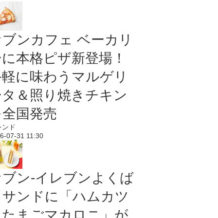
セブンカフェ ベーカリ
ーに本格ピザ新登場！
手軽に味わうマルゲリ
ータ＆照り焼きチキン
を全国発売
レンド
6-07-31 11:30
セブン‐イレブンよくば
りサンドに「ハムカツ
＆たまごマカロニ」が