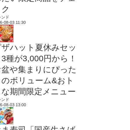
ック
レンド
6-08-03 11:30
ピザハット夏休みセッ
3種が3,000円から！
お盆や集まりにぴった
りのボリューム&おト
クな期間限定メニュー
レンド
6-08-03 13:00
はま寿司「国産生さば