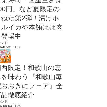
100円」など夏限定の
旨ねた第2弾！漬けホ
タルイカや本鮪ほほ肉
も登場中
レンド
6-07-31 11:30
関西限定！和歌山の恵
みを味わう『和歌山毎
度おおきにフェア』全
商品徹底紹介
レンド
6-08-03 11:30