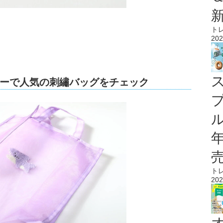
ト
202
ーで人気の刺繡バッグをチェック
ル
ト
202