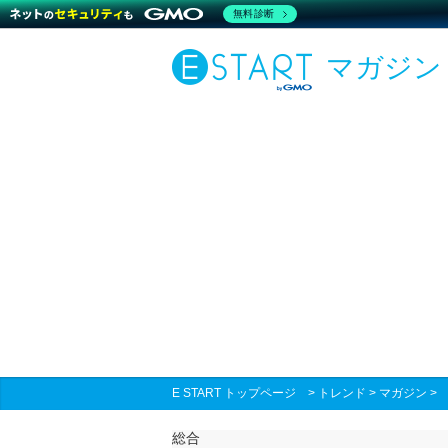
無料診断
マガジン
E START トップページ
>
トレンド
>
マガジン
総合