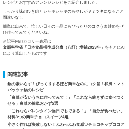
レシピとおすすめアレンジレシピをご紹介しました。
しっかり味のひき肉とシャキシャキのもやしがヤミツキになること
間違いなし！
簡単に出来て、忙しい日々の一品にもぴったりのコクうま炒めをぜ
ひ作ってみてくださいね。
※記事内のカロリー表示は
文部科学省「日本食品標準成分表（八訂）増補2023年」
をもとにAI
により算出したものです
関連記事
鍋の素いらず！びっくりするほど簡単なのにコク旨！和風トマト
パッツァ鍋のレシピ
「白菜が安いうちに作ってみて！」「これなら飽きずに食べつく
せる」白菜の簡単おかず5選
「これならバレンタイン当日でもできる！」「自分が食べたい」
材料3つの簡単チョコスイーツ4選
小さく作れば失敗しない！ふわっふわ食感♡チョコチップココア