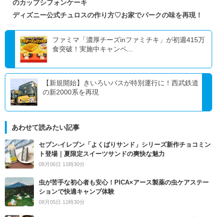
のカップシフォンケーキ
ディズニー公式チュロスの作り方♡お家でパークの味を再現！
ファミマ「濃厚チーズinファミチキ」が初週415万
食突破！実施中キャンペ...
【新規開始】きいろいバスが特別運行に！西武鉄道
の新2000系を再現
あわせて読みたい記事
セブン‐イレブン「よくばりサンド」シリーズ新作チョコミン
ト登場｜夏限定スイーツサンドの爽快な魅力
08月06日 11時30分
虫が苦手な初心者も安心！PICA×アース製薬の虫ケアステー
ションで快適キャンプ体験
08月05日 11時30分