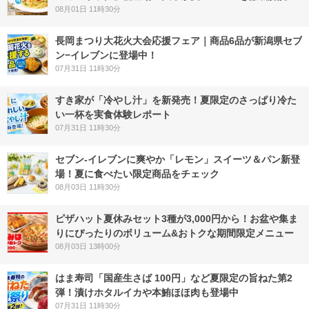
08月01日 11時30分
長岡まつり大花火大会応援フェア｜商品6品が新潟県セブ
ン−イレブンに登場中！
07月31日 11時30分
すき家が「冷やし汁」を新発売！夏限定のさっぱり冷た
い一杯を実食体験レポート
07月31日 11時30分
セブン‐イレブンに爽やか「レモン」スイーツ＆パン新登
場！夏に食べたい限定商品をチェック
08月03日 11時30分
ピザハット夏休みセット3種が3,000円から！お盆や集ま
りにぴったりのボリューム&おトクな期間限定メニュー
08月03日 13時00分
はま寿司「国産生さば 100円」など夏限定の旨ねた第2
弾！漬けホタルイカや本鮪ほほ肉も登場中
07月31日 11時30分