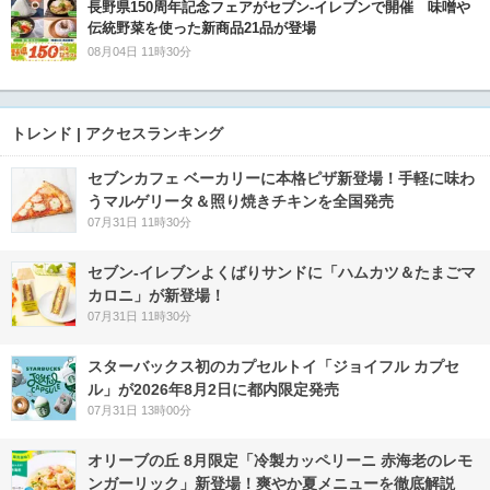
長野県150周年記念フェアがセブン-イレブンで開催 味噌や
伝統野菜を使った新商品21品が登場
08月04日 11時30分
トレンド | アクセスランキング
セブンカフェ ベーカリーに本格ピザ新登場！手軽に味わ
うマルゲリータ＆照り焼きチキンを全国発売
07月31日 11時30分
セブン‐イレブンよくばりサンドに「ハムカツ＆たまごマ
カロニ」が新登場！
07月31日 11時30分
スターバックス初のカプセルトイ「ジョイフル カプセ
ル」が2026年8月2日に都内限定発売
07月31日 13時00分
オリーブの丘 8月限定「冷製カッペリーニ 赤海老のレモ
ンガーリック」新登場！爽やか夏メニューを徹底解説