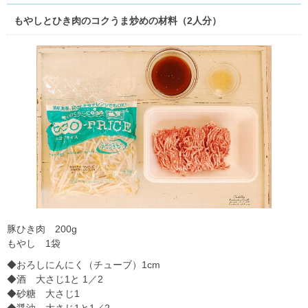
もやしとひき肉のコクうま炒めの材料（2人分）
豚ひき肉 200g
もやし 1袋
◆おろしにんにく（チューブ）1cm
◆酒 大さじ1と 1／2
◆砂糖 大さじ1