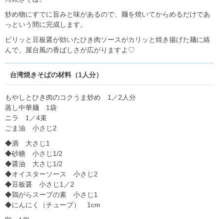
炒め物にすでに旨みと味があるので、麺を焼いてからめるだけであ
っという間に完成します。
ピリッと豆板醤が効いたひき肉ソースがカリッと焼き揚げた麺に絡
んで、屋台風の香ばしさが広がりますよ♡
台湾焼きそばの材料（1人分）
もやしとひき肉のコクうま炒め 1／2人分
蒸し中華麺 1袋
ニラ 1／4束
ごま油 小さじ2
◆酒 大さじ1
◆砂糖 小さじ1/2
◆醤油 大さじ1/2
◆オイスターソース 小さじ2
◆豆板醤 小さじ1／2
◆鶏がらスープの素 小さじ1
◆にんにく（チューブ） 1cm