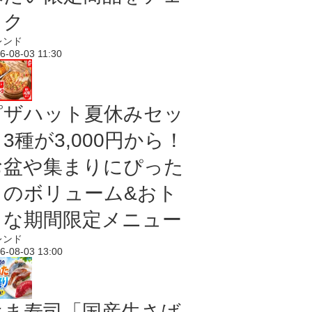
ック
レンド
6-08-03 11:30
ピザハット夏休みセッ
3種が3,000円から！
お盆や集まりにぴった
りのボリューム&おト
クな期間限定メニュー
レンド
6-08-03 13:00
はま寿司「国産生さば