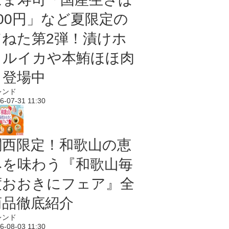
100円」など夏限定の
旨ねた第2弾！漬けホ
タルイカや本鮪ほほ肉
も登場中
レンド
6-07-31 11:30
関西限定！和歌山の恵
みを味わう『和歌山毎
度おおきにフェア』全
商品徹底紹介
レンド
6-08-03 11:30