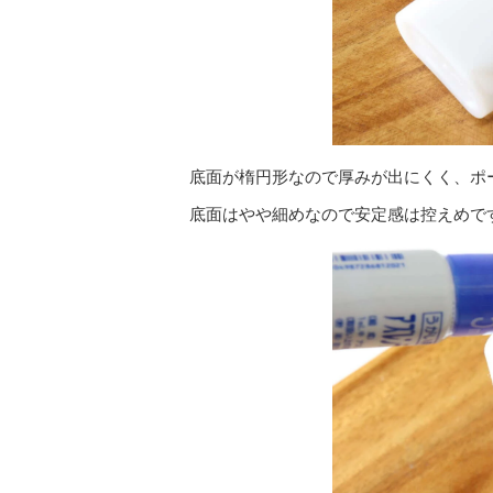
底面が楕円形なので厚みが出にくく、ポ
底面はやや細めなので安定感は控えめで