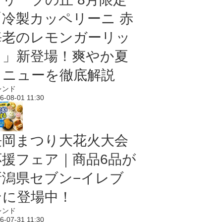
「冷製カッペリーニ 赤
海老のレモンガーリッ
ク」新登場！爽やか夏
メニューを徹底解説
レンド
6-08-01 11:30
長岡まつり大花火大会
応援フェア｜商品6品が
新潟県セブン−イレブ
ンに登場中！
レンド
6-07-31 11:30