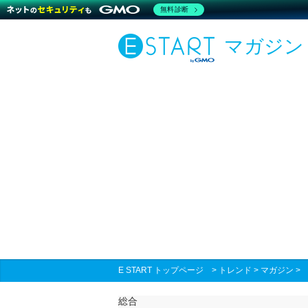
無料診断
マガジン
E START トップページ
>
トレンド
>
マガジン
総合