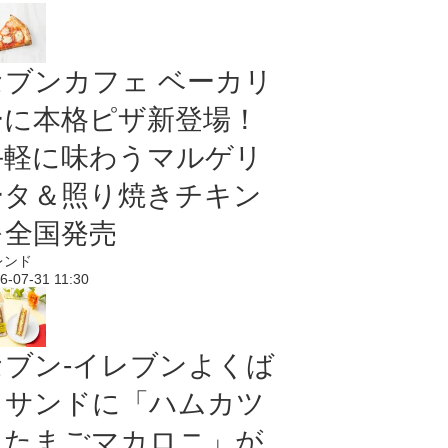
セブンカフェ ベーカリ
ーに本格ピザ新登場！
手軽に味わうマルゲリ
ータ＆照り焼きチキン
を全国発売
レンド
6-07-31 11:30
セブン‐イレブンよくば
りサンドに「ハムカツ
＆たまごマカロニ」が