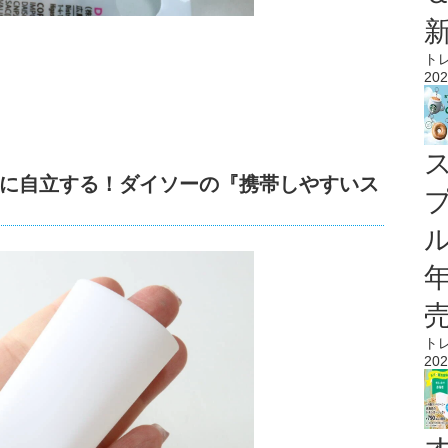
ト
202
に自立する！ダイソーの『携帯しやすいス
ル
ト
202