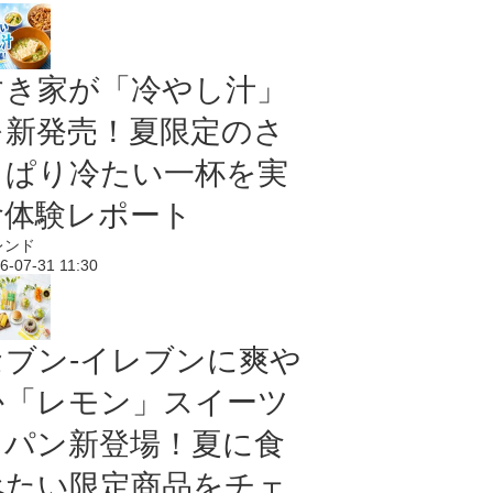
すき家が「冷やし汁」
を新発売！夏限定のさ
っぱり冷たい一杯を実
食体験レポート
レンド
6-07-31 11:30
セブン‐イレブンに爽や
か「レモン」スイーツ
＆パン新登場！夏に食
べたい限定商品をチェ