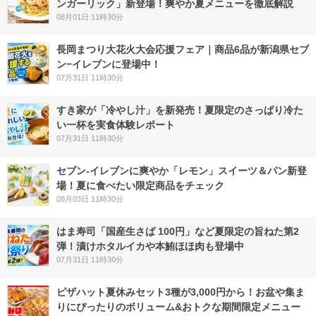
ンガーリック」新登場！爽やか夏メニューを徹底解説
08月01日 11時30分
長岡まつり大花火大会応援フェア｜商品6品が新潟県セブ
ン−イレブンに登場中！
07月31日 11時30分
すき家が「冷やし汁」を新発売！夏限定のさっぱり冷た
い一杯を実食体験レポート
07月31日 11時30分
セブン‐イレブンに爽やか「レモン」スイーツ＆パン新登
場！夏に食べたい限定商品をチェック
08月03日 11時30分
はま寿司「国産生さば 100円」など夏限定の旨ねた第2
弾！漬けホタルイカや本鮪ほほ肉も登場中
07月31日 11時30分
ピザハット夏休みセット3種が3,000円から！お盆や集ま
りにぴったりのボリューム&おトクな期間限定メニュー