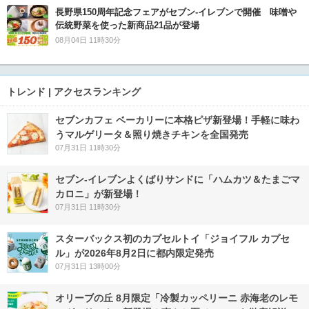
長野県150周年記念フェアがセブン-イレブンで開催 味噌や
伝統野菜を使った新商品21品が登場
08月04日 11時30分
トレンド | アクセスランキング
セブンカフェ ベーカリーに本格ピザ新登場！手軽に味わ
うマルゲリータ＆照り焼きチキンを全国発売
07月31日 11時30分
セブン‐イレブンよくばりサンドに「ハムカツ＆たまごマ
カロニ」が新登場！
07月31日 11時30分
スターバックス初のカプセルトイ「ジョイフル カプセ
ル」が2026年8月2日に都内限定発売
07月31日 13時00分
オリーブの丘 8月限定「冷製カッペリーニ 赤海老のレモ