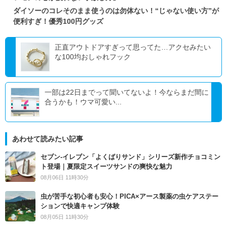
ダイソーのコレそのまま使うのは勿体ない！“じゃない使い方”が
便利すぎ！優秀100円グッズ
正直アウトドアすぎって思ってた…アクセみたい
な100均おしゃれフック
一部は22日までって聞いてないよ！今ならまだ間に
合うかも！ウマ可愛い...
あわせて読みたい記事
セブン‐イレブン「よくばりサンド」シリーズ新作チョコミン
ト登場｜夏限定スイーツサンドの爽快な魅力
08月06日 11時30分
虫が苦手な初心者も安心！PICA×アース製薬の虫ケアステー
ションで快適キャンプ体験
08月05日 11時30分