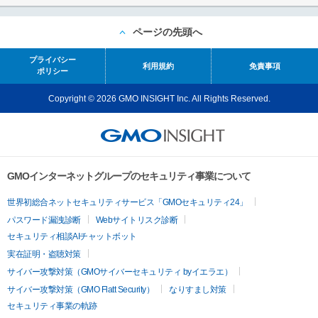
ページの先頭へ
プライバシー
利用規約
免責事項
ポリシー
Copyright © 2026 GMO INSIGHT Inc. All Rights Reserved.
GMOインターネットグループのセキュリティ事業について
世界初総合ネットセキュリティサービス「GMOセキュリティ24」
パスワード漏洩診断
Webサイトリスク診断
セキュリティ相談AIチャットボット
実在証明・盗聴対策
サイバー攻撃対策（GMOサイバーセキュリティ byイエラエ）
サイバー攻撃対策（GMO Flatt Security）
なりすまし対策
セキュリティ事業の軌跡