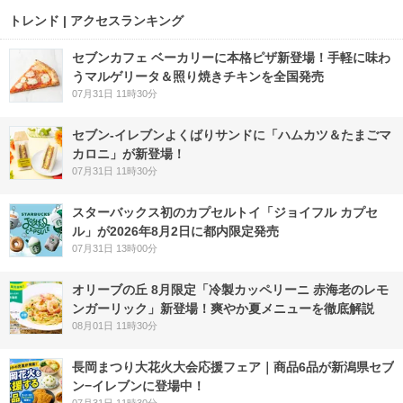
トレンド | アクセスランキング
セブンカフェ ベーカリーに本格ピザ新登場！手軽に味わ
うマルゲリータ＆照り焼きチキンを全国発売
07月31日 11時30分
セブン‐イレブンよくばりサンドに「ハムカツ＆たまごマ
カロニ」が新登場！
07月31日 11時30分
スターバックス初のカプセルトイ「ジョイフル カプセ
ル」が2026年8月2日に都内限定発売
07月31日 13時00分
オリーブの丘 8月限定「冷製カッペリーニ 赤海老のレモ
ンガーリック」新登場！爽やか夏メニューを徹底解説
08月01日 11時30分
長岡まつり大花火大会応援フェア｜商品6品が新潟県セブ
ン−イレブンに登場中！