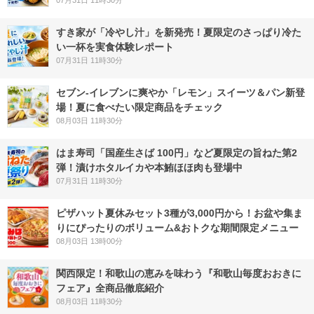
07月31日 11時30分
すき家が「冷やし汁」を新発売！夏限定のさっぱり冷た
い一杯を実食体験レポート
07月31日 11時30分
セブン‐イレブンに爽やか「レモン」スイーツ＆パン新登
場！夏に食べたい限定商品をチェック
08月03日 11時30分
はま寿司「国産生さば 100円」など夏限定の旨ねた第2
弾！漬けホタルイカや本鮪ほほ肉も登場中
07月31日 11時30分
ピザハット夏休みセット3種が3,000円から！お盆や集ま
りにぴったりのボリューム&おトクな期間限定メニュー
08月03日 13時00分
関西限定！和歌山の恵みを味わう『和歌山毎度おおきに
フェア』全商品徹底紹介
08月03日 11時30分