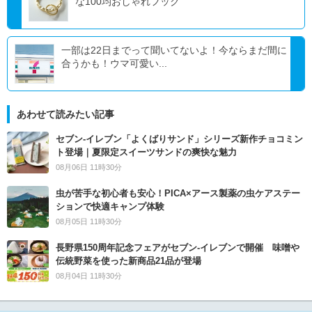
な100均おしゃれフック
一部は22日までって聞いてないよ！今ならまだ間に
合うかも！ウマ可愛い...
あわせて読みたい記事
セブン‐イレブン「よくばりサンド」シリーズ新作チョコミン
ト登場｜夏限定スイーツサンドの爽快な魅力
08月06日 11時30分
虫が苦手な初心者も安心！PICA×アース製薬の虫ケアステー
ションで快適キャンプ体験
08月05日 11時30分
長野県150周年記念フェアがセブン-イレブンで開催 味噌や
伝統野菜を使った新商品21品が登場
08月04日 11時30分