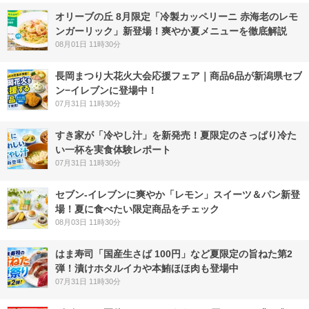
オリーブの丘 8月限定「冷製カッペリーニ 赤海老のレモ
ンガーリック」新登場！爽やか夏メニューを徹底解説
08月01日 11時30分
長岡まつり大花火大会応援フェア｜商品6品が新潟県セブ
ン−イレブンに登場中！
07月31日 11時30分
すき家が「冷やし汁」を新発売！夏限定のさっぱり冷た
い一杯を実食体験レポート
07月31日 11時30分
セブン‐イレブンに爽やか「レモン」スイーツ＆パン新登
場！夏に食べたい限定商品をチェック
08月03日 11時30分
はま寿司「国産生さば 100円」など夏限定の旨ねた第2
弾！漬けホタルイカや本鮪ほほ肉も登場中
07月31日 11時30分