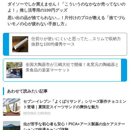
ダイソーでしか買えません！「こういうのなかなか売ってないの
よ！」推し活専用の100円グッズ
思い出の品が捨てられない…！片付けのプロが教える「捨てづら
いモノの心が疲れない手放し方」
仕切りが使いにくいと思ってた…スリムで収納力
抜群な100均優秀ケース
全国大陶器市が三嶋大社で開催！名窯元の陶磁器と
美食品の楽楽マーケット
あわせて読みたい記事
セブン‐イレブン「よくばりサンド」シリーズ新作チョコミン
ト登場｜夏限定スイーツサンドの爽快な魅力
08月06日 11時30分
虫が苦手な初心者も安心！PICA×アース製薬の虫ケアステー
ションで快適キャンプ体験