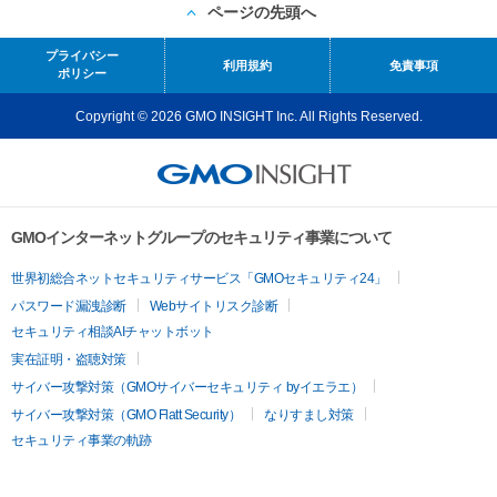
ページの先頭へ
プライバシー
利用規約
免責事項
ポリシー
Copyright © 2026 GMO INSIGHT Inc. All Rights Reserved.
GMOインターネットグループのセキュリティ事業について
世界初総合ネットセキュリティサービス「GMOセキュリティ24」
パスワード漏洩診断
Webサイトリスク診断
セキュリティ相談AIチャットボット
実在証明・盗聴対策
サイバー攻撃対策（GMOサイバーセキュリティ byイエラエ）
サイバー攻撃対策（GMO Flatt Security）
なりすまし対策
セキュリティ事業の軌跡