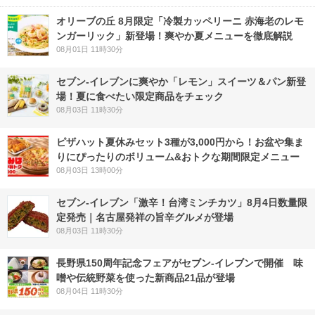
オリーブの丘 8月限定「冷製カッペリーニ 赤海老のレモ
ンガーリック」新登場！爽やか夏メニューを徹底解説
08月01日 11時30分
セブン‐イレブンに爽やか「レモン」スイーツ＆パン新登
場！夏に食べたい限定商品をチェック
08月03日 11時30分
ピザハット夏休みセット3種が3,000円から！お盆や集ま
りにぴったりのボリューム&おトクな期間限定メニュー
08月03日 13時00分
セブン-イレブン「激辛！台湾ミンチカツ」8月4日数量限
定発売｜名古屋発祥の旨辛グルメが登場
08月03日 11時30分
長野県150周年記念フェアがセブン-イレブンで開催 味
噌や伝統野菜を使った新商品21品が登場
08月04日 11時30分