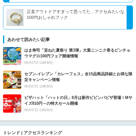
正直アウトドアすぎって思ってた…アクセみたいな
100均おしゃれフック
あわせて読みたい記事
はま寿司「旨ねた夏祭り 第3弾」大葉ニンニク香るビンチョ
ウマグロ100円フェア開催情報
08月07日 11時30分
セブン‐イレブン「カレーフェス」全15品商品詳細とお得な限
定キャンペーン情報
08月07日 11時30分
ピザハット「ハットの日」8月は新作ビビンバピザ登場！Mサ
イズ810円～の特大セール開催
08月07日 11時30分
トレンド | アクセスランキング