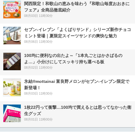
関西限定！和歌山の恵みを味わう『和歌山毎度おおきに
フェア』全商品徹底紹介
08月03日 11時30分
セブン‐イレブン「よくばりサンド」シリーズ新作チョコ
ミント登場｜夏限定スイーツサンドの爽快な魅力
08月06日 11時30分
100均に便利なの出たよ～「1本丸ごとはかさばるの
よ…」小分けにしてスッキリ持ち運べる板
08月02日 11時00分
氷結®mottainai 富良野メロンがセブン‐イレブン限定で
新登場！
08月03日 11時30分
1枚22円って衝撃…100均で買えるとは思ってなかった衛
生グッズ
08月01日 11時00分