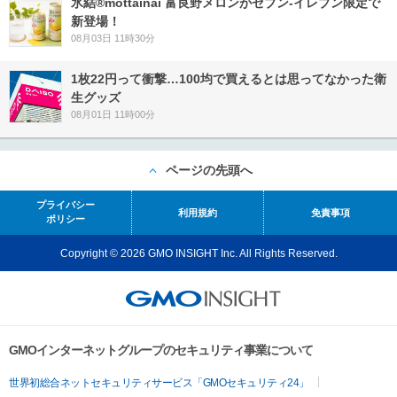
氷結®mottainai 富良野メロンがセブン‐イレブン限定で
新登場！
08月03日 11時30分
1枚22円って衝撃…100均で買えるとは思ってなかった衛
生グッズ
08月01日 11時00分
ページの先頭へ
プライバシー
利用規約
免責事項
ポリシー
Copyright © 2026 GMO INSIGHT Inc. All Rights Reserved.
GMOインターネットグループのセキュリティ事業について
世界初総合ネットセキュリティサービス「GMOセキュリティ24」