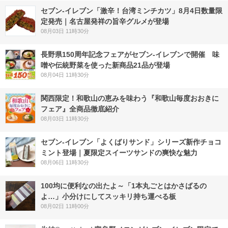
セブン-イレブン「激辛！台湾ミンチカツ」8月4日数量限
定発売｜名古屋発祥の旨辛グルメが登場
08月03日 11時30分
長野県150周年記念フェアがセブン-イレブンで開催 味
噌や伝統野菜を使った新商品21品が登場
08月04日 11時30分
関西限定！和歌山の恵みを味わう『和歌山毎度おおきに
フェア』全商品徹底紹介
08月03日 11時30分
セブン‐イレブン「よくばりサンド」シリーズ新作チョコ
ミント登場｜夏限定スイーツサンドの爽快な魅力
08月06日 11時30分
100均に便利なの出たよ～「1本丸ごとはかさばるの
よ…」小分けにしてスッキリ持ち運べる板
08月02日 11時00分