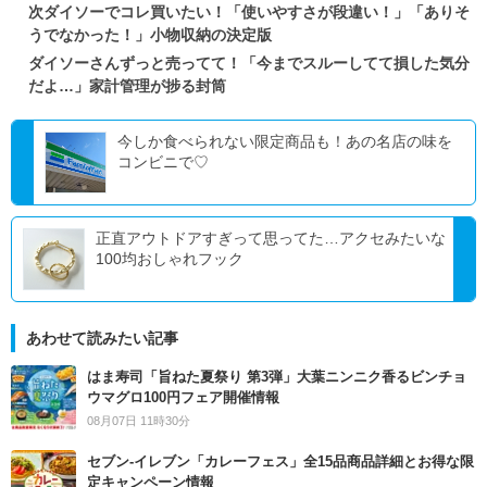
次ダイソーでコレ買いたい！「使いやすさが段違い！」「ありそ
うでなかった！」小物収納の決定版
ダイソーさんずっと売ってて！「今までスルーしてて損した気分
だよ…」家計管理が捗る封筒
今しか食べられない限定商品も！あの名店の味を
コンビニで♡
正直アウトドアすぎって思ってた…アクセみたいな
100均おしゃれフック
あわせて読みたい記事
はま寿司「旨ねた夏祭り 第3弾」大葉ニンニク香るビンチョ
ウマグロ100円フェア開催情報
08月07日 11時30分
セブン‐イレブン「カレーフェス」全15品商品詳細とお得な限
定キャンペーン情報