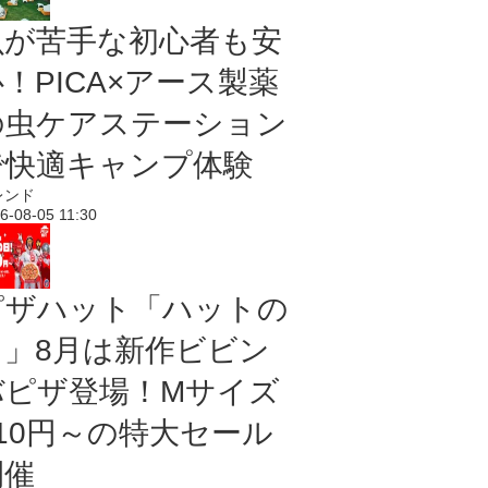
虫が苦手な初心者も安
！PICA×アース製薬
の虫ケアステーション
で快適キャンプ体験
レンド
6-08-05 11:30
ピザハット「ハットの
日」8月は新作ビビン
バピザ登場！Mサイズ
810円～の特大セール
開催