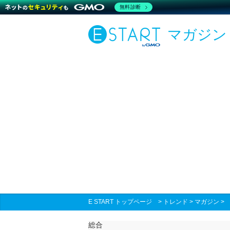
無料診断
マガジン
E START トップページ
>
トレンド
>
マガジン
総合