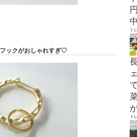
ト
202
フックがおしゃれすぎ♡
ト
202