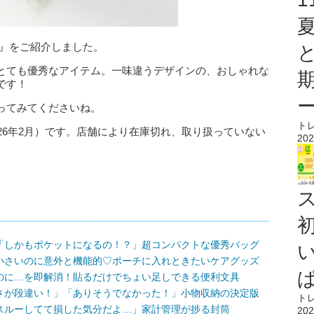
er』をご紹介しました。
とても優秀なアイテム。一味違うデザインの、おしゃれな
です！
ってみてくださいね。
ト
26年2月）です。店舗により在庫切れ、取り扱っていない
202
ス
「しかもポケットになるの！？」超コンパクトな優秀バッグ
小さいのに意外と機能的♡ポーチに入れときたいケアグッズ
のに…を即解消！貼るだけでちょい足しできる便利文具
さが段違い！」「ありそうでなかった！」小物収納の決定版
ト
スルーしてて損した気分だよ…」家計管理が捗る封筒
202