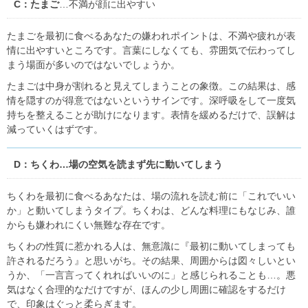
C：たまご
…不満が顔に出やすい
たまごを最初に食べるあなたの嫌われポイントは、不満や疲れが表
情に出やすいところです。言葉にしなくても、雰囲気で伝わってし
まう場面が多いのではないでしょうか。
たまごは中身が割れると見えてしまうことの象徴。この結果は、感
情を隠すのが得意ではないというサインです。深呼吸をして一度気
持ちを整えることが助けになります。表情を緩めるだけで、誤解は
減っていくはずです。
D：ちくわ…場の空気を読まず先に動いてしまう
ちくわを最初に食べるあなたは、場の流れを読む前に「これでいい
か」と動いてしまうタイプ。ちくわは、どんな料理にもなじみ、誰
からも嫌われにくい無難な存在です。
ちくわの性質に惹かれる人は、無意識に『最初に動いてしまっても
許されるだろう』と思いがち。その結果、周囲からは図々しいとい
うか、「一言言ってくれればいいのに」と感じられることも…。悪
気はなく合理的なだけですが、ほんの少し周囲に確認をするだけ
で、印象はぐっと柔らぎます。