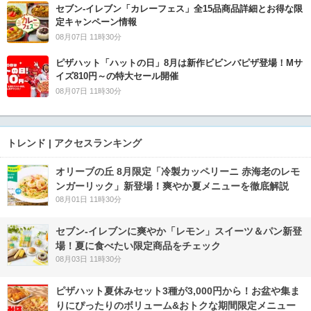
セブン‐イレブン「カレーフェス」全15品商品詳細とお得な限
定キャンペーン情報
08月07日 11時30分
ピザハット「ハットの日」8月は新作ビビンバピザ登場！Mサ
イズ810円～の特大セール開催
08月07日 11時30分
トレンド | アクセスランキング
オリーブの丘 8月限定「冷製カッペリーニ 赤海老のレモ
ンガーリック」新登場！爽やか夏メニューを徹底解説
08月01日 11時30分
セブン‐イレブンに爽やか「レモン」スイーツ＆パン新登
場！夏に食べたい限定商品をチェック
08月03日 11時30分
ピザハット夏休みセット3種が3,000円から！お盆や集ま
りにぴったりのボリューム&おトクな期間限定メニュー