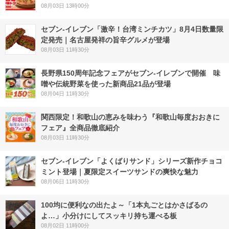
08月03日 13時00分
セブン-イレブン「激辛！台湾ミンチカツ」8月4日数量限
定発売｜名古屋発祥の旨辛グルメが登場
08月03日 11時30分
長野県150周年記念フェアがセブン-イレブンで開催 味
噌や伝統野菜を使った新商品21品が登場
08月04日 11時30分
関西限定！和歌山の恵みを味わう『和歌山毎度おおきに
フェア』全商品徹底紹介
08月03日 11時30分
セブン‐イレブン「よくばりサンド」シリーズ新作チョコ
ミント登場｜夏限定スイーツサンドの爽快な魅力
08月06日 11時30分
100均に便利なの出たよ～「1本丸ごとはかさばるの
よ…」小分けにしてスッキリ持ち運べる板
08月02日 11時00分