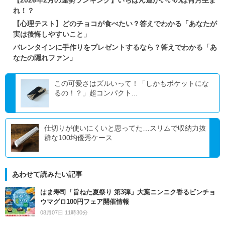
【2026年2月の運勢ランキング】いちばん運がいいのは何月生ま
れ！？
【心理テスト】どのチョコが食べたい？答えでわかる「あなたが
実は後悔しやすいこと」
バレンタインに手作りをプレゼントするなら？答えでわかる「あ
なたの隠れファン」
この可愛さはズルいって！「しかもポケットにな
るの！？」超コンパクト...
仕切りが使いにくいと思ってた…スリムで収納力抜
群な100均優秀ケース
あわせて読みたい記事
はま寿司「旨ねた夏祭り 第3弾」大葉ニンニク香るビンチョ
ウマグロ100円フェア開催情報
08月07日 11時30分