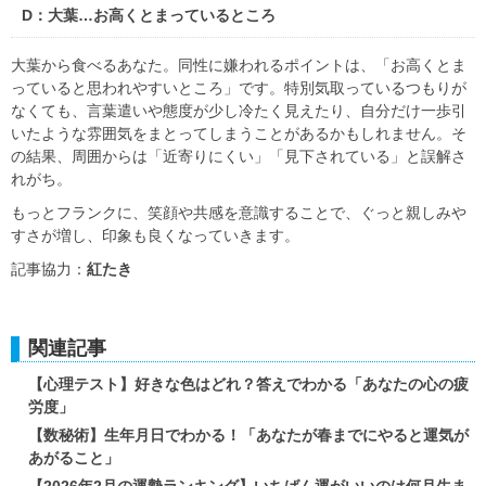
D：大葉…お高くとまっているところ
大葉から食べるあなた。同性に嫌われるポイントは、「お高くとま
っていると思われやすいところ」です。特別気取っているつもりが
なくても、言葉遣いや態度が少し冷たく見えたり、自分だけ一歩引
いたような雰囲気をまとってしまうことがあるかもしれません。そ
の結果、周囲からは「近寄りにくい」「見下されている」と誤解さ
れがち。
もっとフランクに、笑顔や共感を意識することで、ぐっと親しみや
すさが増し、印象も良くなっていきます。
記事協力：
紅たき
関連記事
【心理テスト】好きな色はどれ？答えでわかる「あなたの心の疲
労度」
【数秘術】生年月日でわかる！「あなたが春までにやると運気が
あがること」