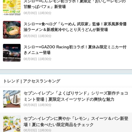
スシロー×C.C.レモン初コラボ！夏限定「おいしーレモンの
甘酸っぱパフェ」新登場
08月09日 11時30分
スシロー×食べログ「らーめん 武双家」監修！家系風豚骨醤
油ラーメン＆新感覚冷やしとり天うどんが新登場
08月09日 11時30分
スシロー×GAZOO Racing初コラボ！夏休み限定ミニカー付
きメニュー登場
08月08日 11時30分
トレンド | アクセスランキング
セブン‐イレブン「よくばりサンド」シリーズ新作チョコ
ミント登場｜夏限定スイーツサンドの爽快な魅力
08月06日 11時30分
セブン‐イレブンに爽やか「レモン」スイーツ＆パン新登
場！夏に食べたい限定商品をチェック
08月03日 11時30分