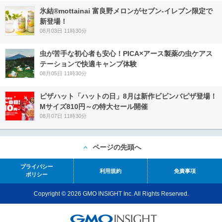
氷結®mottainai 富良野メロンがセブン‐イレブン限定で
新登場！
08月03日 11時30分
虫が苦手な初心者も安心！PICA×アース製薬の虫ケアス
テーションで快適キャンプ体験
08月05日 11時30分
ピザハット「ハットの日」8月は新作ビビンバピザ登場！
Mサイズ810円～の特大セール開催
08月07日 11時30分
ページの先頭へ
プライバシー
利用規約
免責事項
ポリシー
Copyright © 2026 GMO INSIGHT Inc. All Rights Reserved.