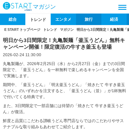
マガジン
総合
エンタメ
旅行
経済
トレンド
E START トップページ
トレンド
マガジン
明日から3日間限定！丸亀製麺「
明日から3日間限定！丸亀製麺「釜玉うどん」無料キ
ャンペーン開催！限定復活の牛すき釜玉も登場
2026-02-24 11:30:00
丸亀製麺が、2026年2月25日（水）から2月27日（金）までの3日間
限定で、「釜玉うどん」を一杯無料で楽しめるキャンペーンを全国
で実施します。
期間中、「釜玉うどん」「明太釜玉うどん」「焼きたて 牛すき釜玉
うどん」のいずれかを注文すると、「釜玉うどん（並）」が1杯無料
で付いてくる特典です。
また、3日間限定で一部店舗には待望の「焼きたて 牛すき釜玉うど
ん」が復活。
鮮度と品質にこだわる讃岐うどん専門店ならではのこだわりやサス
テナブルな取り組みもあわせてご紹介します。