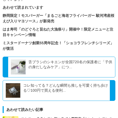
あわせて読まれています
静岡限定！モスバーガー「まるごと海老フライバーガー 駿河湾産桜
えび入りマヨソース」が新発売
はま寿司「のどぐろと旨ねた大漁祭り」開催中！限定メニューと注
目キャンペーン情報
ミスタードーナツ創業55周年記念！「ショコラフレンチシリーズ」
が復活
舌ブラシのシキエンが全国720名の保護者に「子供
の身だしなみケア」につ...
コレ知ってる？どんな瞬間も推しを可愛く持ち歩け
る♡100円で買える便利...
あわせて読みたい記事