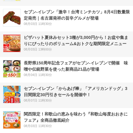
セブン-イレブン「激辛！台湾ミンチカツ」8月4日数量限
定発売｜名古屋発祥の旨辛グルメが登場
08月03日 11時30分
ピザハット夏休みセット3種が3,000円から！お盆や集ま
りにぴったりのボリューム&おトクな期間限定メニュー
08月03日 13時00分
長野県150周年記念フェアがセブン-イレブンで開催 味
噌や伝統野菜を使った新商品21品が登場
08月04日 11時30分
セブン‐イレブン「からあげ棒」「アメリカンドッグ」3
日間限定30円引きセールを開催中！
08月07日 11時30分
関西限定！和歌山の恵みを味わう『和歌山毎度おおきに
フェア』全商品徹底紹介
08月03日 11時30分