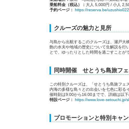
乗船料金（税込）：
大人 5,000円 / 小人 2,5
予約ページ：
https://reserva.be/uzushio02
クルーズの魅力と見所
与島から出航するこのクルーズは、瀬戸大
飽の水夫や地域の歴史について生解説を行い
とで、ゆったりとした時間を過ごすことが
同時開催 せとうち島旅フェス
この特別クルーズは、「せとうち島旅フェス
内海の多様な島々との出会いを七色に彩る
催時刻は9:00から16:00までで、詳細は
特設ページ：
https://www.love-setouchi.jp/
プロモーションと特別キャン