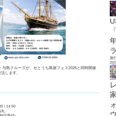
U
「
旅
202
与島クルーズが、せとうち島旅フェス2026と同時開催
復活します。
35 / 14:50
臨丸」
ウ
 特設受付)