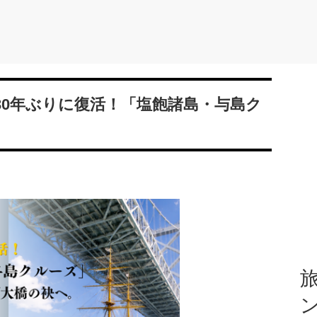
30年ぶりに復活！「塩飽諸島・与島ク
旅