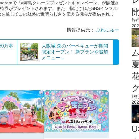
tagramで「#与島クルーズプレゼントキャンペーン」が開催さ
招待券がプレゼントされます。また、指定されたSNSインフル
信を通じてこの航路の素晴らしさを伝える機会が提供されま
旅
202
情報提供元：
ぷれにゅー
50万本
大阪城 森のバーベキューが期間
限定オープン！ 新プランや追加
メニュー...
旅
202