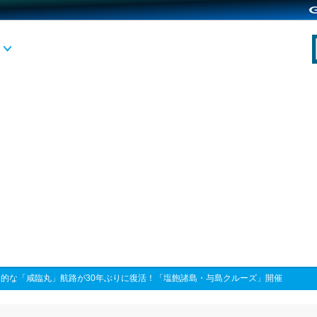
史的な「咸臨丸」航路が30年ぶりに復活！「塩飽諸島・与島クルーズ」開催