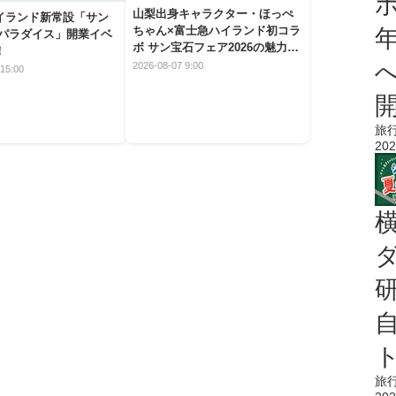
山梨出身キャラクター・ほっぺ
イランド新常設「サン
ちゃん×富士急ハイランド初コラ
 パラダイス」開業イベ
ボ サン宝石フェア2026の魅力と
！
楽しみ方
2026-08-07 9:00
15:00
旅
202
旅