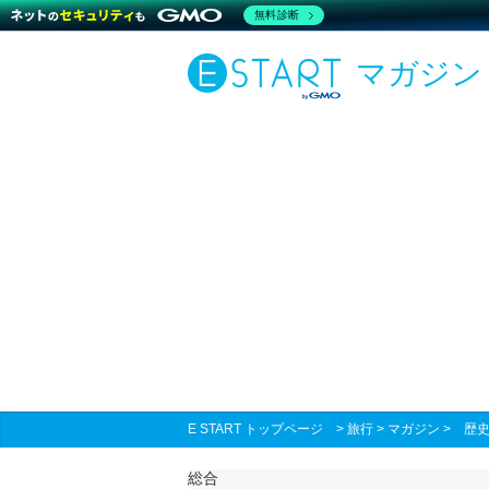
無料診断
マガジン
E START トップページ
>
旅行
>
マガジン
>
歴
総合