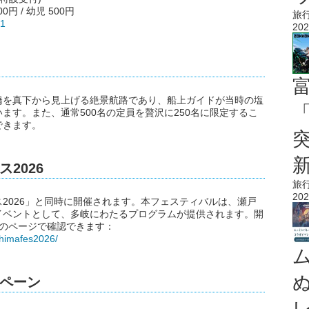
00円 / 幼児 500円
旅
21
202
橋を真下から見上げる絶景航路であり、船上ガイドが当時の塩
「
ます。また、通常500名の定員を贅沢に250名に限定するこ
できます。
2026
旅
202
2026」と同時に開催されます。本フェスティバルは、瀬戸
イベントとして、多岐にわたるプログラムが提供されます。開
以下のページで確認できます：
shimafes2026/
ペーン