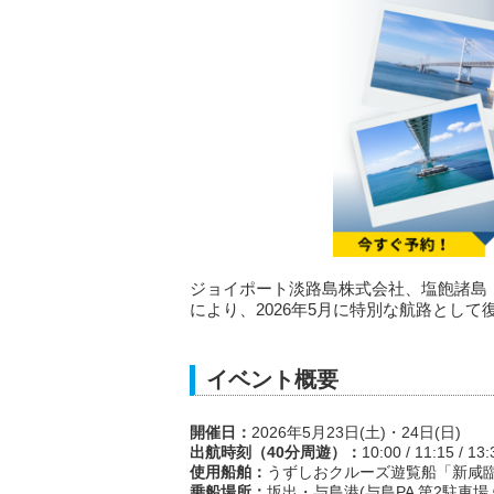
ジョイポート淡路島株式会社、塩飽諸島・
により、2026年5月に特別な航路として
イベント概要
開催日：
2026年5月23日(土)・24日(日)
出航時刻（40分周遊）：
10:00 / 11:15 / 13:
使用船舶：
うずしおクルーズ遊覧船「新咸
乗船場所：
坂出・与島港(与島PA 第2駐車場