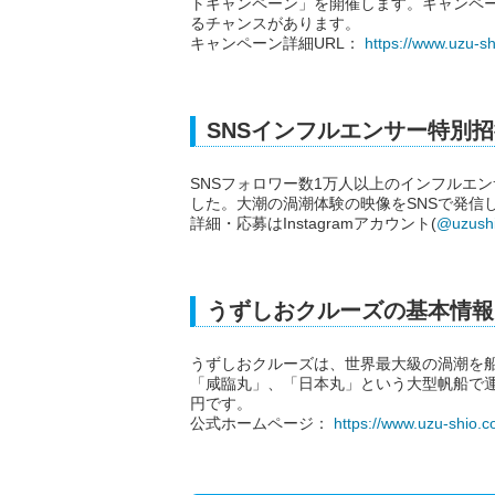
トキャンペーン」を開催します。キャンペ
るチャンスがあります。
キャンペーン詳細URL：
https://www.uzu-s
SNSインフルエンサー特別
SNSフォロワー数1万人以上のインフルエ
した。大潮の渦潮体験の映像をSNSで発信
詳細・応募はInstagramアカウント(
@uzushi
うずしおクルーズの基本情報
うずしおクルーズは、世界最大級の渦潮を
「咸臨丸」、「日本丸」という大型帆船で運行
円です。
公式ホームページ：
https://www.uzu-shio.c