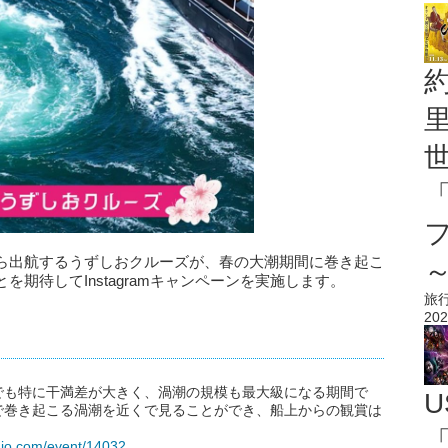
ら出航するうずしおクルーズが、春の大潮期間に巻き起こ
期待してInstagramキャンペーンを実施します。
旅
202
でも特に干満差が大きく、渦潮の規模も最大級になる期間で
U
で巻き起こる渦潮を近くで見ることができ、船上からの観賞は
「
hio.com/event/14032