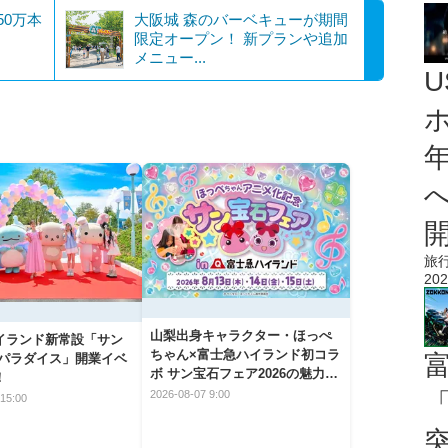
50万本
大阪城 森のバーベキューが期間
限定オープン！ 新プランや追加
メニュー...
旅
202
山梨出身キャラクター・ほっぺ
イランド新常設「サン
ちゃん×富士急ハイランド初コラ
 パラダイス」開業イベ
ボ サン宝石フェア2026の魅力と
！
楽しみ方
「
2026-08-07 9:00
15:00