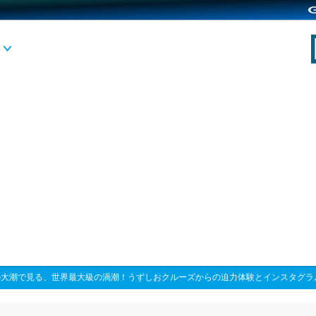
の大潮で見る、世界最大級の渦潮！うずしおクルーズからの迫力体験とインスタグラ