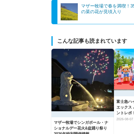
マザー牧場で春を満喫！3
の菜の花が見頃入り
こんな記事も読まれています
富士急ハ
エックス
ントレポ
2026-08-07 
マザー牧場でシンガポール・ナ
ショナルデー花火&盆踊り祭り
2026年特別開催情報