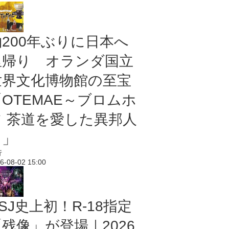
約200年ぶりに日本へ
里帰り オランダ国立
世界文化博物館の至宝
「OTEMAE～ブロムホ
フ 茶道を愛した異邦人
～」
行
6-08-02 15:00
SJ史上初！R-18指定
残像」が登場｜2026