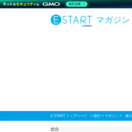
無料診断
マガジン
E START トップページ
>
旅行
>
マガジン
>
春
総合