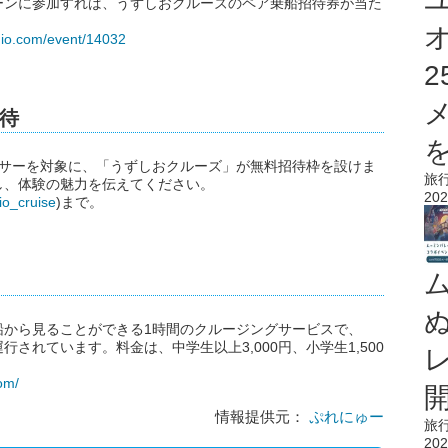
ーンに参加すれば、うずしおクルーズのペア乗船招待券が当た
hio.com/event/14032
招待
を
ンサーを対象に、「うずしおクルーズ」が無料招待枠を設けま
旅
し、体験の魅力を伝えてください。
202
o_cruise
)まで。
船から見ることができる1時間のクルージングサービスで、
されています。料金は、中学生以上3,000円、小学生1,500
om/
情報提供元：
ぷれにゅー
旅
202