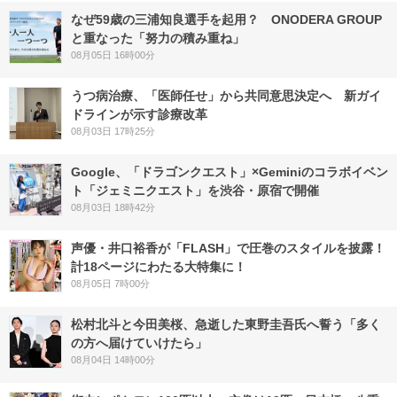
なぜ59歳の三浦知良選手を起用？ ONODERA GROUP
と重なった「努力の積み重ね」
08月05日 16時00分
うつ病治療、「医師任せ」から共同意思決定へ 新ガイ
ドラインが示す診療改革
08月03日 17時25分
Google、「ドラゴンクエスト」×Geminiのコラボイベン
ト「ジェミニクエスト」を渋谷・原宿で開催
08月03日 18時42分
声優・井口裕香が「FLASH」で圧巻のスタイルを披露！
計18ページにわたる大特集に！
08月05日 7時00分
松村北斗と今田美桜、急逝した東野圭吾氏へ誓う「多く
の方へ届けていけたら」
08月04日 14時00分