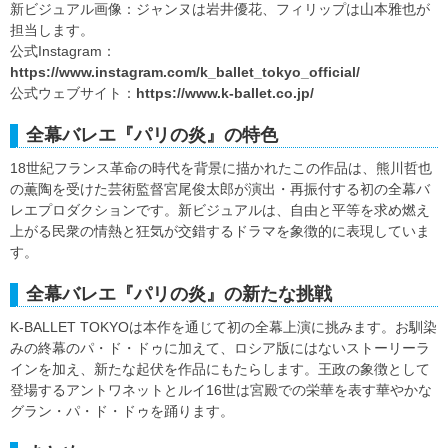
新ビジュアル画像：ジャンヌは岩井優花、フィリップは山本雅也が
担当します。
公式Instagram：
https://www.instagram.com/k_ballet_tokyo_official/
公式ウェブサイト：
https://www.k-ballet.co.jp/
全幕バレエ『パリの炎』の特色
18世紀フランス革命の時代を背景に描かれたこの作品は、熊川哲也
の薫陶を受けた芸術監督宮尾俊太郎が演出・再振付する初の全幕バ
レエプロダクションです。新ビジュアルは、自由と平等を求め燃え
上がる民衆の情熱と狂気が交錯するドラマを象徴的に表現していま
す。
全幕バレエ『パリの炎』の新たな挑戦
K-BALLET TOKYOは本作を通じて初の全幕上演に挑みます。お馴染
みの終幕のパ・ド・ドゥに加えて、ロシア版にはないストーリーラ
インを加え、新たな起伏を作品にもたらします。王政の象徴として
登場するアントワネットとルイ16世は宮殿での栄華を表す華やかな
グラン・パ・ド・ドゥを踊ります。