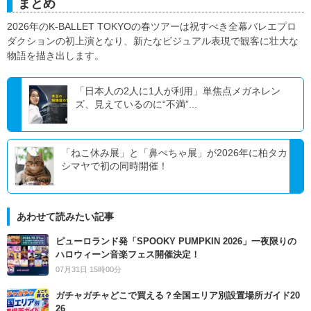
まとめ
2026年のK-BALLET TOKYOの春ツアーは祝すべき全幕バレエプロ
ダクションの初上演となり、新たなビジュアル表現で観客に壮大な
物語を描き出します。
「日本人の2人に1人が利用」単焦点メガネレン
ズ、見えているのに“不満”...
「ねこ休み展」と「鼻ぺちゃ展」が2026年に柏タカ
シマヤで初の同時開催！
あわせて読みたい記事
ピューロランド発「SPOOKY PUMPKIN 2026」一夜限りの
ハロウィーン音楽フェス開催決定！
07月31日 15時00分
ガチャガチャどこで買える？全国エリア別設置場所ガイド20
26