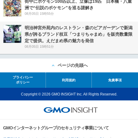
街中にポケモン100匹以上、立像は19匹 日本橋・八重
洲で“伝説のポケモン”を巡る謎解き
08月05日 15時55分
明治神宮外苑内のレストラン・森のビアガーデンで新潟
県が誇るブランド枝豆「つまりちゃまめ」を販売数量限
定で提供。えだまめ県の魅力を発信
08月05日 15時51分
ページの先頭へ
プライバシー
利用規約
免責事項
ポリシー
Copyright © 2026 GMO INSIGHT Inc. All Rights Reserved.
GMOインターネットグループのセキュリティ事業について