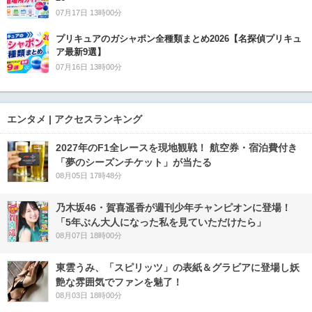
07月17日 13時00分
プリキュアのガシャポン全種類まとめ2026【名探偵プリキュ
ア最新9選】
07月16日 13時00分
エンタメ | アクセスランキング
2027年のF1全レースを現地観戦！ 航空券・宿泊費付き
「夢のシーズンチケット」が当たる
08月05日 17時48分
乃木坂46・賀喜遥香が週刊少年チャンピオンに登場！
「5年ぶん大人になった私を見ていただけたら」
08月07日 18時00分
東雲うみ、「スピリッツ」の表紙＆グラビアに登場し妖
艶な雰囲気でファンを魅了！
08月03日 18時00分