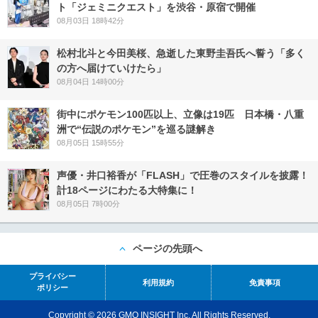
ト「ジェミニクエスト」を渋谷・原宿で開催
08月03日 18時42分
松村北斗と今田美桜、急逝した東野圭吾氏へ誓う「多く
の方へ届けていけたら」
08月04日 14時00分
街中にポケモン100匹以上、立像は19匹 日本橋・八重
洲で“伝説のポケモン”を巡る謎解き
08月05日 15時55分
声優・井口裕香が「FLASH」で圧巻のスタイルを披露！
計18ページにわたる大特集に！
08月05日 7時00分
ページの先頭へ
プライバシー
利用規約
免責事項
ポリシー
Copyright © 2026 GMO INSIGHT Inc. All Rights Reserved.