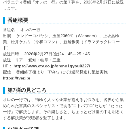
バラエティ番組『オレの一行』の第７弾を、2026年2月27日に放送
します。
番組概要
番組名： オレの一行
出演： ケンドーコバヤシ、玉屋2060％（Wienners）、上坂あゆ
美、松井ケムリ（令和ロマン）、新居歩美（ドラマチックレコー
ド）
放送日時： 2026年2月27日(金)24：45～25：45
放送エリア： 愛知・岐阜・三重
HP：
https://www.ctv.co.jp/oreno1gyou0227/
配信： 番組終了後より「TVer」にて1週間見逃し配信実施
https://tver.jp/
第7弾の見どころ
オレの一行では、街ゆく人々や企業が抱えるお悩みを、各界から集
められた言葉のスペシャリストである“コトバプロ”たちが『たった
一行』で解決します。その楽しさと、ちょっとだけ世の中を明るく
する解決策が視聴者を魅了します。