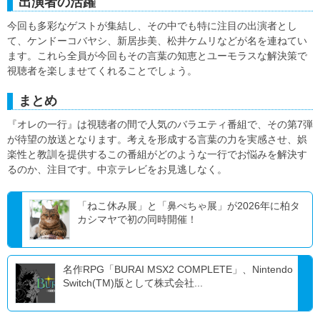
出演者の活躍
今回も多彩なゲストが集結し、その中でも特に注目の出演者とし
て、ケンドーコバヤシ、新居歩美、松井ケムリなどが名を連ねてい
ます。これら全員が今回もその言葉の知恵とユーモラスな解決策で
視聴者を楽しませてくれることでしょう。
まとめ
『オレの一行』は視聴者の間で人気のバラエティ番組で、その第7弾
が待望の放送となります。考えを形成する言葉の力を実感させ、娯
楽性と教訓を提供するこの番組がどのような一行でお悩みを解決す
るのか、注目です。中京テレビをお見逃しなく。
「ねこ休み展」と「鼻ぺちゃ展」が2026年に柏タ
カシマヤで初の同時開催！
名作RPG「BURAI MSX2 COMPLETE」、Nintendo
Switch(TM)版として株式会社...