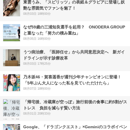
東雲うみ、「スピリッツ」の表紙＆グラビアに登場し妖
艶な雰囲気でファンを魅了！
08月03日 18時00分
なぜ59歳の三浦知良選手を起用？ ONODERA GROUP
と重なった「努力の積み重ね」
08月05日 16時00分
うつ病治療、「医師任せ」から共同意思決定へ 新ガイ
ドラインが示す診療改革
08月03日 17時25分
乃木坂46・賀喜遥香が週刊少年チャンピオンに登場！
「5年ぶん大人になった私を見ていただけたら」
08月07日 18時00分
「帰宅後、冷蔵庫が空っぽ」旅行前後の食事に約5割がス
トレス 負担を減らす賢い方法
08月01日 20時33分
Google、「ドラゴンクエスト」×Geminiのコラボイベン